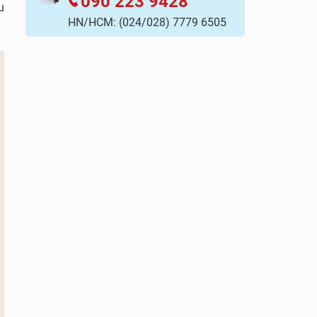
090 223 9428
u
HN/HCM:
(024/028) 7779 6505