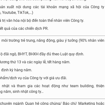
 sản xuất nội dung các tài khoản mạng xã hội của Công ty
, Youtube, TikTok,…)
á trị văn hóa nội bộ đến toàn thể nhân viên Công ty.
kết quả của các chiến dịch PR.
g môi trường trẻ trung, năng động, giàu ý tưởng (90% nhân viên
ộ đãi ngộ, BHYT, BHXH đầy đủ theo Luật quy định.
lương thứ 13 và các ngày lễ, tết hàng năm.
g định kỳ hàng năm.
hẩm/dịch vụ của Công ty với giá ưu đãi.
 nhật và tham gia các hoạt động như team building, thiện
g năm, sinh nhật công ty…
c chuyên ngành Quan hệ công chúng/ Báo chí/ Marketing hoặc