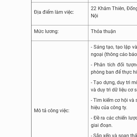
22 Khâm Thiên, Đốn
Địa điểm làm việc:
Nội
Mức lương:
Thỏa thuận
- Sáng tạo, tạo lập v
ngoại (thông cáo báo c
- Phân tích đối tượn
phòng ban để thực hi
- Tạo dựng, duy trì m
và duy trì dữ liệu cơ 
- Tìm kiếm cơ hội và 
hiệu của công ty.
Mô tả công việc:
- Đề ra các chiến lư
giai đoạn.
- Sắp xếp và soạn th