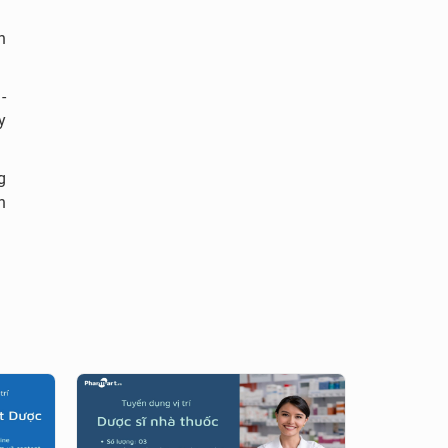
h
-
y
g
h