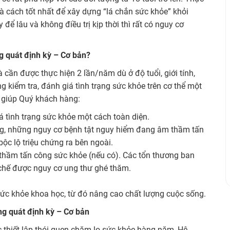
là cách tốt nhất để xây dựng “lá chắn sức khỏe” khỏi
ể lâu và không điều trị kịp thời thì rất có nguy cơ
g quát định kỳ – Cơ bản?
 cần được thực hiện 2 lần/năm dù ở độ tuổi, giới tính,
 kiểm tra, đánh giá tình trạng sức khỏe trên cơ thể một
,… giúp Quý khách hàng:
á tình trạng sức khỏe một cách toàn diện.
g, những nguy cơ bệnh tật nguy hiểm đang âm thầm tấn
ộc lộ triệu chứng ra bên ngoài.
âm thầm tấn công sức khỏe (nếu có). Các tổn thương ban
 chế được nguy cơ ung thư ghé thăm.
c khỏe khoa học, từ đó nâng cao chất lượng cuộc sống.
g quát định kỳ – Cơ bản
 thiết lập thói quen chăm lo sức khỏe hàng năm, Hệ