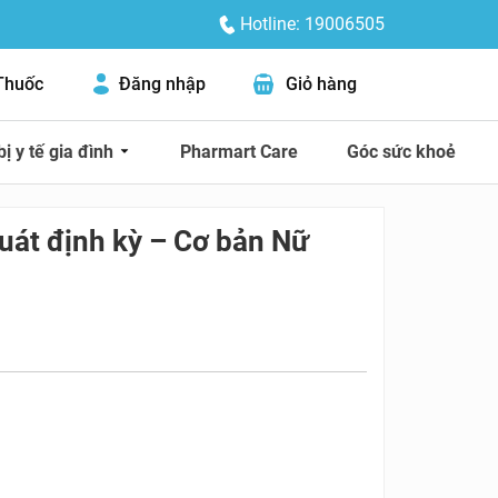
Hotline: 19006505
Thuốc
Đăng nhập
Giỏ hàng
bị y tế gia đình
Pharmart Care
Góc sức khoẻ
uát định kỳ – Cơ bản Nữ