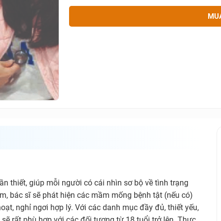
MU
n thiết, giúp mỗi người có cái nhìn sơ bộ về tình trạng
m, bác sĩ sẽ phát hiện các mầm mống bệnh tật (nếu có)
oạt, nghỉ ngơi hợp lý. Với các danh mục đầy đủ, thiết yếu,
ẽ rất phù hợp với các đối tượng từ 18 tuổi trở lên. Thực