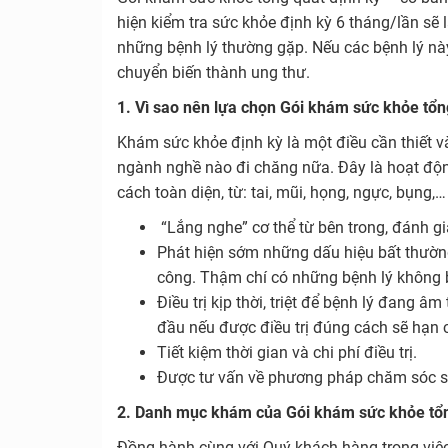
hiện kiểm tra sức khỏe định kỳ 6 tháng/lần sẽ 
những bệnh lý thường gặp. Nếu các bệnh lý này đ
chuyển biến thành ung thư.
1. Vì sao nên lựa chọn Gói khám sức khỏe tổn
Khám sức khỏe định kỳ là một điều cần thiết và
ngành nghề nào đi chăng nữa. Đây là hoạt động
cách toàn diện, từ: tai, mũi, họng, ngực, bụng
“Lắng nghe” cơ thể từ bên trong, đánh gi
Phát hiện sớm những dấu hiệu bất thườn
công. Thậm chí có những bệnh lý không b
Điều trị kịp thời, triệt để bệnh lý đang 
đầu nếu được điều trị đúng cách sẽ hạn
Tiết kiệm thời gian và chi phí điều trị.
Được tư vấn về phương pháp chăm sóc sứ
2. Danh mục khám của Gói khám sức khỏe tổn
Đồng hành cùng với Quý khách hàng trong việc