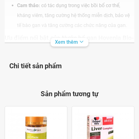
Cam thảo:
có tác dụng trong việc bồi bổ cơ thể,
kháng viêm, tăng cường hệ thống miễn dịch, bảo vệ
tế bào gan và tăng cường các chức năng của gan.
Ưu điểm nổi bật của Nước bổ gan Hovenia Bio-
Xem thêm
science
An toàn:
với thành phần được chiết xuất 100% từ
Chi tiết sản phẩm
thiên nhiên, không chứa chất bảo quản độc hại. An
toàn cho người sử dụng.
Tiện lợi:
sản phẩm đóng gói thành túi, với hương vị
Sản phẩm tương tự
thơm ngon dễ uống tiện lợi khi mang đi xa.
Thương hiệu uy tín:
được sản xuất bởi thương hiệu
hàng đầu tại Hàn Quốc về các dòng nhân sâm bồi bổ
cơ thể - Korea Ginseng Bio-Science. Thương hiệu
được ưa chuộng trên toàn thế giới bởi tính an toàn và