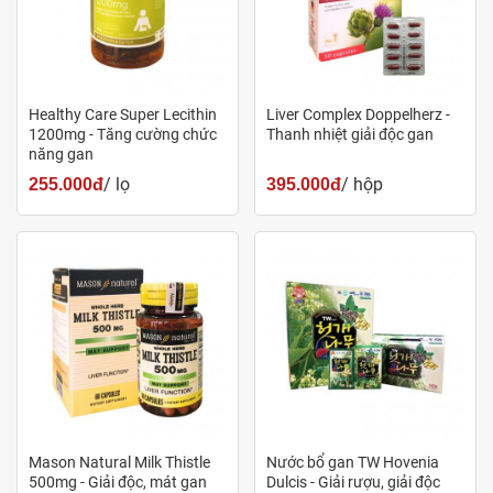
độ hiệu quả trên từng sản phẩm.
Healthy Care Super Lecithin
Liver Complex Doppelherz -
1200mg - Tăng cường chức
Thanh nhiệt giải độc gan
năng gan
/ lọ
/ hộp
255.000đ
395.000đ
Địa chỉ mua Nước bổ gan Hovenia Bio-science uy tín, chất
lượng
Mason Natural Milk Thistle
Nước bổ gan TW Hovenia
Thành phần
500mg - Giải độc, mát gan
Dulcis - Giải rượu, giải độc