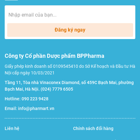
Lưu ý
Sản phẩm này không phải là thuốc và không có tác
Đăng ký ngay
dụng thay thế thuốc chữa bệnh.
Không sử dụng đối với những người mẫn cảm, dị ứng
Công ty Cổ phần Dược phẩm BPPharma
với bất kỳ thành phần nào của sản phẩm.
Đọc kỹ hướng dẫn sử dụng trước khi dùng.
Giấy phép kinh doanh số 0109545410 do Sở Kế hoạch và Đầu tư Hà
Nội cấp ngày 10/03/2021
Bảo quản
Tầng 11, Tòa nhà Vinaconex Diamond, số 459C Bạch Mai, phường
Bạch Mai, Hà Nội.
(024) 7779 6505
Bảo quản nơi khô ráo, thoáng mát, nhiệt độ không
Hotline:
090 223 9428
quá 30⁰C, tránh ánh sáng trực tiếp.
Email:
info@pharmart.vn
Để xa tầm tay trẻ em.
Liên hệ
Chính sách đổi hàng
Nhà sản xuất