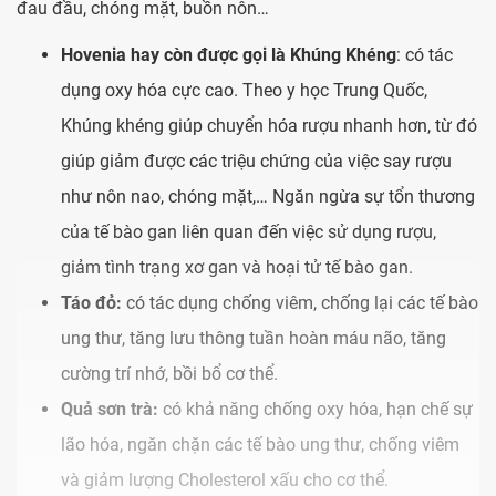
đau đầu, chóng mặt, buồn nôn…
Hovenia hay còn được gọi là Khúng Khéng
: có tác
dụng oxy hóa cực cao. Theo y học Trung Quốc,
Khúng khéng giúp chuyển hóa rượu nhanh hơn, từ đó
giúp giảm được các triệu chứng của việc say rượu
như nôn nao, chóng mặt,… Ngăn ngừa sự tổn thương
của tế bào gan liên quan đến việc sử dụng rượu,
giảm tình trạng xơ gan và hoại tử tế bào gan.
Táo đỏ:
có tác dụng chống viêm, chống lại các tế bào
ung thư, tăng lưu thông tuần hoàn máu não, tăng
cường trí nhớ, bồi bổ cơ thể.
Quả sơn trà:
có khả năng chống oxy hóa, hạn chế sự
lão hóa, ngăn chặn các tế bào ung thư, chống viêm
và giảm lượng Cholesterol xấu cho cơ thể.