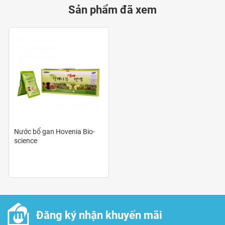
Sản phẩm đã xem
Nước bổ gan 365 Hovenia giúp trung hòa độc tố
trong rượu giúp giảm say, chống nôn, giảm acid dạ
dày, giúp giảm đau nhức đầu do tác hại của rượu
đồng thời bảo vệ gan , dạ dày trước các tác hại của
rượu.
Dùng thực phẩm nước uống bổ gan giải rượu bia hàn
quốc bổ gan Hovenia Ganghwa giúp giảm mệt mỏi
chống lão hóa tăng cường khả năng chịu đựng của
Nước bổ gan Hovenia Bio-
cơ thể tăng cường khả năng miễn dịch và sức khỏe
science
tim mạch, cải thiện trí não ,ổn định huyết áp.
Đối tượng sử dụng
Người cao tuổi, thể lực giảm sút, hệ miễn dịch kém, suy
Đăng ký nhận khuyến mãi
giảm trí nhớ.