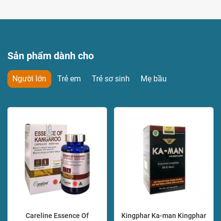
Sản phẩm dành cho
Người lớn
Trẻ em
Trẻ sơ sinh
Mẹ bầu
Careline Essence Of
Kingphar Ka-man Kingphar