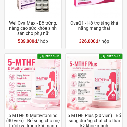
WellOva Max - Bổ trứng,
OvaQ1 - Hỗ trợ tăng khả
nâng cao sức khỏe sinh
năng mang thai
sản cho phụ nữ
/ hộp
/ hộp
539.000đ
326.000đ
FREE SHIP
FREE SHIP
5-MTHF & Multivitamins
5-MTHF Plus (30 viên) - Bổ
(30 viên) - Bổ sung cho mẹ
sung dưỡng chất cho thai
trước và trong khi mang
kỳ khỏe mạnh