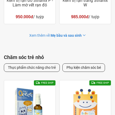
Kem trị rạn đỏ Strianix P -
Kem trị rạn trắng Strianix
Làm mờ vết rạn đỏ
W
/ tuýp
/ tuýp
950.000đ
985.000đ
Xem thêm về
Mẹ bầu và sau sinh
Chăm sóc trẻ nhỏ
Thực phẩm chức năng cho trẻ
Phụ kiện chăm sóc bé
FREE SHIP
FREE SHIP