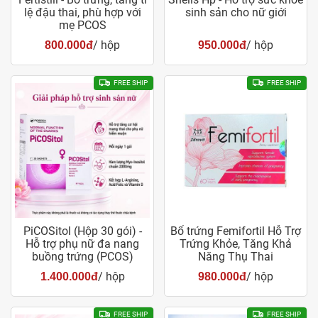
lệ đậu thai, phù hợp với
sinh sản cho nữ giới
mẹ PCOS
/ hộp
/ hộp
800.000đ
950.000đ
FREE SHIP
FREE SHIP
PiCOSitol (Hộp 30 gói) -
Bổ trứng Femifortil Hỗ Trợ
Hỗ trợ phụ nữ đa nang
Trứng Khỏe, Tăng Khả
buồng trứng (PCOS)
Năng Thụ Thai
/ hộp
/ hộp
1.400.000đ
980.000đ
FREE SHIP
FREE SHIP