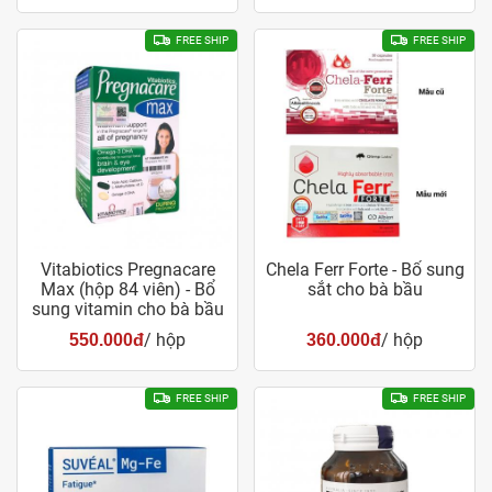
FREE SHIP
FREE SHIP
Vitabiotics Pregnacare
Chela Ferr Forte - Bổ sung
Max (hộp 84 viên) - Bổ
sắt cho bà bầu
sung vitamin cho bà bầu
/ hộp
/ hộp
550.000đ
360.000đ
FREE SHIP
FREE SHIP