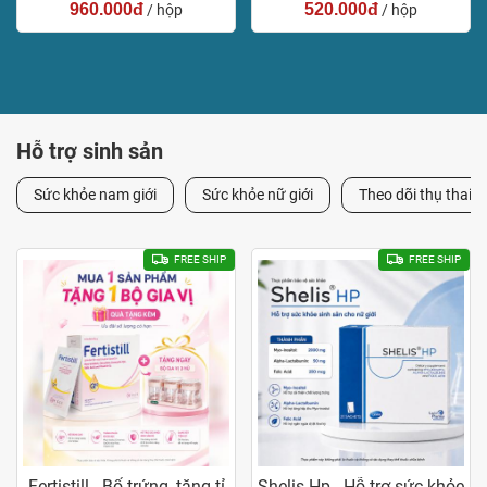
960.000đ
520.000đ
/ hộp
/ hộp
Hỗ trợ sinh sản
Sức khỏe nam giới
Sức khỏe nữ giới
Theo dõi thụ thai
FREE SHIP
FREE SHIP
Fertistill - Bổ trứng, tăng tỉ
Shelis Hp - Hỗ trợ sức khỏe