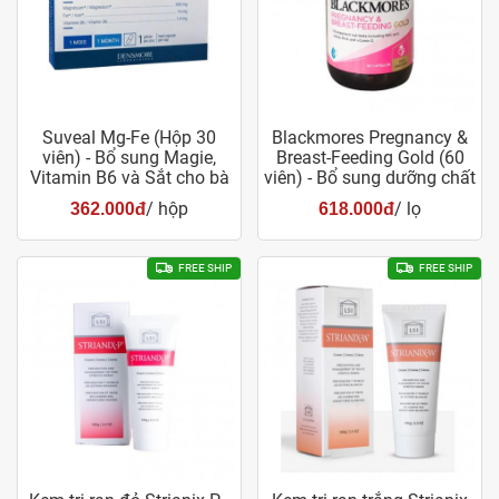
Suveal Mg-Fe (Hộp 30
Blackmores Pregnancy &
viên) - Bổ sung Magie,
Breast-Feeding Gold (60
Vitamin B6 và Sắt cho bà
viên) - Bổ sung dưỡng chất
bầu
cho bà bầu
/ hộp
/ lọ
362.000đ
618.000đ
FREE SHIP
FREE SHIP