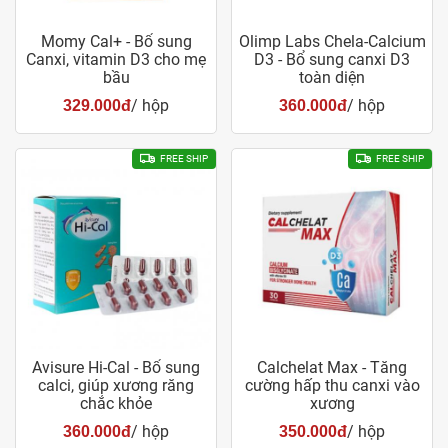
Momy Cal+ - Bổ sung
Olimp Labs Chela-Calcium
Canxi, vitamin D3 cho mẹ
D3 - Bổ sung canxi D3
bầu
toàn diện
/ hộp
/ hộp
329.000đ
360.000đ
FREE SHIP
FREE SHIP
Avisure Hi-Cal - Bổ sung
Calchelat Max - Tăng
calci, giúp xương răng
cường hấp thu canxi vào
chắc khỏe
xương
/ hộp
/ hộp
360.000đ
350.000đ