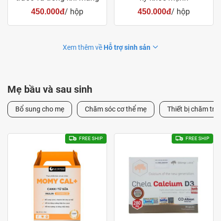
thai
/ hộp
/ hộp
450.000đ
450.000đ
Xem thêm về
Hỗ trợ sinh sản
Mẹ bầu và sau sinh
Bổ sung cho mẹ
Chăm sóc cơ thể mẹ
Thiết bị chăm trẻ 
FREE SHIP
FREE SHIP