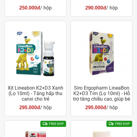
/ hộp
/ hộp
250.000đ
290.000đ
Xịt Lineabon K2+D3 Xanh
Siro Ergopharm LineaBon
(Lọ 10ml) - Tăng hấp thu
K2+D3 Tím (Lọ 10ml) - Hỗ
canxi cho trẻ
trợ tăng chiều cao, giúp bé
khỏe mạnh
/ hộp
/ hộp
295.000đ
295.000đ
FREE SHIP
FREE SHIP