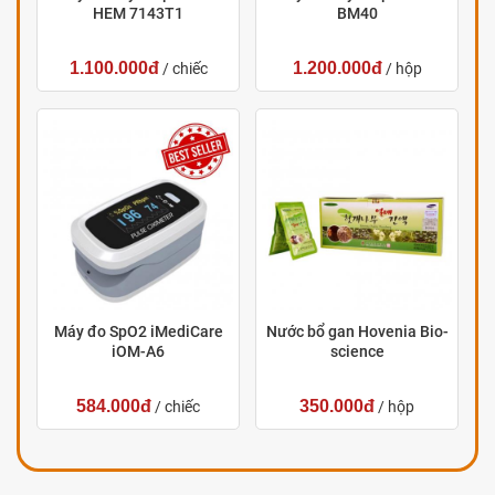
HEM 7143T1
BM40
1.100.000đ
1.200.000đ
/ chiếc
/ hộp
Máy đo SpO2 iMediCare
Nước bổ gan Hovenia Bio-
iOM-A6
science
584.000đ
350.000đ
/ chiếc
/ hộp