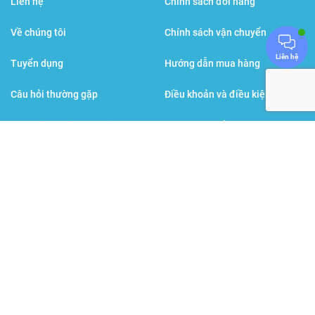
Liên hệ
Chính sách đổi hàng
Về chúng tôi
Chính sách vận chuyển
Liên hệ
Tuyển dụng
Hướng dẫn mua hàng
Câu hỏi thường gặp
Điều khoản và điều kiện
Đội ngũ bác sĩ, dược sĩ
Chính sách bảo mật
Sức khỏe đời sống
Hình thức thanh toán
Các thương hiệu cùng tập đoàn
BPGroup
: