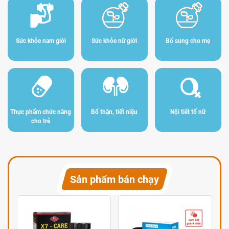
Sức khỏe nam giới
Sức khỏe nữ giới
Bổ sung cho mẹ
Thực phẩm chức năng
Bổ thận, tiết niệu
Nội tiết tố nữ
cho trẻ
Sản phẩm bán chạy