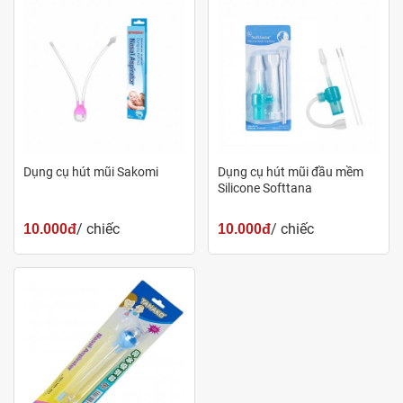
Hút dịch nhầy, giúp giảm tình trạng nghẹt mũi dễ dàng và
nhanh chóng ở trẻ.
Đối tượng sử dụng
Phù hợp cho trẻ em từ 0-7 tuổi.
Dụng cụ hút mũi Sakomi
Dụng cụ hút mũi đầu mềm
Silicone Softtana
Khuyến cáo
/ chiếc
/ chiếc
10.000đ
10.000đ
Để xa tầm tay trẻ em.
Bảo quản
Bảo quản nơi khô ráo, tránh ánh sáng trực tiếp.
Nhà sản xuất