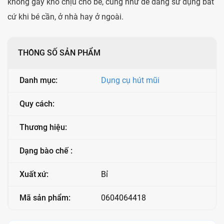
không gây khó chịu cho bé, cũng như dễ dàng sử dụng bất
cứ khi bé cần, ở nhà hay ở ngoài.
THÔNG SỐ SẢN PHẨM
Danh mục:
Dụng cụ hút mũi
Quy cách:
Thương hiệu:
Dạng bào chế :
Xuất xứ:
Bỉ
Mã sản phẩm:
0604064418