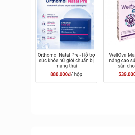
Orthomol Natal Pre - Hỗ trợ
WellOva Max
sức khỏe nữ giới chuẩn bị
nâng cao sứ
mang thai
sản cho
/ hộp
880.000đ
539.00