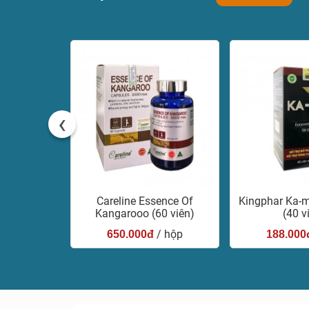
‹
im For Her
Careline Essence Of
Kingphar Ka-
n)
Kangarooo (60 viên)
(40 v
/ hộp
/ hộp
650.000đ
188.000