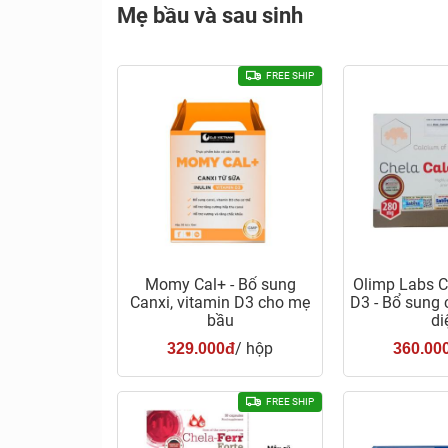
Mẹ bầu và sau sinh
FREE SHIP
Momy Cal+ - Bổ sung
Olimp Labs C
Canxi, vitamin D3 cho mẹ
D3 - Bổ sung 
bầu
di
/ hộp
329.000đ
360.00
FREE SHIP