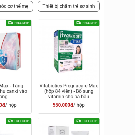
óc cơ thể mẹ
Thiết bị chăm trẻ sơ sinh
FREE SHIP
FREE SHIP
 Max - Tăng
Vitabiotics Pregnacare Max
hu canxi vào
(hộp 84 viên) - Bổ sung
ơng
vitamin cho bà bầu
/ hộp
/ hộp
0đ
550.000đ
FREE SHIP
FREE SHIP