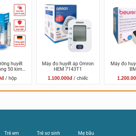
ường huyết
Máy đo huyết áp Omron
Máy đo huyế
ặng 50 kim…
HEM 7143T1
BM
/ hộp
/ chiếc
0đ
1.100.000đ
1.200.0
Trẻ em
Trẻ sơ sinh
Mẹ bầu