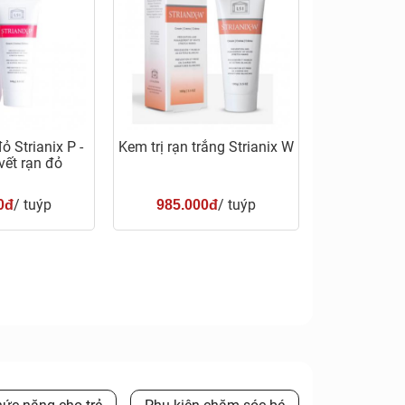
ỏ Strianix P -
Kem trị rạn trắng Strianix W
ết rạn đỏ
/ tuýp
/ tuýp
0đ
985.000đ