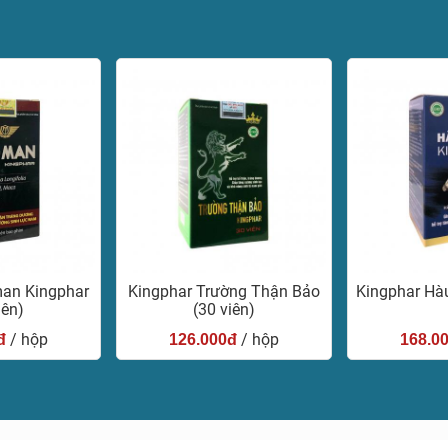
man Kingphar
Kingphar Trường Thận Bảo
Kingphar Hàu
iên)
(30 viên)
/ hộp
/ hộp
đ
126.000đ
168.0