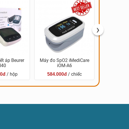
›
t áp Beurer
Máy đo SpO2 iMediCare
Nước bổ gan 
40
iOM-A6
sci
/ hộp
/ chiếc
00đ
584.000đ
350.00