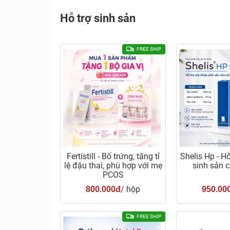
Hỗ trợ sinh sản
FREE SHIP
Fertistill - Bổ trứng, tăng tỉ
Shelis Hp - H
lệ đậu thai, phù hợp với mẹ
sinh sản c
PCOS
/ hộp
800.000đ
950.00
FREE SHIP