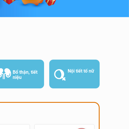
Nội tiết tố nữ
Bổ thận, tiết
niệu