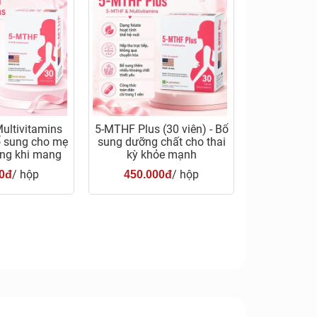
ultivitamins
5-MTHF Plus (30 viên) - Bổ
Bổ sung cho mẹ
sung dưỡng chất cho thai
ong khi mang
kỳ khỏe mạnh
hai
/ hộp
/ hộp
0đ
450.000đ