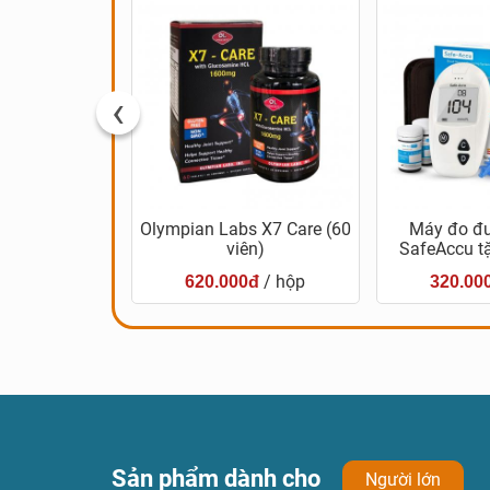
‹
 Hovenia Bio-
Olympian Labs X7 Care (60
Máy đo đ
ence
viên)
SafeAccu t
/ hộp
/ hộp
0đ
620.000đ
320.00
Sản phẩm dành cho
Người lớn