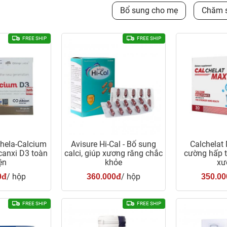
Bổ sung cho mẹ
Chăm s
FREE SHIP
FREE SHIP
hela-Calcium
Avisure Hi-Cal - Bổ sung
Calchelat
canxi D3 toàn
calci, giúp xương răng chắc
cường hấp t
ện
khỏe
xư
/ hộp
/ hộp
0đ
360.000đ
350.00
FREE SHIP
FREE SHIP