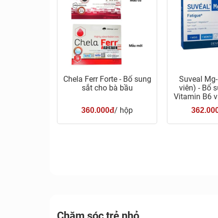
Chela Ferr Forte - Bổ sung
Suveal Mg-
sắt cho bà bầu
viên) - Bổ 
Vitamin B6 v
b
/ hộp
360.000đ
362.00
Chăm sóc trẻ nhỏ