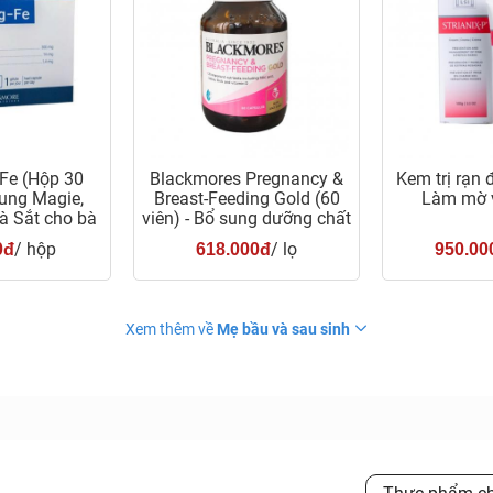
Fe (Hộp 30
Blackmores Pregnancy &
Kem trị rạn đ
sung Magie,
Breast-Feeding Gold (60
Làm mờ v
à Sắt cho bà
viên) - Bổ sung dưỡng chất
ầu
cho bà bầu
/ hộp
/ lọ
0đ
618.000đ
950.00
Xem thêm về
Mẹ bầu và sau sinh