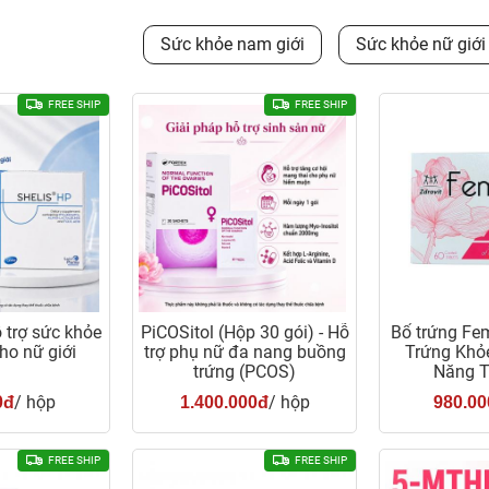
Sức khỏe nam giới
Sức khỏe nữ giới
FREE SHIP
FREE SHIP
ỗ trợ sức khỏe
PiCOSitol (Hộp 30 gói) - Hỗ
Bổ trứng Fem
ho nữ giới
trợ phụ nữ đa nang buồng
Trứng Khỏ
trứng (PCOS)
Năng T
/ hộp
/ hộp
0đ
1.400.000đ
980.00
FREE SHIP
FREE SHIP