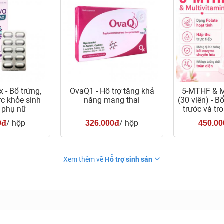
 - Bổ trứng,
OvaQ1 - Hỗ trợ tăng khả
5-MTHF & M
c khỏe sinh
năng mang thai
(30 viên) - 
 phụ nữ
trước và tr
t
/ hộp
/ hộp
0đ
326.000đ
450.00
Xem thêm về
Hỗ trợ sinh sản