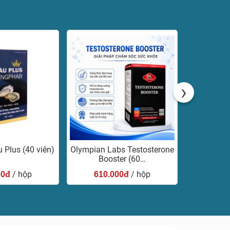
›
 Plus (40 viên)
Olympian Labs Testosterone
Orihiro H
Booster (60…
/ hộp
/ hộp
00đ
610.000đ
420.