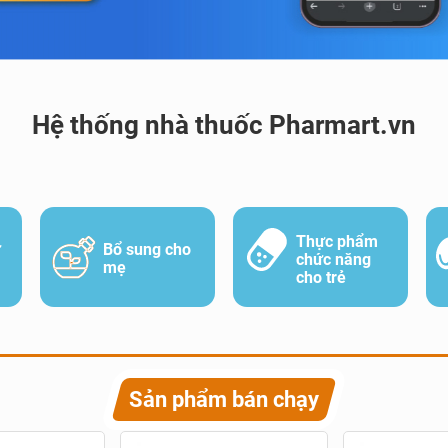
Hệ thống nhà thuốc Pharmart.vn
Thực phẩm
ữ
Bổ sung cho
chức năng
mẹ
cho trẻ
Sản phẩm bán chạy