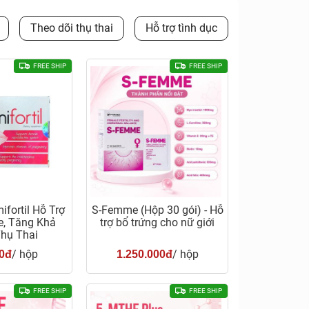
Theo dõi thụ thai
Hỗ trợ tình dục
FREE SHIP
FREE SHIP
ifortil Hỗ Trợ
S-Femme (Hộp 30 gói) - Hỗ
e, Tăng Khả
trợ bổ trứng cho nữ giới
hụ Thai
/ hộp
/ hộp
0đ
1.250.000đ
FREE SHIP
FREE SHIP