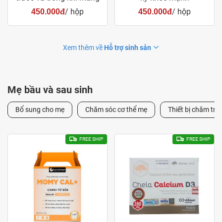
thai
/ hộp
/ hộp
450.000đ
450.000đ
Xem thêm về
Hỗ trợ sinh sản
Mẹ bầu và sau sinh
Bổ sung cho mẹ
Chăm sóc cơ thể mẹ
Thiết bị chăm trẻ 
FREE SHIP
FREE SHIP