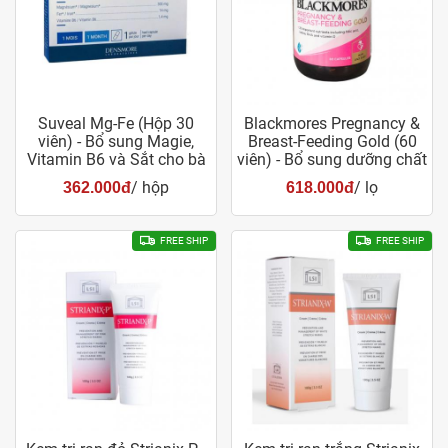
Suveal Mg-Fe (Hộp 30
Blackmores Pregnancy &
viên) - Bổ sung Magie,
Breast-Feeding Gold (60
Vitamin B6 và Sắt cho bà
viên) - Bổ sung dưỡng chất
bầu
cho bà bầu
/ hộp
/ lọ
362.000đ
618.000đ
FREE SHIP
FREE SHIP