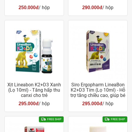
/ hộp
/ hộp
250.000đ
290.000đ
Xịt Lineabon K2+D3 Xanh
Siro Ergopharm LineaBon
(Lọ 10ml) - Tăng hấp thu
K2+D3 Tím (Lọ 10ml) - Hỗ
canxi cho trẻ
trợ tăng chiều cao, giúp bé
khỏe mạnh
/ hộp
/ hộp
295.000đ
295.000đ
FREE SHIP
FREE SHIP