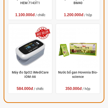
HEM 7143T1
BM40
1.100.000đ
1.200.000đ
/ chiếc
/ hộp
Máy đo SpO2 iMediCare
Nước bổ gan Hovenia Bio-
iOM-A6
science
584.000đ
350.000đ
/ chiếc
/ hộp