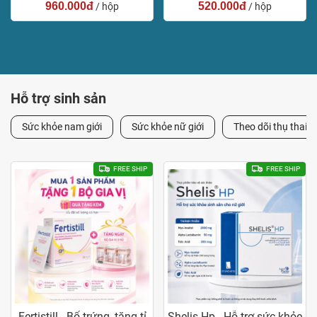
960.000đ
520.000đ
/ hộp
/ hộp
Hỗ trợ sinh sản
Sức khỏe nam giới
Sức khỏe nữ giới
Theo dõi thụ thai
FREE SHIP
FREE SHIP
Fertistill - Bổ trứng, tăng tỉ
Shelis Hp - Hỗ trợ sức khỏe