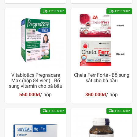
FREE SHIP
FREE SHIP
Vitabiotics Pregnacare
Chela Ferr Forte - Bổ sung
Max (hộp 84 viên) - Bổ
sắt cho bà bầu
sung vitamin cho bà bầu
/ hộp
/ hộp
550.000đ
360.000đ
FREE SHIP
FREE SHIP