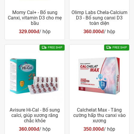
Momy Cal+ - Bổ sung
Olimp Labs Chela-Calcium
Canxi, vitamin D3 cho mẹ
D3 - Bổ sung canxi D3
bầu
toàn diện
/ hộp
/ hộp
329.000đ
360.000đ
FREE SHIP
FREE SHIP
Avisure Hi-Cal - Bổ sung
Calchelat Max - Tăng
calci, giúp xương răng
cường hấp thu canxi vào
chắc khỏe
xương
/ hộp
/ hộp
360.000đ
350.000đ