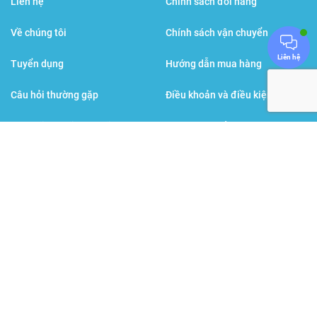
Liên hệ
Chính sách đổi hàng
Về chúng tôi
Chính sách vận chuyển
Liên hệ
Tuyển dụng
Hướng dẫn mua hàng
Câu hỏi thường gặp
Điều khoản và điều kiện
Đội ngũ bác sĩ, dược sĩ
Chính sách bảo mật
Sức khỏe đời sống
Hình thức thanh toán
Các thương hiệu cùng tập đoàn
BPGroup
: