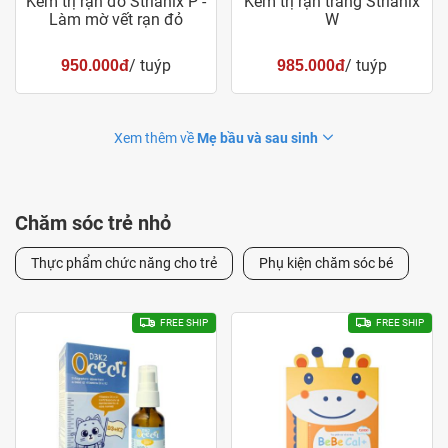
Kem trị rạn đỏ Strianix P -
Kem trị rạn trắng Strianix
Làm mờ vết rạn đỏ
W
/ tuýp
/ tuýp
950.000đ
985.000đ
Xem thêm về
Mẹ bầu và sau sinh
Chăm sóc trẻ nhỏ
Thực phẩm chức năng cho trẻ
Phụ kiện chăm sóc bé
FREE SHIP
FREE SHIP