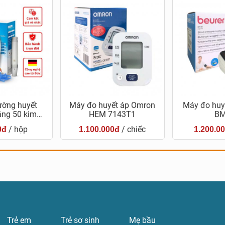
ường huyết
Máy đo huyết áp Omron
Máy đo huyế
ặng 50 kim…
HEM 7143T1
BM
/ hộp
/ chiếc
0đ
1.100.000đ
1.200.0
Trẻ em
Trẻ sơ sinh
Mẹ bầu