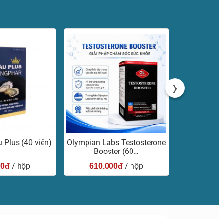
›
 Plus (40 viên)
Olympian Labs Testosterone
Orihiro H
Booster (60…
/ hộp
/ hộp
00đ
610.000đ
420.