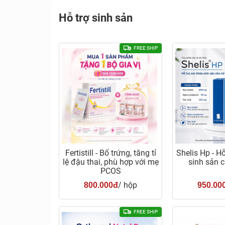
Hỗ trợ sinh sản
FREE SHIP
Fertistill - Bổ trứng, tăng tỉ
Shelis Hp - H
lệ đậu thai, phù hợp với mẹ
sinh sản c
PCOS
/ hộp
800.000đ
950.00
FREE SHIP