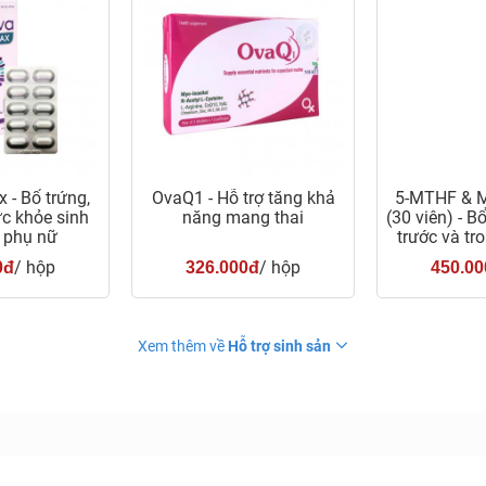
 - Bổ trứng,
OvaQ1 - Hỗ trợ tăng khả
5-MTHF & M
c khỏe sinh
năng mang thai
(30 viên) - 
 phụ nữ
trước và tr
t
/ hộp
/ hộp
0đ
326.000đ
450.00
Xem thêm về
Hỗ trợ sinh sản