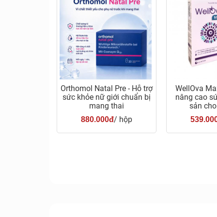
Orthomol Natal Pre - Hỗ trợ
WellOva Max
sức khỏe nữ giới chuẩn bị
nâng cao sứ
mang thai
sản cho
/ hộp
880.000đ
539.00