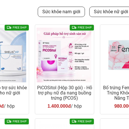
Sức khỏe nam giới
Sức khỏe nữ giới
FREE SHIP
FREE SHIP
ỗ trợ sức khỏe
PiCOSitol (Hộp 30 gói) - Hỗ
Bổ trứng Fem
ho nữ giới
trợ phụ nữ đa nang buồng
Trứng Khỏ
trứng (PCOS)
Năng T
/ hộp
/ hộp
0đ
1.400.000đ
980.00
FREE SHIP
FREE SHIP