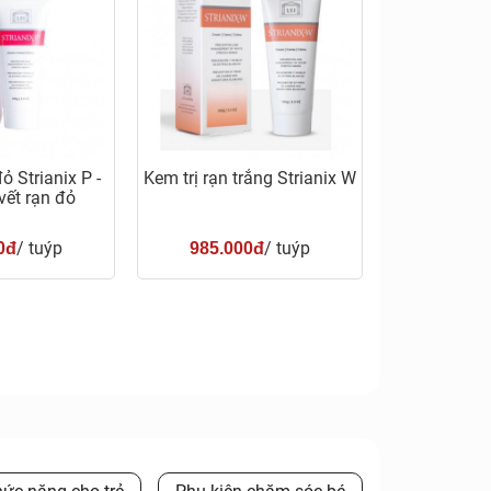
ỏ Strianix P -
Kem trị rạn trắng Strianix W
ết rạn đỏ
/ tuýp
/ tuýp
0đ
985.000đ