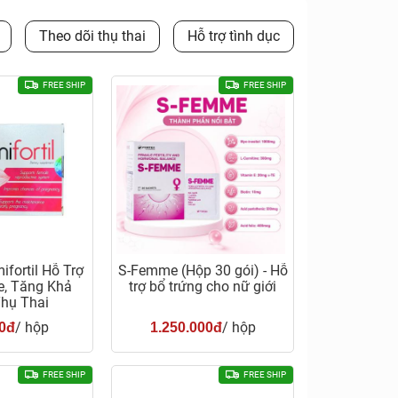
Theo dõi thụ thai
Hỗ trợ tình dục
FREE SHIP
FREE SHIP
ifortil Hỗ Trợ
S-Femme (Hộp 30 gói) - Hỗ
e, Tăng Khả
trợ bổ trứng cho nữ giới
hụ Thai
/ hộp
/ hộp
0đ
1.250.000đ
FREE SHIP
FREE SHIP