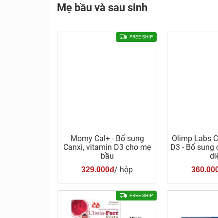
Mẹ bầu và sau sinh
FREE SHIP
Momy Cal+ - Bổ sung
Olimp Labs C
Canxi, vitamin D3 cho mẹ
D3 - Bổ sung 
bầu
di
/ hộp
329.000đ
360.00
FREE SHIP