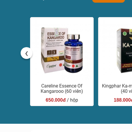
‹
im For Her
Careline Essence Of
Kingphar Ka-
n)
Kangarooo (60 viên)
(40 v
/ hộp
/ hộp
650.000đ
188.000