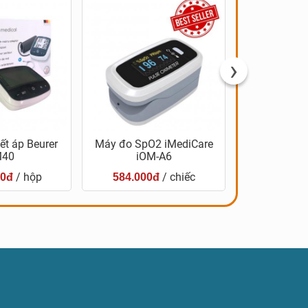
›
t áp Beurer
Máy đo SpO2 iMediCare
Nước bổ gan 
40
iOM-A6
sci
/ hộp
/ chiếc
00đ
584.000đ
350.00