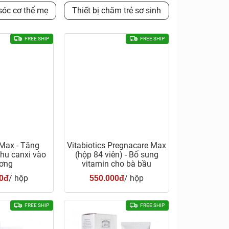
óc cơ thể mẹ
Thiết bị chăm trẻ sơ sinh
FREE SHIP
FREE SHIP
 Max - Tăng
Vitabiotics Pregnacare Max
hu canxi vào
(hộp 84 viên) - Bổ sung
ơng
vitamin cho bà bầu
/ hộp
/ hộp
0đ
550.000đ
FREE SHIP
FREE SHIP