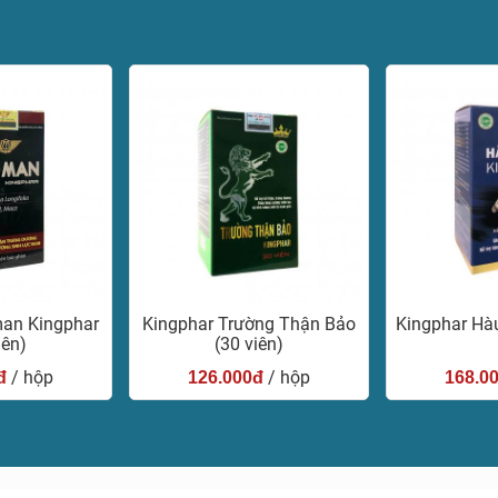
man Kingphar
Kingphar Trường Thận Bảo
Kingphar Hàu
iên)
(30 viên)
/ hộp
/ hộp
đ
126.000đ
168.0