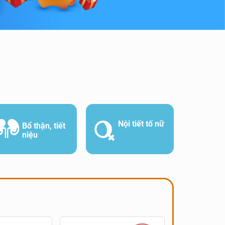
Nội tiết tố nữ
Bổ thận, tiết
niệu