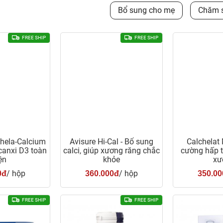
Bổ sung cho mẹ
Chăm s
FREE SHIP
FREE SHIP
hela-Calcium
Avisure Hi-Cal - Bổ sung
Calchelat
canxi D3 toàn
calci, giúp xương răng chắc
cường hấp t
ện
khỏe
xư
/ hộp
/ hộp
0đ
360.000đ
350.00
FREE SHIP
FREE SHIP