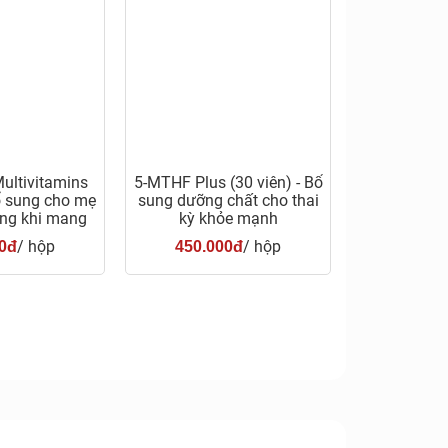
ultivitamins
5-MTHF Plus (30 viên) - Bổ
Bổ sung cho mẹ
sung dưỡng chất cho thai
ong khi mang
kỳ khỏe mạnh
hai
/ hộp
/ hộp
0đ
450.000đ