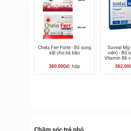
Chela Ferr Forte - Bổ sung
Suveal Mg-
sắt cho bà bầu
viên) - Bổ 
Vitamin B6 v
b
/ hộp
360.000đ
362.00
Chăm sóc trẻ nhỏ