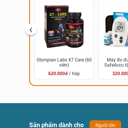
‹
 Hovenia Bio-
Olympian Labs X7 Care (60
Máy đo đ
ence
viên)
SafeAccu t
/ hộp
/ hộp
0đ
620.000đ
320.00
Sản phẩm dành cho
Người lớn