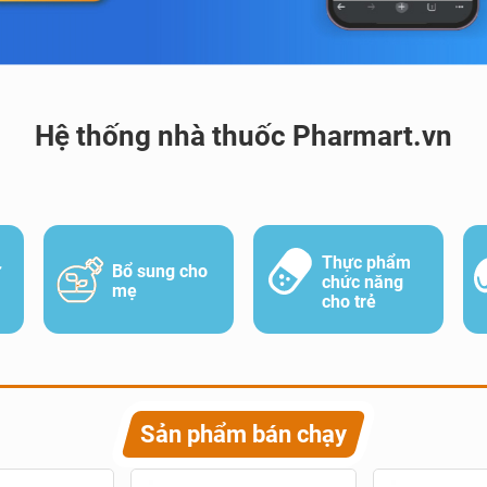
Hệ thống nhà thuốc Pharmart.vn
Thực phẩm
ữ
Bổ sung cho
chức năng
mẹ
cho trẻ
Sản phẩm bán chạy