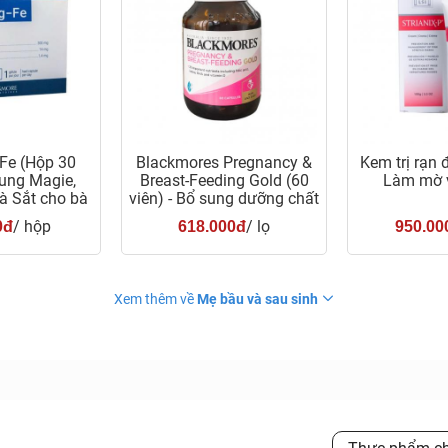
Fe (Hộp 30
Blackmores Pregnancy &
Kem trị rạn đ
sung Magie,
Breast-Feeding Gold (60
Làm mờ v
à Sắt cho bà
viên) - Bổ sung dưỡng chất
ầu
cho bà bầu
/ hộp
/ lọ
0đ
618.000đ
950.00
Xem thêm về
Mẹ bầu và sau sinh