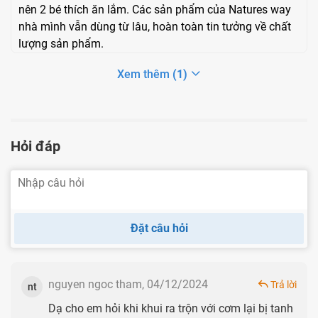
nên 2 bé thích ăn lắm. Các sản phẩm của Natures way
nhà mình vẫn dùng từ lâu, hoàn toàn tin tưởng về chất
lượng sản phẩm.
Giấy đăng ký công bố sản phẩm
Xem thêm
(1)
Kẹo mềm Nature's Way DHA 300mg có tốt
không?
Hỏi đáp
Mỗi viên Nature's Way DHA 300mg có chứa các thành
phần chính là cá cô đặc Omega - 3 triglyceride với hàm
lượng DHA, EPA cao cùng một số thành phần khác. Omega
- 3 triglyceride là dầu cá dạng tự nhiên có nhiều ưu điểm
Đặt câu hỏi
vượt trội.
Mỗi viên kẹo chứa những gì?
nguyen ngoc tham, 04/12/2024
Trả lời
nt
Tác dụng của DHA:
Trong đó, DHA là một omega 3
Dạ cho em hỏi khi khui ra trộn với cơm lại bị tanh
cấu trúc chính nên não, vỏ não, da và võng mạc mắt.