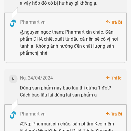
ạ vậy hộp đó có bị hư hay gì không ạ.
Theo nhiều nghiên cứu đã chỉ ra rằng, DHA chiếm tới
90% lượng chất béo có trong não và 25% lượng acid
Pharmart.vn
Trả lời
béo. Cơ thể chúng ta không thể tự tổng hợp được
@nguyen ngoc tham: Pharmart xin chào, Sản
chất này mà phải bổ sung nó qua các món ăn hằng
phẩm DHA chiết xuất từ dầu cá nên sẽ có vị hơi
tanh ạ. Không ảnh hưởng đến chất lượng sản
ngày hoặc
thực phẩm chức năng
hỗ trợ. Nhất là
phẩmchị nhé
trong những năm đầu đời, trẻ cần được bổ sung DHA
để trí tuệ phát triển toàn diện.
Ng, 24/04/2024
Trả lời
N
Dùng sản phẩm này bao lâu thì dừng 1 đợt?
Cách bao lâu lại dùng lại sản phẩm ạ
Pharmart.vn
Trả lời
@Ng: Pharmart xin chào, sản phẩm Kẹo mềm
Nature's Way Kids Smart DHA Triple Strength