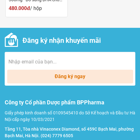
trẻ
rất an toàn cho cơ thể, cha mẹ có thể yên tâm cho con sử
/ hộp
480.000đ
dụng.
Tôi thấy hộp có hình khác, có phải do mua phải hàng
Đăng ký nhận khuyến mãi
giả, hàng nhái không?
Hiện tại, sản phẩm Nature's Way Kids Smart DHA 300mg
Triple Strength có đổi mẫu mã mới đẹp hơn, bắt mắt hơn
cho trẻ nên trên thị trường sẽ có 2 mẫu bao bì tùy theo lô
Đăng ký ngay
sản xuất. Tuy nhiên, quý khách vẫn nên cẩn thận về nơi
mua để mua được sản phẩm chính hãng, an toàn cho trẻ.
Công ty Cổ phần Dược phẩm BPPharma
Giấy phép kinh doanh số 0109545410 do Sở Kế hoạch và Đầu tư Hà
Nội cấp ngày 10/03/2021
Tầng 11, Tòa nhà Vinaconex Diamond, số 459C Bạch Mai, phường
Bạch Mai, Hà Nội.
(024) 7779 6505