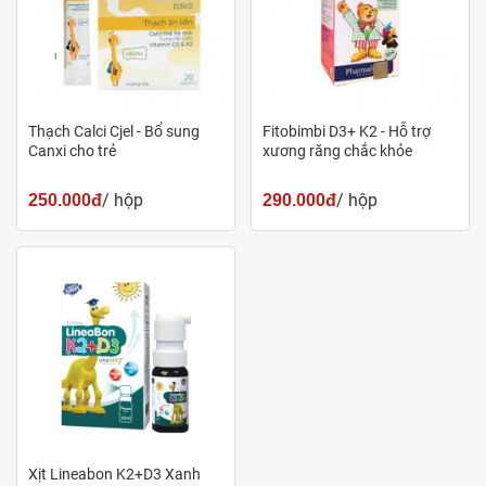
cho cả 2 đứa nhà mình dùng loại kẹo mềm này. Sản
phẩm rất tốt, mùi thơm, con mình ăn được chứ không
như một số loại bổ sung DHA thông thường có vị
tanh.
Thạch Calci Cjel - Bổ sung
Fitobimbi D3+ K2 - Hỗ trợ
Nguyễn Văn Toàn (37 tuổi, Hải Dương)
: Mình thấy vợ
Canxi cho trẻ
xương răng chắc khỏe
có mua cái kẹo này về cho con dùng thay mấy lọ dầu
/ hộp
/ hộp
250.000đ
290.000đ
cá trước kia. Tìm hiểu thông tin thì thấy sản phẩm nổi
tiếng của Úc. Mình ăn thử còn thấy ngon chứ nói gì
con nhà mình. cho dùng viên này một thời gian rồi,
dạo này con không hay mỏi mắt, mờ mắt như dạo
trước nữa. Hai vợ chồng mình vui lắm.
Câu hỏi thường gặp trong quá trình sử dụng
Chiết xuất từ cá vậy sản phẩm có mùi tanh không?
Xịt Lineabon K2+D3 Xanh