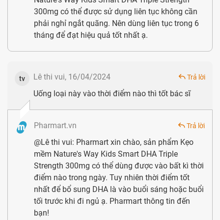
300mg có thể được sử dụng liên tục không cần
phải nghỉ ngắt quãng. Nên dùng liên tục trong 6
Thành phần chính của kẹo mềm Nature's Way DHA 300 mg
tháng để đạt hiệu quả tốt nhất ạ.
Tác dụng của EPA
:
EPA còn được biết đến với cái tên
“chất có tính lọc máu”. Acid béo omega - 3 này có thể
Lê thi vui, 16/04/2024
Trả lời
tv
giúp phòng ngừa và điều trị bệnh liên quan đến tim
Uống loại này vào thời điểm nào thì tốt bác sĩ
mạch, ức chế sự đông vón tiểu cầu, giảm và hạn chế
hình thành huyết khối.
Pharmart.vn
Trả lời
Tại sao mẹ nên chọn Nature's Way DHA 300mg cho bé?
@Lê thi vui: Pharmart xin chào, sản phẩm Kẹo
Chứa hàm lượng cao DHA:
với 1 viên kẹo Nature's
mềm Nature's Way Kids Smart DHA Triple
Way Kids Smart DHA Triple Strength có chứa 300mg
Strength 300mg có thể dùng được vào bất kì thời
điểm nào trong ngày. Tuy nhiên thời điểm tốt
DHA chiết xuất từ dầu cá tự nhiên giúp bổ sung đầy
nhất để bổ sung DHA là vào buổi sáng hoặc buổi
đủ theo khuyến cáo của Tổ chức Y tế Thế giới-WHO.
tối trước khi đi ngủ ạ. Pharmart thông tin đến
Hương vị thơm ngon
: Sản phẩm được sản xuất dưới
bạn!