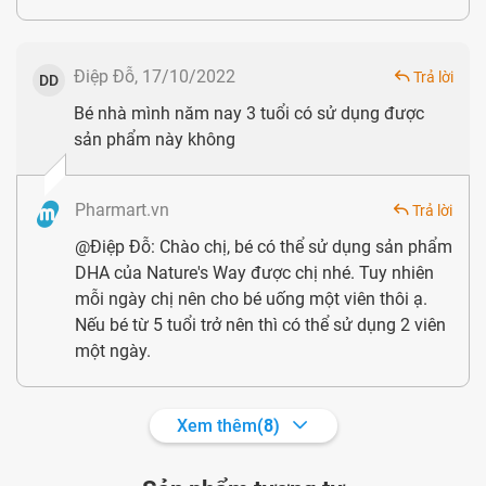
dạng kẹo mềm, hương cam thơm ngon, trẻ dễ dàng
sử dụng và ưa thích. Mẹ không còn phải bận tâm với
Điệp Đỗ, 17/10/2022
Trả lời
DD
nỗi lo bé thiếu chất hay là việc bé kén ăn cá hoặc một
Bé nhà mình năm nay 3 tuổi có sử dụng được
số sản phẩm bổ sung DHA thông thường khác vì mùi
sản phẩm này không
tanh nữa.
99% không đường
: Sản phẩm được sản xuất cho bé
Pharmart.vn
Trả lời
nên Nature's Way đã tối ưu lượng đường trong kẹo
@Điệp Đỗ: Chào chị, bé có thể sử dụng sản phẩm
nhằm giúp trẻ bổ sung đầy đủ, giúp hấp thu dưỡng
DHA của Nature's Way được chị nhé. Tuy nhiên
chất một cách dễ dàng. Vì vậy mẹ không phải lo có
mỗi ngày chị nên cho bé uống một viên thôi ạ.
Nếu bé từ 5 tuổi trở nên thì có thể sử dụng 2 viên
dư thừa chất đường không cần thiết trong cơ thể trẻ.
một ngày.
Xem thêm
(8)