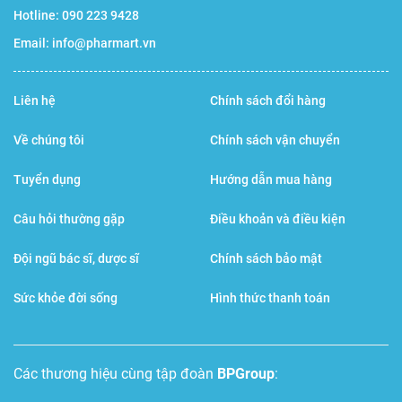
Hotline:
090 223 9428
Email:
info@pharmart.vn
Liên hệ
Chính sách đổi hàng
Sản phẩm thay đổi mẫu mã bắt mắt hơn
Về chúng tôi
Chính sách vận chuyển
Tuyển dụng
Hướng dẫn mua hàng
Giá và địa chỉ mua hàng uy tín
Câu hỏi thường gặp
Điều khoản và điều kiện
Hiện Nature’s Way Kids Smart DHA 300mg đang được bán
Đội ngũ bác sĩ, dược sĩ
Chính sách bảo mật
với giá
480.000 đồng/lọ 50 viên
. Là sản phẩm nổi tiếng bổ
sung DHA được nhiều bậc phụ huynh trên thế giới tin
Sức khỏe đời sống
Hình thức thanh toán
tưởng nên hiện nay trên thị trường xuất hiện rất nhiều
người bán hàng nhái, kém chất lượng nhằm trục lợi. Bạn
Các thương hiệu cùng tập đoàn
BPGroup
:
nên tìm hiểu kỹ và lựa chọn cho mình địa chỉ đáng tin cậy