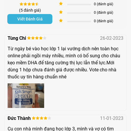
3
0 (đánh giá)
Cho đến nay, hãng đã phát triển được 80 năm. Sau khi
(5 đánh giá)
2
0 (đánh giá)
không ngừng phấn đấu vươn lên thì hiện nay, Nature’s Way
Viết Đánh Giá
1
0 (đánh giá)
là thương hiệu số 1 về dòng hàng cho trẻ em không chỉ tại
riêng Úc mà cả trên thế giới. Công ty luôn đi đầu trong các
Tùng Chi
26-02-2023
sản phẩm có nguồn gốc thiên nhiên. Với quy trình chọn lựa
Từ ngày bé vào học lớp 1 lại vướng dịch nên toàn học
online phải ngồi máy nhiều, mình có bổ sung cho cháu
nguyên liệu, sản xuất được kiểm định nghiêm ngặt, các
kẹo mềm DHA để tăng cường thị lực lẫn thể lực.Mới
sản phẩm Nature’s Ways cung cấp luôn có chất lượng vượt
dùng 1 hộp chưa đánh giá được nhiều. Vote cho nhà
xa so với tiêu chuẩn khắt khe mà châu Âu đặt ra. Kids
thuốc uy tín hàng chuẩn nhé
Smart DHA 300mg Triple Strength chính là bí quyết giúp trẻ
thông minh và phát triển toàn diện.
Đức Thành
11-01-2023
Cu con nhà mình đang học lớp 3, mình và vợ có tìm