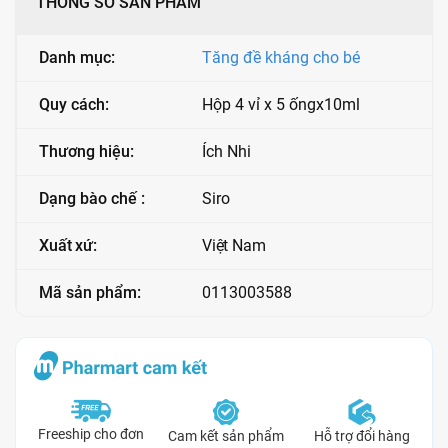
THÔNG SỐ SẢN PHẨM
Danh mục:
Tăng đề kháng cho bé
Quy cách:
Hộp 4 vỉ x 5 ốngx10ml
Thương hiệu:
Ích Nhi
Dạng bào chế :
Siro
Xuất xứ:
Việt Nam
Mã sản phẩm:
0113003588
Freeship cho đơn
Cam kết sản phẩm
Hỗ trợ đổi hàng