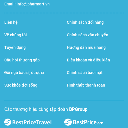
Email:
info@pharmart.vn
Bảo quản
Liên hệ
Chính sách đổi hàng
Bảo quản nơi khô ráo, tránh ánh sáng trực tiếp
Về chúng tôi
Chính sách vận chuyển
Nhà sản xuất
Tuyển dụng
Hướng dẫn mua hàng
Nam Dược
Câu hỏi thường gặp
Điều khoản và điều kiện
Đội ngũ bác sĩ, dược sĩ
Chính sách bảo mật
Sức khỏe đời sống
Hình thức thanh toán
Các thương hiệu cùng tập đoàn
BPGroup
: