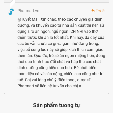
chỉ giúp cải thiện chứng biếng ăn mà còn có tác dụng
Pharmart.vn
Trả lời
kích thích sự thèm ăn tự nhiên, giúp trẻ ăn ngon
@Tuyết Mai: Xin chào, theo các chuyên gia dinh
miệng và thúc đẩy quá trình tiêu hóa và hấp thu
dưỡng, và khuyến cáo từ nhà sản xuất thì nên sử
dưỡng chất.
dụng siro ăn ngon, ngủ ngon ÍCH NHI vào thời
An toàn:
Siro Ăn Ngon Ích Nhi đảm bảo an toàn cho
điểm trước khi ăn là tốt nhất. Khi này, dạ dày của
các bé vẫn chưa có gì và gần như đang trống,
người dùng, không chứa các thành phần gây hại
việc bổ sung lúc này sẽ giúp kích thích cảm giác
hoặc có tác dụng phụ đáng lo ngại, tuân thủ các quy
thèm ăn. Qua đó, trẻ sẽ ăn ngon miệng hơn, đồng
định về an toàn thực phẩm.
thời quá trình trao đổi chất và hấp thu các chất
dinh dưỡng cũng hiệu quả hơn. Bé phát triển
toàn diện cả về cân nặng, chiều cao cũng như trí
tuệ. Chị vui lòng chú ý điện thoại, dược sĩ
Giá và địa chỉ mua hàng uy tín
Pharmart sẽ liên hệ tư vấn cho chị ạ.
Sản phẩm tương tự