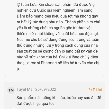
canxi và phosphat, đảm bảo sự phát triển và duy trì
@Tuấn Lực: Xin chào, sản phẩm đã được Viện
sức khỏe của xương và răng, và có tác động đến
nghiên cứu Quốc gia kiểm nghiệm lâm sàng.
Đảm bảo mang đến hiệu quả tốt mà không gây
chức năng miễn dịch và phân chia tế bào.
ra bất kỳ tác dụng phụ nào. Thành phần siro chủ
Calci gluconat:
Dạng canxi dễ hấp thụ, cung cấp chất
yếu là những chất có nguồn gốc từ thực vật,
cần thiết cho sự phát triển và củng cố xương và răng,
thiên nhiên, nói không với chất hóa học độc hại.
Nếu mẹ cho bé sử dụng đúng liều lượng và tuân
cũng như tham gia vào quá trình co bóp cơ và truyền
thủ đúng những lưu ý trong cách dùng của nhà
dẫn thần kinh.
sản xuất thì sẽ không cần lo lắng bất kỳ vấn đề
nào về sức khỏe của bé. Chị vui lòng chú ý điện
Ưu điểm của sản phẩm
thoại, dược sĩ Pharmart sẽ liên hệ tư vấn cho chị
Hương vị thơm ngon:
Siro Ăn Ngon Ích Nhi có hương
ạ.
vị thơm ngon và được thiết kế đặc biệt để thu hút trẻ
em. Điều này tạo điểm đặc biệt và độc đáo cho sản
phẩm, giúp trẻ dễ dàng chấp nhận và sử dụng hàng
Tuyết Mai, 25/09/2022
Trả lời
TM
ngày.
Sản phẩm nên uống khi nào, trước hay sau ăn để
đạt được hiệu quả tốt
Giúp trẻ ăn ngon miệng:
Siro Ăn Ngon Ích Nhi không