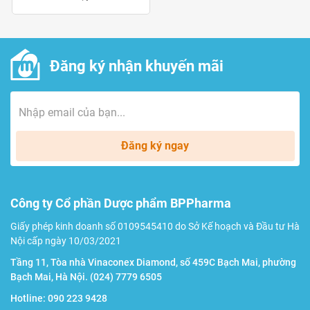
Giúp tăng chuyển hoá và hấp thu dưỡng chất, giúp
trẻ tăng cân nặng và phát triển chiều cao.
Đăng ký nhận khuyến mãi
Đối tượng sử dụng
Trẻ em mất cảm giác thèm ăn và ăn không ngon
miệng do thiếu những vi chất quan trọng như Kẽm và
Selen.
Đăng ký ngay
Trẻ biếng ăn, chuyển hoá thức ăn và hấp thu dinh
dưỡng kém dẫn đến chậm tăng cân, gầy yếu, thấp bé,
Công ty Cổ phần Dược phẩm BPPharma
suy dinh dưỡng.
Giấy phép kinh doanh số 0109545410 do Sở Kế hoạch và Đầu tư Hà
Nội cấp ngày 10/03/2021
Lưu ý
Tầng 11, Tòa nhà Vinaconex Diamond, số 459C Bạch Mai, phường
Bạch Mai, Hà Nội.
(024) 7779 6505
Sản phẩm này không phải là thuốc và không có tác
Hotline:
090 223 9428
dụng thay thế thuốc chữa bệnh.