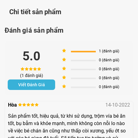
ÍCH NHI có tốt không? Tác dụng là gì?
Chi tiết sản phẩm
Siro Ăn Ngon Ích Nhi là một sản phẩm chăm sóc sức khỏe
Đánh giá sản phẩm
đa năng, đem lại nhiều lợi ích như cải thiện chứng biếng
ăn, thúc đẩy sự phát triển và tăng cân nặng cho trẻ, đồng
thời mang lại sự an toàn, tiện lợi và đảm bảo chất lượng từ
5
5.0
1 (đánh giá)
thương hiệu lâu đời.
4
0 (đánh giá)
3
0 (đánh giá)
Thành phần chính
(1 đánh giá)
2
0 (đánh giá)
Kẽm:
Thành phần quan trọng trong hỗ trợ chức năng
Viết Đánh Giá
1
0 (đánh giá)
miễn dịch và quá trình phân chia tế bào, cũng như
trong quá trình trao đổi chất và chuyển hóa năng
Hòa
14-10-2022
lượng.
Sản phẩm tốt, hiệu quả, từ khi sử dụng, trộm vía bé ăn
Selen:
Cung cấp khả năng chống oxi hóa mạnh, hỗ
tốt, bụ bẫm và khỏe mạnh, mình không còn nỗi lo nào
trợ sức khỏe tuyến giáp và tham gia vào quá trình
về việc bé chán ăn cũng như thấp còi xương, yếu ớt so