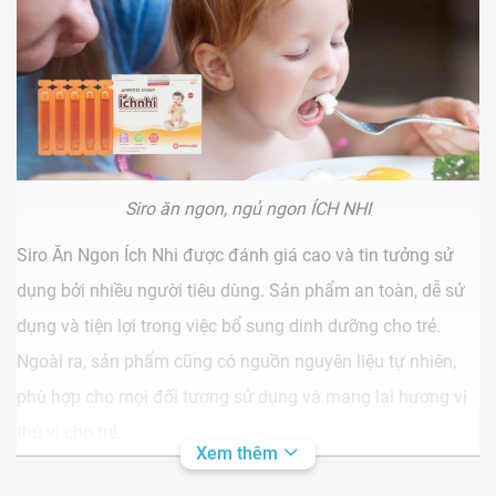
Siro ăn ngon, ngủ ngon ÍCH NHI
Siro Ăn Ngon Ích Nhi được đánh giá cao và tin tưởng sử
dụng bởi nhiều người tiêu dùng. Sản phẩm an toàn, dễ sử
dụng và tiện lợi trong việc bổ sung dinh dưỡng cho trẻ.
Ngoài ra, sản phẩm cũng có nguồn nguyên liệu tự nhiên,
phù hợp cho mọi đối tượng sử dụng và mang lại hương vị
thú vị cho trẻ.
Xem thêm