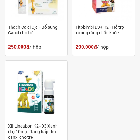
mãi khách hàng hấp dẫn,... đảm bảo là một địa điểm uy
tín, lý tưởng để mua sản phẩm này.
Thạch Calci Cjel - Bổ sung
Fitobimbi D3+ K2 - Hỗ trợ
Liên hệ theo
hotline 1900 6505
để được tư vấn và mua
Canxi cho trẻ
xương răng chắc khỏe
hàng nhanh nhất.
/ hộp
/ hộp
250.000đ
290.000đ
Thành phần
Kẽm có nguồn gốc thực vật: 10mg
Selen có nguồn gốc thực vật: 16mcg
L - Lysine: 60mg
Tarine: 5mg
Vitamin B1: 0,6mg
Vitamin B2: 0,6mg
Xịt Lineabon K2+D3 Xanh
Vitamin B6: 0,3mg
(Lọ 10ml) - Tăng hấp thu
Vitamin D3: 200UI
canxi cho trẻ