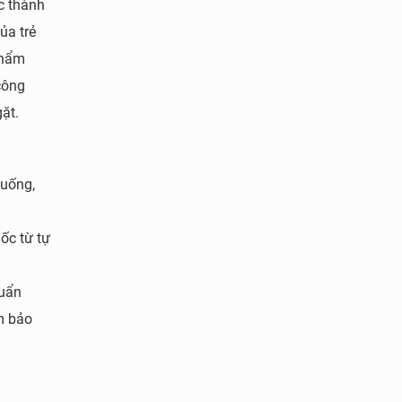
c thành
ủa trẻ
phẩm
công
ặt.
 uống,
ốc từ tự
huẩn
m bảo