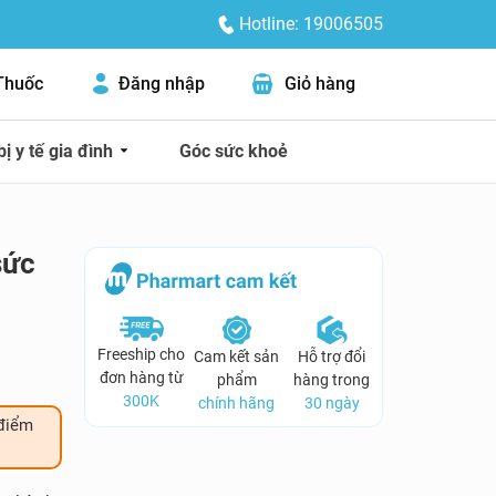
Hotline: 19006505
Thuốc
Đăng nhập
Giỏ hàng
bị y tế gia đình
Góc sức khoẻ
sức
Freeship cho
Cam kết sản
Hỗ trợ đổi
đơn hàng từ
phẩm
hàng trong
300K
chính hãng
30 ngày
điểm