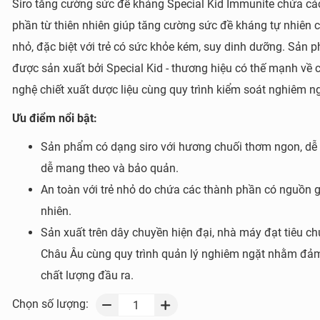
Siro tăng cường sức đề kháng Special Kid Immunite chứa cá
phần từ thiên nhiên giúp tăng cường sức đề kháng tự nhiên c
nhỏ, đặc biệt với trẻ có sức khỏe kém, suy dinh dưỡng. Sản 
được sản xuất bởi Special Kid - thương hiệu có thế mạnh về 
nghệ chiết xuất dược liệu cùng quy trình kiểm soát nghiêm ng
Ưu điểm nổi bật:
Sản phẩm có dạng siro với hương chuối thơm ngon, dễ
dễ mang theo và bảo quản.
An toàn với trẻ nhỏ do chứa các thành phần có nguồn g
nhiên.
Sản xuất trên dây chuyền hiện đại, nhà máy đạt tiêu c
Châu Âu cùng quy trình quản lý nghiêm ngặt nhằm đả
chất lượng đầu ra.
Chọn số lượng: