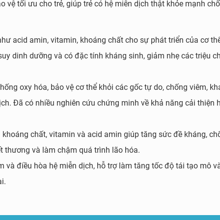
 vệ tối ưu cho trẻ, giúp trẻ có hệ miễn dịch thật khỏe mạnh chố
hư acid amin, vitamin, khoáng chất cho sự phát triển của cơ th
uy dinh dưỡng và có đặc tính kháng sinh, giảm nhẹ các triệu 
hống oxy hóa, bảo vệ cơ thể khỏi các gốc tự do, chống viêm, k
ch. Đã có nhiều nghiên cứu chứng minh về khả năng cải thiện 
 khoáng chất, vitamin và acid amin giúp tăng sức đề kháng, ch
t thương và làm chậm quá trình lão hóa.
 và điều hòa hệ miễn dịch, hỗ trợ làm tăng tốc độ tái tạo mô và
i.