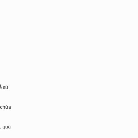
ễ sử
 chứa
, quá