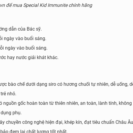
.vn để mua Special Kid Immunite chính hãng
ướng dẫn của Bác sỹ.
ỗi ngày vào buổi sáng.
mỗi ngày vào buổi sáng.
ước hay nước giải khát khác.
ược bào chế dưới dạng siro có hương chuối tự nhiên, dễ uống, d
trẻ nhỏ.
nguồn gốc hoàn toàn từ thiên nhiên, an toàn, lành tính, không
c dụng phụ.
y chuyền công nghệ hiện đại, khép kín, đạt tiêu chuẩn Châu Âu
bảo đem lại chất lượng tốt nhất.