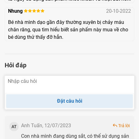
vitamin C, giúp chống oxy hóa, chống lão hoá cơ thể,
Nhung
20-10-2022
bồi bổ cơ thể. Bên cạnh đó,Tầm xuân có tác dụng
Bé nhà mình dạo gần đây thường xuyên bị chảy máu
tăng cường sức khỏe tim mạch, bảo vệ cơ tim, giảm
chân răng, qua tìm hiểu biết sản phẩm này mua về cho
mỡ máu
bé dùng thử thấy đỡ hẳn.
Dịch chiết Ribes nigrum
(Lý chua):chứa nhiều chất
chống oxy hóa như Vitamin C, flavonoid giúp tăng
cường miễn dịch, cải thiện sức bền thành mạch.
Hỏi đáp
Bột Malpighia punicifolia
(Sơ ri): không chỉ chứa
nhiều vitamin c, trong sơ ri còn chứa nhiều enzyme
giúp tăng cường hấp thu vi chất, cải thiện sức khỏe
Đặt câu hỏi
hệ tiêu hoá kích thích trẻ ăn ngon miệng hơn.
Anh Tuấn, 12/07/2023
Trả lời
AT
Con nhà mình đang dùng sắt, có thể sử dụng sản