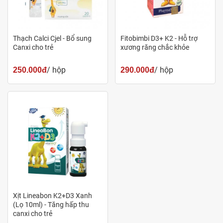
sáng.
-Có thể uống trực tiếp hoặc pha loãng với nước hay nước
Thạch Calci Cjel - Bổ sung
Fitobimbi D3+ K2 - Hỗ trợ
giải khát khác.
Canxi cho trẻ
xương răng chắc khỏe
Công dụng
/ hộp
/ hộp
250.000đ
290.000đ
-Bổ sung Vitamin C cho cơ thể.
-Hỗ trợ bảo vệ thành mạch máu.
-Giúp tăng cường sức đề kháng.
Đối tượng sử dụng
-Trẻ có chế độ ăn thiếu Vitamin C.
Xịt Lineabon K2+D3 Xanh
-Trẻ hay bị chảy máu chân răng, chảy máu cam.
(Lọ 10ml) - Tăng hấp thu
canxi cho trẻ
-Trẻ có sức đề kháng kém.