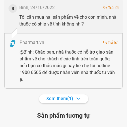
Bình, 24/10/2022
Pharmart.vn cam kết cung cấp các sản phẩm chính hãng
Trả lời
B
Tôi cần mua hai sản phẩm về cho con mình, nhà
Special Kid Vitamine C Naturelle hiện đang được bày bán
thuốc có ship về tỉnh không nhỉ?
tại nhiều nhà thuốc và các sàn thương mại điện tử với giá
dao động trong khoảng từ 254.000 - 300.000 VNĐ/chai.
Pharmart.vn
Trả lời
Tuy nhiên thị trường Dược phẩm ngày càng bị xáo trộn, rất
@Bình: Chào bạn, nhà thuốc có hỗ trợ giao sản
nhiều hàng giả, hàng kém chất lượng tinh vi khó phân biệt,
phẩm về cho khách ở các tỉnh trên toàn quốc,
đ
ể đảm bảo mua được sản phẩm uy tín và chất lượng, bạn
nếu bạn có thắc mắc gì hãy liên hệ tới hotline
1900 6505 để được nhân viên nhà thuốc tư vấn
hãy đến với Hệ thống nhà thuốc Pharmart, chúng tôi cam
ạ.
kết 100% sản phẩm chính hãng, đầy đủ giấy tờ theo đúng
yêu cầu của Bộ y tế. Đặc biệt Pharmart.vn thường có
Xem thêm
(1)
những chương trình dành cho những khách hàng thân thiết
như Pharmart Care với nhiều ưu đãi hấp dẫn.
Sản phẩm tương tự
Nếu có bất kỳ vấn đề nào, bạn có thể gọi đến số 1900 6505