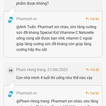
phẩm được không?
Pharmart.vn
Trả lời
@Anh Tuấn: Pharmart xin chào, siro tăng cường
sức đề kháng Special Kid Vitamine C Naturelle
uống cùng sắt được bạn nhé, vitamin C ngoài
Thành phần chính của Special Kid Vitamine C Naturelle
giúp tăng cường sức đề kháng còn giúp tăng
Ưu điểm nổi bật của Special Kid Vitamine C
cường hấp thu sắt.
Naturelle
An toàn:
sản phẩm cung cấp vitamin C từ thực vật
Pham Hong trang, 21/06/2023
Trả lời
Ht
thiên nhiên, chính vì vậy an toàn cho trẻ nhỏ, dễ hấp
Con nhà mình 4 tuổi thì uống như thế nào vậy
thu hơn so với các dạng vitamin C tổng hợp
Chất lượng:
sản phẩm sản xuất bởi các công nghệ
Pharmart.vn
Trả lời
máy móc hiện đại, quy trình khép kín từ công đoạn
@Pham Hong trang: Pharmart xin chào, siro tăng
kiểm tra nguyên liệu cho đến thành phẩm cuối cùng,