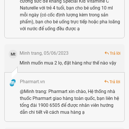
cường sức đề kháng Special Kid Vitamine C
cam kết mang đến sản phẩm chất lượng tốt nhất.
Naturelle với trẻ 4 tuổi, bạn cho bé uống 10 ml
mỗi ngày (có cốc định lượng kèm trong sản
Uy tín:
Eric Favre Wellness với hơn 30 năm kinh
phẩm), bạn cho bé uống trực tiếp hoặc pha loãng
nghiệm, phân phối sản phẩm tại nhiều quốc gia và
với nước để uống đều được ạ
đứng top 10 trong hơn 400 doanh nghiệp tại châu Âu
là bảo chứng uy tín cho sản phẩm
Minh trang, 05/06/2023
Trả lời
Giá và địa chỉ mua hàng uy tín
Mt
Mình muốn mua 2 lọ, đặt hàng như thế nào vậy
Pharmart.vn
Trả lời
@Minh trang: Pharmart xin chào, Hệ thống nhà
thuốc Pharmart giao hàng toàn quốc, bạn liên hệ
tổng đài 1900 6505 để được nhân viên hướng
dẫn chi tiết về cách mua hàng ạ