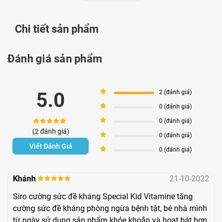
Chi tiết sản phẩm
Đánh giá sản phẩm
Bản công bố Special Kid Vitamine C Naturelle
5
5.0
2 (đánh giá)
4
0 (đánh giá)
Special Kid Vitamine C Naturelle
có tốt không?
3
0 (đánh giá)
Tác dụng là gì
(2 đánh giá)
2
0 (đánh giá)
Special Kid Vitamine C Naturelle cung cấp vitamin C từ các
Viết Đánh Giá
1
0 (đánh giá)
dược liệu thiên nhiên như cây tầm xuân, cây lý chua và sơ
ri nổi tiếng với tác dụng tăng cường miễn dịch, chống oxy
Khánh
21-10-2022
hoá, tăng cường sức khỏe.
Siro cường sức đề kháng Special Kid Vitamine tăng
cường sức đề kháng phòng ngừa bệnh tật, bé nhà mình
Dịch chiết Rosa canina
(Tầm xuân) là thảo dược giàu
từ ngày sử dụng sản phẩm khỏe khoắn và hoạt bát hơn.