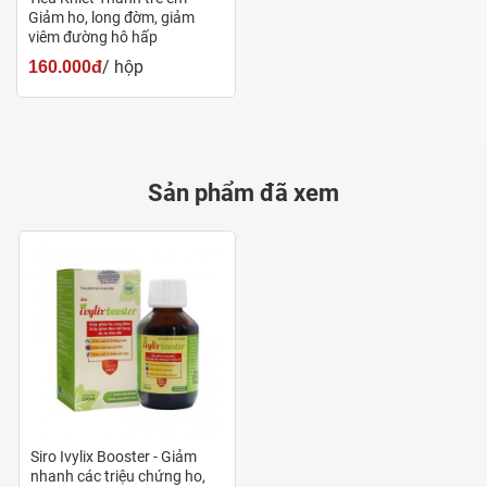
chứng.
Giảm ho, long đờm, giảm
Có thể sử dụng cùng các đợt điều trị kháng sinh.
viêm đường hô hấp
/ hộp
160.000đ
Liều dùng:
Trẻ em dưới 2 tuổi: 5ml/lần x 2 lần/ngày (tham khảo
ý kiến bác sĩ trước khi dùng)
Sản phẩm đã xem
Trẻ em từ 2 – 6 tuổi: 10ml/lần x 2 lần/ngày.
Trẻ em từ 7 – 12 tuổi: 10mk/lần x 3 lần/ngày.
Trẻ em trên 12 tuổi và người lớn: 20ml/lần x 2
lần/ngày.
Ưu điểm nổi bật
Chất lượng:
Được sản xuất bởi Công ty dược phẩm
Gia Nguyễn – có hệ thống sản xuất hiện đại, quy
Siro Ivylix Booster - Giảm
trình được quản lý nghiêm ngặt từ đầu khâu nguyên
nhanh các triệu chứng ho,