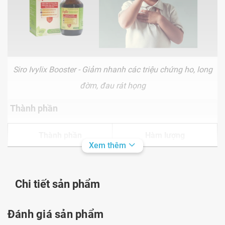
Siro Ivylix Booster - Giảm nhanh các triệu chứng ho, long
đờm, đau rát họng
Thành phần
Thành phần
Hàm lượng
Xem thêm
Chiết xuất Hoa Cúc Tím
(Enchinacea pururea
50mg
Chi tiết sản phẩm
extract):
Đánh giá sản phẩm
Chiết xuất Lá Thường