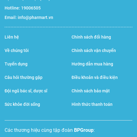
Hotline:
19006505
Email:
info@pharmart.vn
Liên hệ Pharmart.vn để đảm bảo mua hàng chính hãng
Liên hệ
Chính sách đổi hàng
Công dụng
Về chúng tôi
Chính sách vận chuyển
Phân tích tác dụng của Eye Vital Capsules
Tuyển dụng
Hướng dẫn mua hàng
Hỗ trợ giảm nhanh các cơn ho đờm, ho khan, đau rát
Câu hỏi thường gặp
Điều khoản và điều kiện
họng
Đội ngũ bác sĩ, dược sĩ
Chính sách bảo mật
Ho là một phản xạ tự nhiên để bảo vệ cơ thể giúp loại bỏ
các chất kích thích khỏi đường hô hấp (cổ họng và phổi).
Sức khỏe đời sống
Hình thức thanh toán
Ho có thể xảy ra do các yếu tố kích thích hay gây dị ứng
như khói, bụi, nước hoa, phấn hoa, lông thú cưng,…
Các thương hiệu cùng tập đoàn
BPGroup
:
Chế phẩm chứa các chiết xuất thảo dược quen thuộc, cung