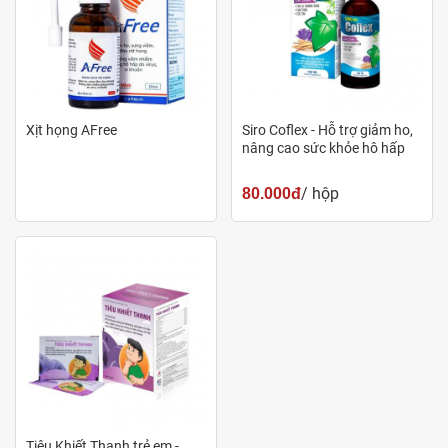
Xịt họng AFree
Siro Coflex - Hỗ trợ giảm ho,
nâng cao sức khỏe hô hấp
/ hộp
80.000đ
Siro Ivylix Booster chứa nhiều các thảo dược thiên nhiên
Liều dùng - cách dùng
Cách dùng:
Lắc đều trước khi sử dụng.
Sử dụng trực tiếp bằng đường uống ngay khi có triệu
Tiêu Khiết Thanh trẻ em -