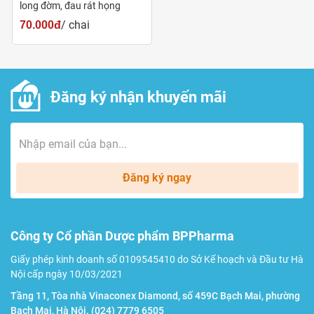
long đờm, đau rát họng
liệu cho đến thành phẩm cuối cùng nên đảm bảo tốt
/ chai
70.000đ
về chất lượng.
Dạng bào chế siro:
Giúp hoạt chất nhanh được hấp
thu hơn so với dạng rắn cùng loại. Siro uống với vị
Đăng ký nhận khuyến mãi
ngon ngọt, phù hợp với nhiều đối tượng, kể cả trẻ em.
Giá thành phù hợp:
Chế phẩm có giá cạnh tranh với
những sản phẩm cùng loại, phù hợp với kinh tế của
nhiều gia đình Việt.
Đăng ký ngay
Công ty Cổ phần Dược phẩm BPPharma
Giấy phép kinh doanh số 0109545410 do Sở Kế hoạch và Đầu tư Hà
Nội cấp ngày 10/03/2021
Tầng 11, Tòa nhà Vinaconex Diamond, số 459C Bạch Mai, phường
Bạch Mai, Hà Nội.
(024) 7779 6505