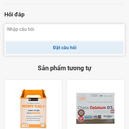
cần thiết được khuyến cáo cho phụ nữ trong thời kỳ mang
Hỏi đáp
thai giúp ngăn ngừa thiếu sắt và hỗ trợ điều trị các triệu
chứng do thiếu máu thiếu sắt gây ra
Sắt (dưới dạng ferrous gluconate):
Là khoáng chất cần
thiết cho cơ thể, tham gia vào quá trình trao đổi chất và
Đặt câu hỏi
tổng hợp DNA ở người. Sắt là thành phần quan trọng trong
Hemoglobin chịu trách nhiệm vận chuyển Oxy trong máu
Sản phẩm tương tự
khi khắp cơ thể.
Cơ thể sử dụng sắt để tổng hợp một số loại Hormone khác.
Ngoài ra sắt cũng có một số tác dụng khác như hỗ trợ tăng
cường hệ thống miễn dịch, hỗ trợ cải thiện giấc ngủ và trí
nhớ, bảo vệ và nuôi dưỡng tóc và da, tăng cường hiệu suất
tập thể dục thể thao.