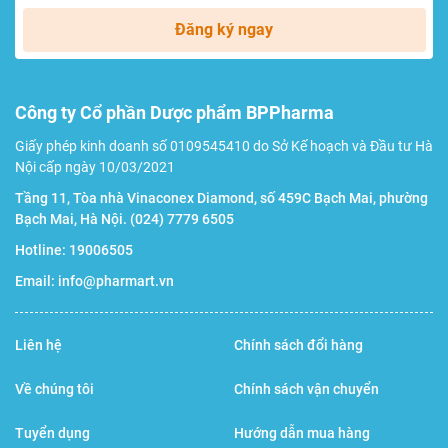
Giảm triệu chứng tụt huyết áp, hoa mắt, chóng mặt
Đăng ký ngay
do thiếu sắt.
Hạn chế nóng, táo bón, không bị mùi tanh khó chịu.
Công ty Cổ phần Dược phẩm BPPharma
Đối tượng sử dụng
Giấy phép kinh doanh số 0109545410 do Sở Kế hoạch và Đầu tư Hà
Nội cấp ngày 10/03/2021
Người trưởng thành bị thiếu máu do thiếu sắt.
Tầng 11, Tòa nhà Vinaconex Diamond, số 459C Bạch Mai, phường
Nữ giới trong độ tuổi sinh đẻ.
Bạch Mai, Hà Nội.
(024) 7779 6505
Phụ nữ trong thời gian mang thai và cho con bú.
Hotline:
19006505
Phụ nữ bị rong kinh kéo dài, người mới trải qua phẫu
Email:
info@pharmart.vn
thuật.
Người ăn kiêng, ăn chay, người có chế độ dinh dưỡng
Liên hệ
Chính sách đổi hàng
không hợp lý, thiếu sắt trong khẩu phần ăn hàng
Về chúng tôi
Chính sách vận chuyển
ngày.
Tuyển dụng
Hướng dẫn mua hàng
Thanh thiếu niên cần bổ sung sắt trong giai đoạn