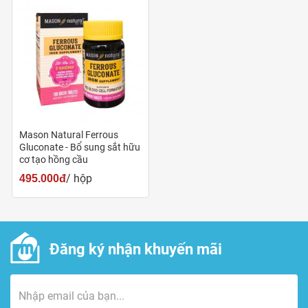
Mason Natural Ferrous
Gluconate - Bổ sung sắt hữu
cơ tạo hồng cầu
/ hộp
495.000đ
Mua ngay Mason Natural Ferrous Gluconate chính hãng tại
Pharmart.vn
Đăng ký nhận khuyến mãi
Công dụng
Bổ sung sắt hữu cơ dễ hấp thụ.
Ngăn ngừa và hỗ trợ điều trị thiếu máu.