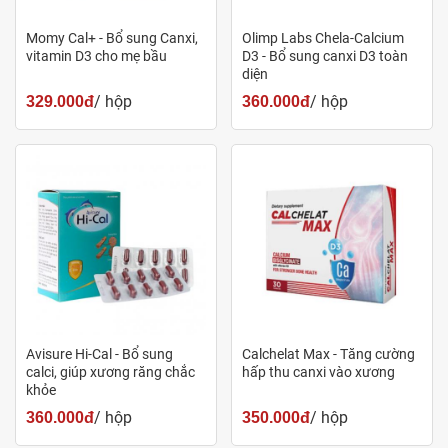
Momy Cal+ - Bổ sung Canxi,
Olimp Labs Chela-Calcium
vitamin D3 cho mẹ bầu
D3 - Bổ sung canxi D3 toàn
diện
/ hộp
/ hộp
329.000đ
360.000đ
Sắt Gluconat có trong viên nang Mason Natural Ferrous
Gluconate
Liều dùng - cách dùng
Avisure Hi-Cal - Bổ sung
Calchelat Max - Tăng cường
calci, giúp xương răng chắc
hấp thu canxi vào xương
Uống 1-2 viên/ngày
khỏe
Dùng cùng với thức ăn
/ hộp
/ hộp
360.000đ
350.000đ