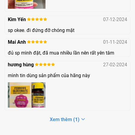
đậu,...Ngoài ra, có thể lựa chọn sử dụng TPCN bổ sung sắt,
và nên chọn mua sản phẩm phù hợp, đảm bảo chất lượng.
Kim Yến
07-12-2024
sp okee. đi đứng đỡ chóng mặt
Mai Anh
01-11-2024
đủ sp mình đặt, đã mua nhiều lần nên rất yên tâm
hương hùng
27-02-2024
mình tin dùng sản phẩm của hãng này
Một số loại thực phẩm giàu sắt
Xem thêm
(1)
Thành phần
Mason Natural Ferrous Gluconate bổ sung hàm lượng sắt