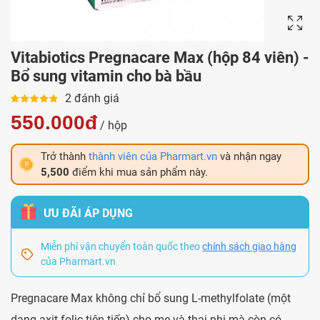
Vitabiotics Pregnacare Max (hộp 84 viên) -
Bổ sung vitamin cho bà bầu
2 đánh giá
550.000đ
/ hộp
Trở thành
thành viên của Pharmart.vn
và nhận ngay
5,500
điểm khi mua sản phẩm này.
ƯU ĐÃI ÁP DỤNG
Miễn phí vận chuyển toàn quốc theo
chính sách giao hàng
của Pharmart.vn
Pregnacare Max không chỉ bổ sung L-methylfolate (một
dạng axit folic tiên tiến) cho mẹ và thai nhi mà còn có