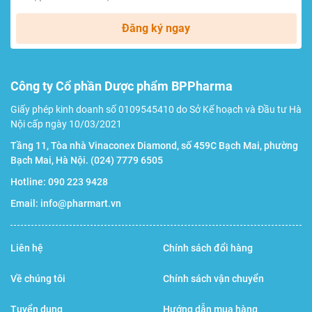
nhập khẩu và phân phối do Bộ Y tế cấp phép.
Đăng ký ngay
Công ty Cổ phần Dược phẩm BPPharma
Giấy phép kinh doanh số 0109545410 do Sở Kế hoạch và Đầu tư Hà
Nội cấp ngày 10/03/2021
Tầng 11, Tòa nhà Vinaconex Diamond, số 459C Bạch Mai, phường
Bạch Mai, Hà Nội.
(024) 7779 6505
Hotline:
090 223 9428
Email:
info@pharmart.vn
Thông tin mã vạch, in ấn ký tự trên vỏ hộp rõ nét
Liên hệ
Chính sách đổi hàng
Các chi tiết này tuy nhỏ nhưng chỉ cần để ý, mẹ có thể rất
Về chúng tôi
Chính sách vận chuyển
dễ nhận ra đâu là hàng giả. Ngoài ra có thể nhận biết
thông qua giá cả, hiện sản phẩm có giá 400.000 - 500.000
Tuyển dụng
Hướng dẫn mua hàng