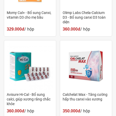
Tương tự sắt, hàm lượng canxi có trong sản phẩm cũng
chưa đủ đáp ứng cho mẹ và thai nhi. Tuy nhiên, việc bổ
Momy Cal+ - Bổ sung Canxi,
Olimp Labs Chela-Calcium
vitamin D3 cho mẹ bầu
D3 - Bổ sung canxi D3 toàn
sung canxi có nhiều nguồn cung cấp dồi dào hơn, nhất là
diện
sữa. Mẹ nên lựa chọn cho mình những loại sữa có hàm
/ hộp
/ hộp
329.000đ
360.000đ
lượng canxi phù hợp, hoặc có thể bổ sung qua viên uống
canxi, đặc biệt nên sử dụng những dạng dễ hấp thu như
canxi hữu cơ
nếu mẹ không thể uống được sữa hoặc dị
ứng với những thực phẩm hải sản.
Avisure Hi-Cal - Bổ sung
Calchelat Max - Tăng cường
calci, giúp xương răng chắc
hấp thu canxi vào xương
khỏe
/ hộp
/ hộp
360.000đ
350.000đ