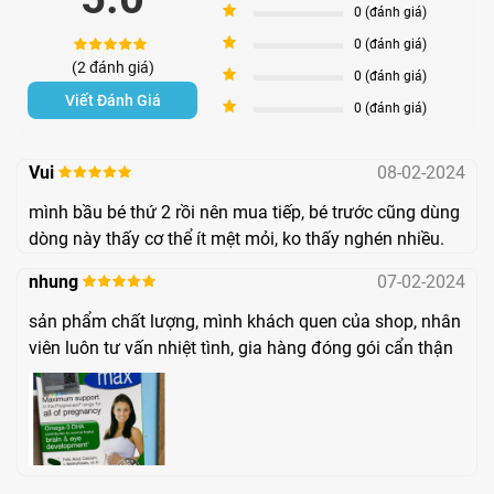
4
0 (đánh giá)
khi đó thiếu canxi có thể khiến người mẹ bị loãng
3
0 (đánh giá)
xương, đồng thời khiến thai nhi chào đời bị còi
(2 đánh giá)
2
0 (đánh giá)
xương, suy dinh dưỡng.
Viết Đánh Giá
1
0 (đánh giá)
Thiếu DHA:
hợp chất này có ảnh hưởng rất lớn đến
sự hình thành và phát triển não bổ của trẻ nhỏ, đặc
Vui
08-02-2024
biệt là trong giai đoạn mang thai. Do vậy, thiếu hụt
mình bầu bé thứ 2 rồi nên mua tiếp, bé trước cũng dùng
DHA sẽ để lại nhiều hệ quả không tốt đối với trí tuệ
dòng này thấy cơ thể ít mệt mỏi, ko thấy nghén nhiều.
của trẻ nhỏ.
nhung
07-02-2024
Để tránh thiếu hụt những dưỡng chất quan trọng trên mà
sản phẩm chất lượng, mình khách quen của shop, nhân
viên luôn tư vấn nhiệt tình, gia hàng đóng gói cẩn thận
không cần phải đau đầu trong việc cân đo đong đếm chế
độ dinh dưỡng sao cho phù hợp, các mẹ nên lựa chọn
những sản phẩm bổ sung tổng hợp nhiều dưỡng chất trong
1 viên uống. Một trong số những sản phẩm được ưa
chuộng chính là
Pregnacare Max
.