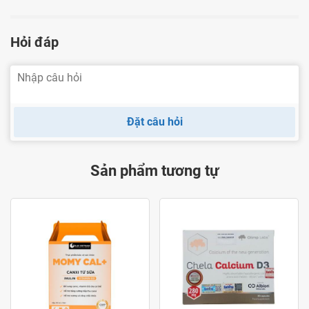
Hỏi đáp
Dùng Pregnacare Max sao cho hiệu quả?
Dưới đây là một số kinh nghiệm khi sử dụng Pregnacare
Max mà dược sĩ Pharmart muốn gửi đến các mẹ:
Đặt câu hỏi
Bổ sung thêm sắt ngoài để đảm bảo nhu cầu sắt
Hàm lượng sắt có trong Pregnacare Max chỉ có 17mg,
Sản phẩm tương tự
trong khi nhu cầu của 1 bà bầu là 30mg sắt/ngày. Do vậy
mẹ nên bổ sung thêm các thực phẩm giàu sắt như: rau
bina, gan, thịt đỏ,... hoặc một số sản phẩm bổ sung sắt
như
Ferrous Gluconate
- viên sắt hữu cơ, giúp mẹ hấp thu
dễ hơn và hạn chế nóng trong.
Nên bổ sung canxi cùng Pregnacare Max