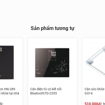
Sản phẩm tương tự
ron HN-289
Cân điện tử có kết nối
Cân sức khỏe 
c khỏe tại nhà
BluetoothTD-2555
GS14
ếc
/ 
510.000đ