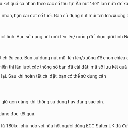
 kết quả cá nhân theo các số thứ tự. Ấn nút "Set" lần nữa để x
cá nhân, bạn cài đặt số tuổi. Bạn sử dụng nút mũi tên lên/xuống
t giới tính. Bạn sử dụng nút mũi tên lên/xuống để chọn giới tính
đặt chiều cao. Bạn sử dụng nút mũi tên lên/xuống để chọn chiều
iển thị lần lượt các thông số bạn đã cài đặt: mã số lưu kết quả
a lại. Sau khi hoàn tất cài đặt, bạn có thể sử dụng cân
ất giữ gọn gàng khi không sử dụng hay đang sạc pin.
dàng đọc kết quả.
ân là 180kg, phù hợp với hầu hết người dùng ECO Salter UK đã đ