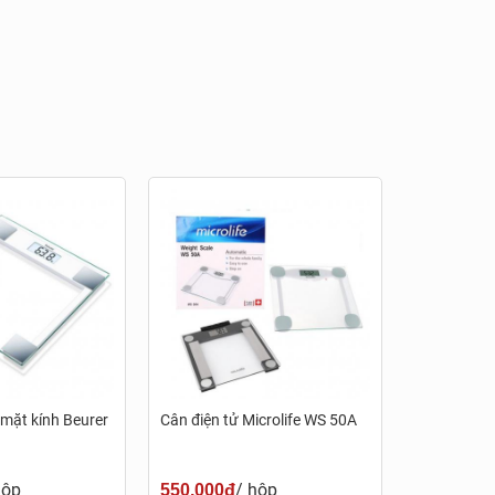
mặt kính Beurer
Cân điện tử Microlife WS 50A
hộp
/ hộp
550.000đ