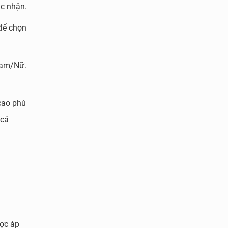
ác nhận.
 để chọn
 Nam/Nữ.
 cao phù
 cá
ược áp