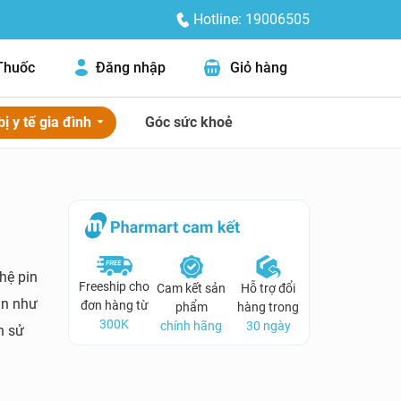
Hotline: 19006505
Thuốc
Đăng nhập
Giỏ hàng
bị y tế gia đình
Góc sức khoẻ
hệ pin
Freeship cho
Cam kết sản
Hỗ trợ đổi
ần như
đơn hàng từ
phẩm
hàng trong
300K
chính hãng
30 ngày
n sử