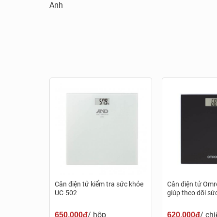
Anh
Cân điện tử kiểm tra sức khỏe
Cân điện tử Om
UC-502
giúp theo dõi sứ
/ hộp
/ chi
650.000đ
620.000đ