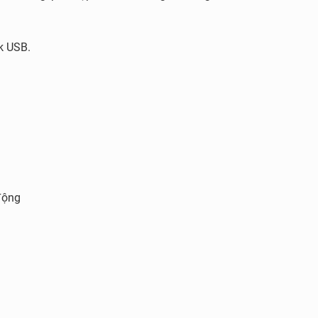
k USB.
động