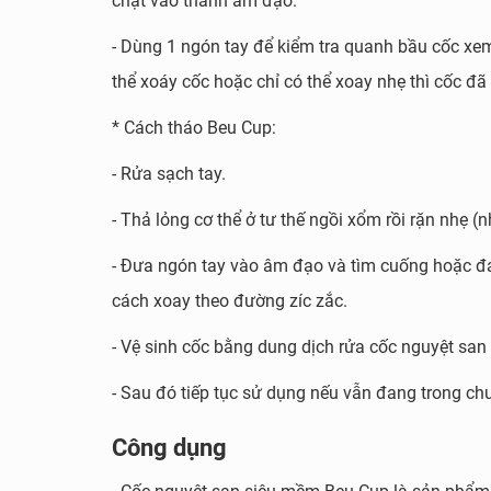
chặt vào thành âm đạo.
- Dùng 1 ngón tay để kiểm tra quanh bầu cốc xe
thể xoáy cốc hoặc chỉ có thể xoay nhẹ thì cốc
* Cách tháo Beu Cup:
- Rửa sạch tay.
- Thả lỏng cơ thể ở tư thế ngồi xổm rồi rặn nhẹ (
- Đưa ngón tay vào âm đạo và tìm cuống hoặc đá
cách xoay theo đường zíc zắc.
- Vệ sinh cốc bằng dung dịch rửa cốc nguyệt sa
- Sau đó tiếp tục sử dụng nếu vẫn đang trong ch
Công dụng