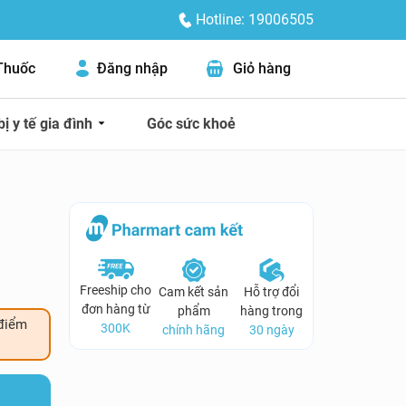
Hotline: 19006505
Thuốc
Đăng nhập
Giỏ hàng
bị y tế gia đình
Góc sức khoẻ
Freeship cho
Cam kết sản
Hỗ trợ đổi
đơn hàng từ
phẩm
hàng trong
điểm
300K
chính hãng
30 ngày