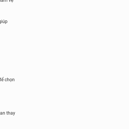
phẩm vệ
giúp
 để chọn
ian thay