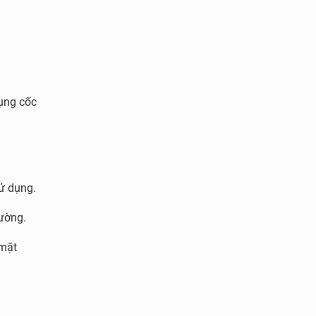
dụng cốc
ử dụng.
hường.
 mặt