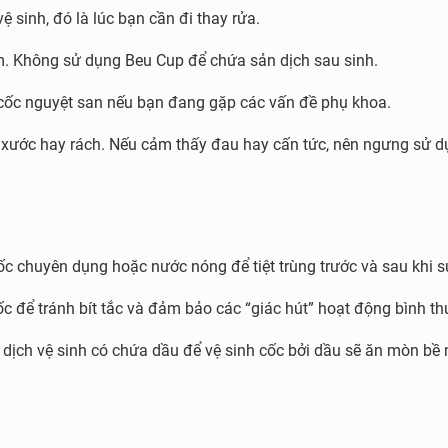
ệ sinh, đó là lúc bạn cần đi thay rửa.
ắm. Không sử dụng Beu Cup để chứa sản dịch sau sinh.
g cốc nguyệt san nếu bạn đang gặp các vấn đề phụ khoa.
, xước hay rách. Nếu cảm thấy đau hay cấn tức, nên ngưng sử 
c chuyên dụng hoặc nước nóng để tiệt trùng trước và sau khi s
 cốc để tránh bít tắc và đảm bảo các “giác hút” hoạt động bình t
 dịch vệ sinh có chứa dầu để vệ sinh cốc bởi dầu sẽ ăn mòn bề