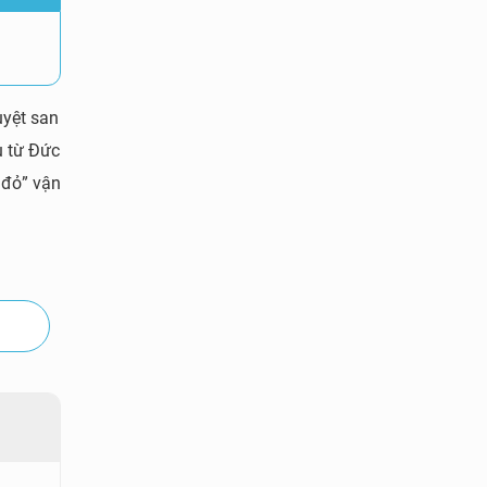
yệt san
u từ Đức
 đỏ” vận