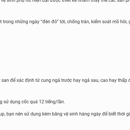
vệ sinh phụ nữ hiện đại được thiết kế nhằm thay thế các sản 
.
 trong những ngày “đèn đỏ” tới, chống tràn, kiểm soát mồ hôi, 
t san để xác định tử cung ngả trước hay ngả sau, cao hay thấp
ng sử dụng cốc quá 12 tiếng/lần.
up, bạn nên sử dụng kèm băng vệ sinh hàng ngày để biết thời g