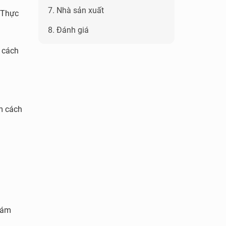
7. Nhà sản xuất
” Thực
8. Đánh giá
 cách
em cách
 bám