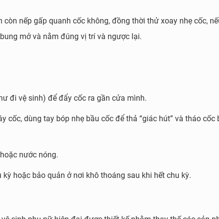
m còn nếp gấp quanh cốc không, đồng thời thử xoay nhẹ cốc, nế
 đã bung mở và nằm đúng vị trí và ngược lại.
như đi vệ sinh) để đẩy cốc ra gần cửa mình.
y cốc, dùng tay bóp nhẹ bầu cốc để thả “giác hút” và tháo cốc
n hoặc nước nóng.
u kỳ hoặc bảo quản ở nơi khô thoáng sau khi hết chu kỳ.