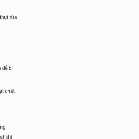
hụt rửa
 dễ bị
t chất,
ững
nat
khi