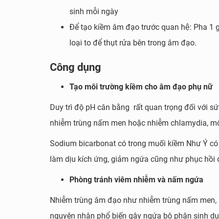
sinh mỗi ngày
Để tạo kiềm âm đạo trước quan hệ: Pha 1 g
loại to để thụt rửa bên trong âm đạo.
Công dụng
Tạo môi trường kiềm cho âm đạo phụ nữ
Duy trì độ pH cân bằng rất quan trọng đối với s
nhiễm trùng nấm men hoặc nhiễm chlamydia, một
Sodium bicarbonat có trong muối kiềm Như Ý có 
làm dịu kích ứng, giảm ngứa cũng như phục hồi 
Phòng tránh viêm nhiễm và nấm ngứa
Nhiễm trùng âm đạo như nhiễm trùng nấm men, n
nguyên nhân phổ biến gây ngứa bộ phận sinh d