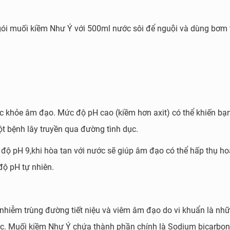
ói muối kiềm Như Ý với 500ml nước sôi để nguội và dùng bơm t
ức khỏe âm đạo. Mức độ pH cao (kiềm hơn axit) có thể khiến bạn
 bệnh lây truyền qua đường tình dục.
độ pH 9,khi hòa tan với nước sẽ
giúp âm đạo có thể hấp thụ hoạ
độ pH tự nhiên.
hiễm trùng đường tiết niệu và viêm âm đạo do vi khuẩn là nh
ục.
Muối kiềm Như Ý chứa thành phần chính là Sodium bicarbo