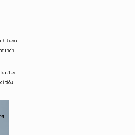
ính kiềm
t triển
trợ điều
đi tiểu