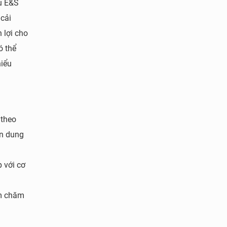
u E&S
cải
 lợi cho
ó thể
hiểu
 theo
ơn dung
 với cơ
a
ẩm chăm