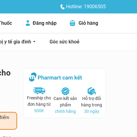
Hotline: 19006505
Thuốc
Đăng nhập
Giỏ hàng
bị y tế gia đình
Góc sức khoẻ
cho
Freeship cho
Cam kết sản
Hỗ trợ đổi
đơn hàng từ
phẩm
hàng trong
300K
chính hãng
30 ngày
điểm