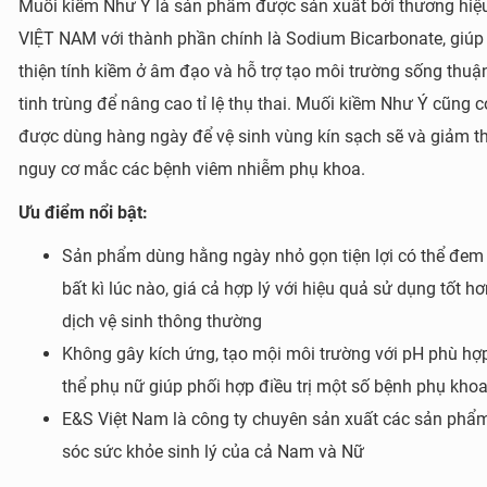
Muối kiềm Như Ý là sản phẩm được sản xuất bởi thương hiệ
VIỆT NAM với thành phần chính là Sodium Bicarbonate, giúp 
thiện tính kiềm ở âm đạo và hỗ trợ tạo môi trường sống thuận
tinh trùng để nâng cao tỉ lệ thụ thai. Muối kiềm Như Ý cũng c
được dùng hàng ngày để vệ sinh vùng kín sạch sẽ và giảm t
nguy cơ mắc các bệnh viêm nhiễm phụ khoa.
Ưu điểm nổi
bật:
Sản phẩm dùng hằng ngày nhỏ gọn tiện lợi có thể đem
bất kì lúc nào, giá cả hợp lý với hiệu quả sử dụng tốt h
dịch vệ sinh thông thường
Không gây kích ứng, tạo mội môi trường với pH phù hợp
thể phụ nữ giúp phối hợp điều trị một số bệnh phụ kho
E&S Việt Nam là công ty chuyên sản xuất các sản ph
sóc sức khỏe sinh lý của cả Nam và Nữ