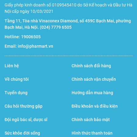
nhưng vẫn duy trì độ ẩm khiến tôi thoải mái tự tin, chất
Giấy phép kinh doanh số 0109545410 do Sở Kế hoạch và Đầu tư Hà
lượng cuộc sống cũng tốt hơn rất nhiều.
Nội cấp ngày 10/03/2021
Tầng 11, Tòa nhà Vinaconex Diamond, số 459C Bạch Mai, phường
Câu hỏi thường gặp khi sử dụng
Bạch Mai, Hà Nội.
(024) 7779 6505
Dung dịch vệ sinh Ziaja Intimate có sử dụng hằng
Hotline:
19006505
ngày được không?
Email:
info@pharmart.vn
Chị em nên sử dụng dung dịch vệ sinh phụ nữ 1 lần/ ngày.
Liên hệ
Chính sách đổi hàng
Chú ý không nên dùng quá 2 lần/ ngày kể cả lúc có kinh
nguyệt. Việc lạm dụng dung dịch vệ sinh phụ nữ có thể làm
Về chúng tôi
Chính sách vận chuyển
thay đổi pH khiến ấm đạo trở nên khô rát dễ nhiễm khuẩn.
Tuyển dụng
Hướng dẫn mua hàng
Khi mang bầu sử dụng dung dịch Ziaja Intimate có
Câu hỏi thường gặp
Điều khoản và điều kiện
an toàn không?
Đội ngũ bác sĩ, dược sĩ
Chính sách bảo mật
Với các thành phần thảo dược thiên nhiên, dung dịch Ziaja
Intimate lành tính và an toàn với người sử dụng kể cả với
Sức khỏe đời sống
Hình thức thanh toán