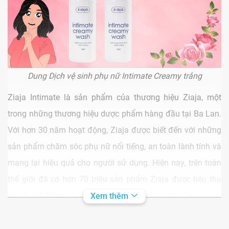
Dung Dịch vệ sinh phụ nữ Intimate Creamy trắng
Ziaja Intimate là sản phẩm của thương hiệu Ziaja, một
trong những thương hiệu dược phẩm hàng đầu tại Ba Lan.
Với hơn 30 năm hoạt động, Ziaja được biết đến với những
sản phẩm chăm sóc phụ nữ nổi tiếng, an toàn lành tính và
mang lại hiệu quả cho người sử dụng. Hiện nay, trên toàn
thế giới đã có hơn 70 triệu sản phẩm Ziaja được tiêu thụ
tại các hệ thống nhà thuốc và các bệnh viện da liễu.
Xem thêm
Ziaja Intimate creamy có tốt không? Công