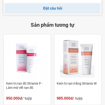
dụng dưỡng ẩm, làm dịu nhẹ các tổn thương trong
Đặt câu hỏi
âm đạo. Ngăn ngừa lão hoá, chống viêm rất hiệu quả
Sản phẩm tương tự
Thành phần thảo dược dịu nhẹ và ngăn ngừa viêm nấm
Kem trị rạn đỏ Strianix P -
Kem trị rạn trắng Strianix W
Ưu điểm vượt trội:
Làm mờ vết rạn đỏ
Không chứa xà phòng, chất bảo quản và không gây
/ tuýp
/ tuýp
950.000đ
985.000đ
kích ứng làn da