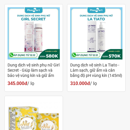
Đã qua thử nghiệm lâm sàng tại viện Da liễu của
trường Đại học Y Gdansk
Đạt tiêu chuẩn khắt khe nhất của Dược - Mỹ phẩm EU
Tăng cường sức đề kháng, bảo vệ vùng kín trước sự
tấn công của vi khuẩn có hại
Duy trì độ ẩm, giảm tình trạng viêm phù nề của các vi
tổn thương.
Dung dịch vệ sinh phụ nữ Girl
Dung dịch vệ sinh La Tiato -
Làm giảm nguy cơ mắc một số bệnh phụ khoa do
Secret - Giúp làm sạch và
Làm sạch, giữ ẩm và cân
bảo vệ vùng kín và giữ ẩm
bằng độ pH vùng kín (145ml)
nấm, virus, vi khuẩn gây ra
(180ml)
/ lọ
/ lọ
345.000đ
310.000đ