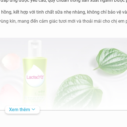
ặt đáp ứng được yêu cầu, quy chuẩn trong sản xuất ngành Dượ
oa hồng, kết hợp với tinh chất sữa nhẹ nhàng, không chỉ bảo vệ v
ùng kín, mang đến cảm giác tươi mới và thoải mái cho chị em 
Xem thêm