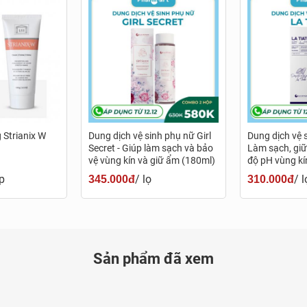
 được bán chính hãng tại Nhà thuốc Pharmart.vn
á, bạn có thể tìm mua trên website hoặc mua trực tiếp tại hệ 
hận được sự tư vấn, hỗ trợ kịp thời về sản phẩm cũng như chín
g Strianix W
Dung dịch vệ sinh phụ nữ Girl
Dung dịch vệ s
Secret - Giúp làm sạch và bảo
Làm sạch, gi
vệ vùng kín và giữ ẩm (180ml)
độ pH vùng kí
p
/ lọ
/ l
345.000đ
310.000đ
Sản phẩm đã xem