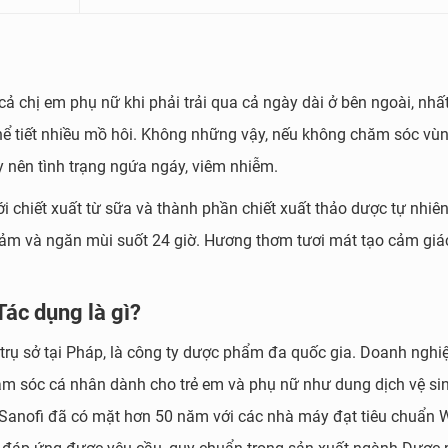
cả chị em phụ nữ khi phải trải qua cả ngày dài ở bên ngoài, nhất
 thể tiết nhiều mồ hôi. Không những vậy, nếu không chăm sóc vùn
y nên tình trạng ngứa ngáy, viêm nhiễm.
 chiết xuất từ sữa và thành phần chiết xuất thảo dược tự nhiên
cảm và ngăn mùi suốt 24 giờ. Hương thơm tươi mát tạo cảm giá
Tác dụng là gì?
trụ sở tại Pháp, là công ty dược phẩm đa quốc gia. Doanh nghi
 sóc cá nhân dành cho trẻ em và phụ nữ như dung dịch vệ sin
m Sanofi đã có mặt hơn 50 năm với các nhà máy đạt tiêu chuẩn 