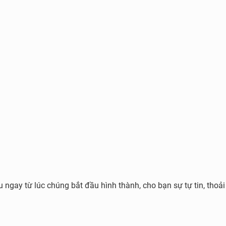
r Fresh 150ml - Làm sạch vùng kín
i thảo dược thiên nhiên có tác dụng trong việc vệ sinh và chăm
hiết xuất lá trầu không giúp làm giảm dịch tiết âm đạo, tiêu diệ
ữa lành vết thương,...
g đến mùi hương thơm mát, dễ chịu, có khả năng ngăn mùi khó
không còn bận tâm mà thoải mái tận hưởng 24 giờ tươi mát.
 ngay từ lúc chúng bắt đầu hình thành, cho bạn sự tự tin, thoả
 hoạt động bề mặt ion âm rất dịu nhẹ với làn da. Nó giúp cải thi
lfate. Thực nghiệm đã chứng minh, da giảm kích ứng rõ rệt khi 