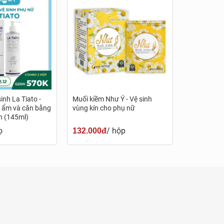
thống
h sách
inh La Tiato -
Muối kiềm Như Ý - Vệ sinh
ữ ẩm và cân bằng
vùng kín cho phụ nữ
n (145ml)
ọ
/ hộp
132.000đ