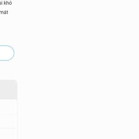
ùi khó
 mát