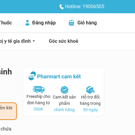
Hotline: 19006505
Thuốc
Đăng nhập
Giỏ hàng
bị y tế gia đình
Góc sức khoẻ
sinh
Freeship cho
Cam kết sản
Hỗ trợ đổi
đơn hàng từ
phẩm
hàng trong
ểm khi
300K
chính hãng
30 ngày
 chứa