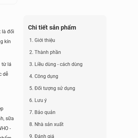
Chi tiết sản phẩm
 là đối
1. Giới thiệu
g kín
2. Thành phần
 từ lá
3. Liều dùng - cách dùng
c dễ
4. Công dụng
5. Đối tượng sử dụng
6. Lưu ý
ệp
7. Bảo quản
h, sữa
8. Nhà sản xuất
WHO -
9. Đánh giá