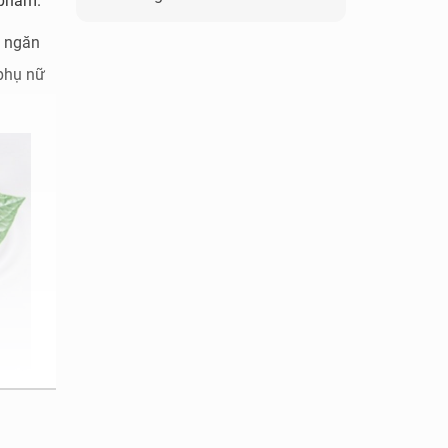
c phẩm.
à ngăn
phụ nữ