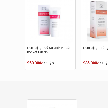
Lactacyd Odor Fresh đang
Để mua sản phẩm chính hãng, chất lượng, đúng gi
nhà thuốc Pharmart.vn.
Liên hệ với chúng tôi qua hotline
1900 6505
để n
Kem trị rạn đỏ Strianix P - Làm
Kem trị rạn trắn
mua hàng tốt nhất.
mờ vết rạn đỏ
/ tuýp
/ tuý
950.000đ
985.000đ