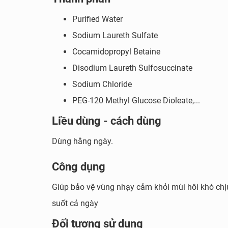
Purified Water
Sodium Laureth Sulfate
Cocamidopropyl Betaine
Disodium Laureth Sulfosuccinate
Lactacyd Odo
Sodium Chloride
Thành phần chính
PEG-120 Methyl Glucose Dioleate,...
Liều dùng - cách dùng
Lá trầu không
vốn được biết đến là một loạ
vùng kín. Với đặc tính chống oxy hóa cao, c
Dùng hằng ngày.
vi khuẩn có hại tại vùng kín, làm sạch và ch
Công dụng
Bên cạnh đó, sự kết hợp giữa
hoa hồng
man
vùng kín suốt cả ngày dài. Chị em phụ nữ 
Giúp bảo vệ vùng nhạy cảm khỏi mùi hôi khó chịu
Disodium Laureth Sulfosuccinate
là 1 chất
suốt cả ngày
năng thích ứng của da với Natri Laureth Su
Đối tượng sử dụng