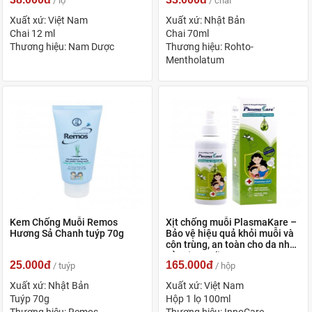
/ lọ
/ chai
Xuất xứ: Việt Nam
Xuất xứ: Nhật Bản
Chai 12 ml
Chai 70ml
Thương hiệu: Nam Dược
Thương hiệu: Rohto-
Mentholatum
Kem Chống Muỗi Remos
Xịt chống muỗi PlasmaKare –
Hương Sả Chanh tuýp 70g
Bảo vệ hiệu quả khỏi muỗi và
côn trùng, an toàn cho da nhạy
cảm (100ml)
25.000đ
165.000đ
/ tuýp
/ hộp
Xuất xứ: Nhật Bản
Xuất xứ: Việt Nam
Tuýp 70g
Hộp 1 lọ 100ml
Thương hiệu: Remos
Thương hiệu: InnoCare