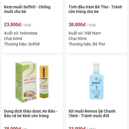
Kem muỗi Soffell - Chống
Tinh dầu tràm Bé Thơ - Tránh
muỗi cho bé
côn trùng cho bé
23.000đ
38.000đ
/ chai
/ chai
Xuất xứ: Indonesia
Xuất xứ: Việt Nam
Chai 60ml
Chai 50ml
Thương hiệu: Soffell
Thương hiệu: Bé Thơ
Dung dịch thảo dược An Bảo -
Xịt muỗi Remos Sả Chanh
Bảo vệ bé khỏi côn trùng
70ml - Tránh muỗi đốt
38.000đ
33.000đ