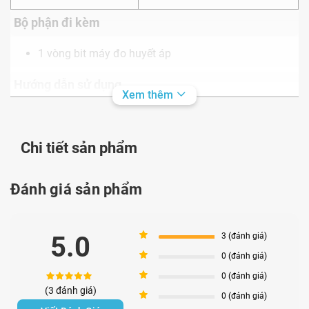
Bộ phận đi kèm
1 vòng bit máy đo huyết áp
Hướng dẫn sử dụng
Xem thêm
Đầu tiên, hãy chắc chắn bạn đã cởi bỏ áo bó ra khỏi
cánh tay. Luồn cánh tay trái qua vòng ống dẫn khí
Chi tiết sản phẩm
sau cho điểm thấp nhất của vòng bít cách khuỷu tay
1 - 2cm.
Đánh giá sản phẩm
Đặt cánh tay lên một mặt phẳng, lòng bàn tay hướng
lên. Điều chỉnh vòng bít để ống dẫn khí chạy dọc
5
5.0
3 (đánh giá)
xung quanh bắp tay.
4
0 (đánh giá)
Kiểm tra khoảng cách giữa vòng bít và cánh tay sao
3
0 (đánh giá)
(3 đánh giá)
cho vừa đủ 1 ngón tay. Cần cố định vị trí vòng bít
2
0 (đánh giá)