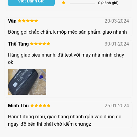
Viết Đánh Giá
trong suốt quá trình đo.
1
0 (đánh giá)
Chế độ bảo hành
Vân
20-03-2024
Vòng bít máy đo huyết áp bắp tay InWrap HEM-FL31 được
Đóng gói chắc chắn, k móp méo sản phẩm, giao nhanh
bảo hành 12 tháng.
Thế Tùng
30-01-2024
Hình thức bảo hành:
Hàng giao siêu nhanh, đã test với máy nhà mình chạy
ok
Đăng ký bảo hành online bằng cách quét mã QR
code hoặc truy cập link
https://www.omronhealthcare-ap.com/vn/warranty
.
Đến trực tiếp nhà thuốc trong hệ thống Pharmart để
được hỗ trợ đăng ký bảo hành.
Minh Thư
25-01-2024
Hangf đúng mẫu, giao hàng nhanh gắn vào dùng dc
Công dụng
ngay, độ bền thì phải chờ kiểm chưngz
Thay thế vòng bít của máy đo huyết áp Omron đang