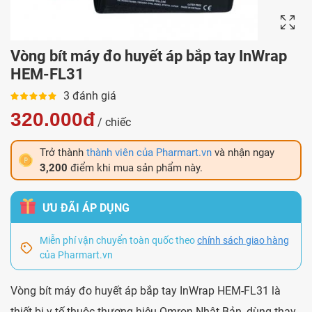
Vòng bít máy đo huyết áp bắp tay InWrap
HEM-FL31
3 đánh giá
320.000đ
/ chiếc
Trở thành
thành viên của Pharmart.vn
và nhận ngay
3,200
điểm khi mua sản phẩm này.
ƯU ĐÃI ÁP DỤNG
Miễn phí vận chuyển toàn quốc theo
chính sách giao hàng
của Pharmart.vn
Vòng bít máy đo huyết áp bắp tay InWrap HEM-FL31 là
thiết bị y tế thuộc thương hiệu Omron Nhật Bản, dùng thay