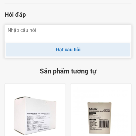
sử dụng khi bị hỏng, rách, không còn chính xác khi
Hỏi đáp
đo.
Lưu ý
Không nên quấn vòng bít quá chặt hay quá lỏng dễ
Đặt câu hỏi
làm sai lệch kết quả đo.
Sản phẩm tương tự
Bảo quản
Không nên gập vòng bít quá mức, tránh hư hỏng.
Vòng bít chỉ được vệ sinh bằng khăn ẩm, tuyệt đối
không giặt, ngâm bằng nước.