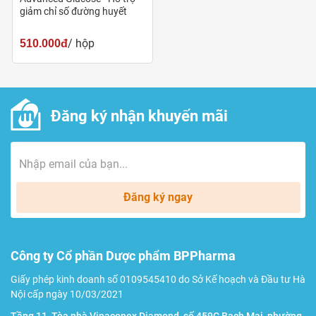
Hỗ trợ tăng cường chuyển hóa glucose, giúp ổn định
giảm chỉ số đường huyết
đường huyết.
/ hộp
510.000đ
Đối tượng sử dụng
Người trưởng thành bị đái tháo đường.
Đăng ký nhận khuyến mãi
Người có chỉ số đường huyết cao.
Lưu ý
Phụ nữ có thai hoặc cho con bú, người đang dùng
Đăng ký ngay
thuốc nên tham khảo ý kiến bác sĩ trước khi sử dụng.
Không sử dụng đối với những người mẫn cảm, dị ứng
Công ty Cổ phần Dược phẩm BPPharma
với bất kỳ thành phần nào của sản phẩm.
Giấy phép kinh doanh số 0109545410 do Sở Kế hoạch và Đầu tư Hà
Thực phẩm này không phải là thuốc, không có tác
Nội cấp ngày 10/03/2021
dụng thay thế thuốc chữa bệnh.