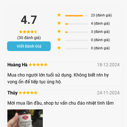
5
4.7
23 (đánh giá)
4
4 (đánh giá)
3
3 (đánh giá)
(30 đánh giá)
2
0 (đánh giá)
Viết Đánh Giá
1
0 (đánh giá)
Hoàng Hà
18-12-2024
Thực phẩm chức năng hỗ trợ điều trị tiểu đường Advanced
Mua cho người lớn tuổi sử dụng. Không biết ntn hy
Glucose
vọng ổn để tiếp tục ủng hộ.
Thành phần của
Advanced Glucose
được chiết xuất từ các
Thủy
24-11-2024
loại thảo mộc tự nhiên như dây thìa canh. Bởi vậy không
Mới mua lần đầu, shop tư vấn chu đáo nhiệt tình lắm
chỉ có công dụng tốt trong việc hỗ trợ điều trị tiểu đường,
sản phẩm Advanced Glucose còn rất an toàn cho người
bệnh.