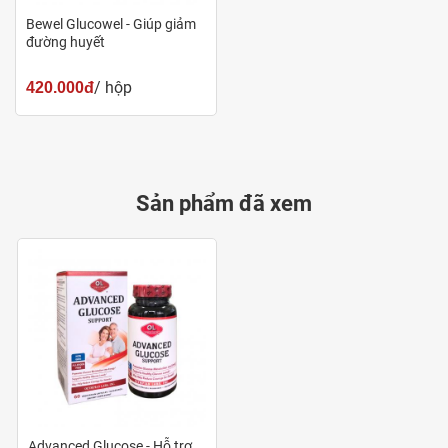
Bewel Glucowel - Giúp giảm
định đường huyết lâu dài.
đường huyết
Benfotiamine
/ hộp
420.000đ
Benfotiamine là dạng vitamin B1 dễ hấp thu giúp bảo
vệ tế bào khỏi tổn thương do glucose cao.
Hỗ trợ giảm nguy cơ biến chứng thần kinh và mạch
Sản phẩm đã xem
máu ở người tiểu đường.
Cải thiện chuyển hóa glucose, hỗ trợ duy trì mức
đường huyết ổn định.
Liều dùng - cách dùng
Uống 2 viên mỗi ngày hoặc theo chỉ dẫn của bác sĩ.
Công dụng
Advanced Glucose - Hỗ trợ