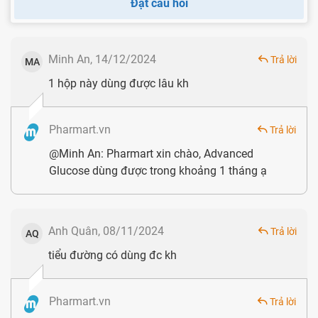
Đặt câu hỏi
Một số lưu ý bạn cần biết khi sử dụng Advanced Glucose:
Sản phẩm Advanced Glucose không phải là
Minh An, 14/12/2024
Trả lời
thuốc và không có tác dụng thay thế thuốc
MA
1 hộp này dùng được lâu kh
chữa bệnh.
Sản phẩm không sử dụng cho phụ nữ có thai
Pharmart.vn
và cho con bú.
Trả lời
Trường hợp người bệnh đang sử dụng thuốc
@Minh An: Pharmart xin chào, Advanced
Glucose dùng được trong khoảng 1 tháng ạ
điều trị khác cần có tư vẫn của dược sĩ hoặc
chuyên gia.
Tránh xa tầm tay trẻ em.
Anh Quân, 08/11/2024
Trả lời
AQ
Sản phẩm Advanced Glucose có nguồn gốc xuất xứ
tiểu đường có dùng đc kh
rõ ràng và uy tín không?
Sản phẩm Advanced Glucose được sản xuất bởi thương
Pharmart.vn
Trả lời