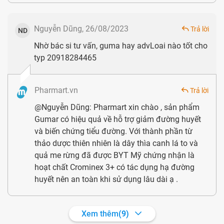
Nguyễn Dũng, 26/08/2023
Trả lời
ND
Nhờ bác si tư vấn, guma hay advLoai nào tốt cho
Sản phẩm Advanced Glucose được đánh giá cao tại Mỹ
typ 20918284465
Giá Advanced Glucose và địa chỉ mua uy tín
Sản phẩm
thực phẩm chức năng
Advanced Glucose được
Pharmart.vn
Trả lời
lưu hành khá nhiều trên thị trường với nhiều kênh bán hàng
@Nguyễn Dũng: Pharmart xin chào , sản phẩm
đa dạng và phong phú. Cũng bởi vậy nên người tiêu dùng
Gumar có hiệu quả về hỗ trợ giảm đường huyết
và biến chứng tiểu đường. Với thành phần từ
rất dễ gặp phải tình trạng mua phải hàng giả, hàng nhái,
thảo dược thiên nhiên là dây thìa canh lá to và
hàng kém chất lượng mà không hay biết.
quả me rừng đã được BYT Mỹ chứng nhận là
hoạt chất Crominex 3+ có tác dụng hạ đường
Để tránh mua phải hàng nhái, bạn có thể tham khảo và
huyết nên an toàn khi sử dụng lâu dài ạ .
mua sản phẩm Advanced Glucose tại
Pharmart.vn
. Tại
đây, bạn được cung cấp đầy đủ giấy tờ chứng minh sản
Xem thêm
(9)
phẩm chính hãng, và sự tư vấn tận tình, chu đáo từ các