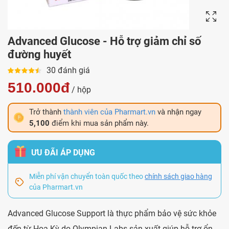
Advanced Glucose - Hỗ trợ giảm chỉ số
đường huyết
30 đánh giá
510.000đ
/ hộp
Trở thành
thành viên của Pharmart.vn
và nhận ngay
5,100
điểm khi mua sản phẩm này.
ƯU ĐÃI ÁP DỤNG
Miễn phí vận chuyển toàn quốc theo
chính sách giao hàng
của Pharmart.vn
Advanced Glucose Support là thực phẩm bảo vệ sức khỏe
đến từ Hoa Kỳ do Olympian Labs sản xuất giúp hỗ trợ ổn