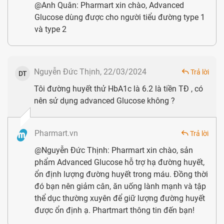
hiệu Olympian Labs. Các sản phẩm hỗ trợ điều trị sức khỏe
@Anh Quân: Pharmart xin chào, Advanced
của thương hiệu này đều đáp ứng được các tiêu chuẩn
Glucose dùng được cho người tiểu đường type 1
và type 2
khắt khe tại Mỹ, đáp ứng tiêu chuẩn FDA ( Cục Quản lý
Thực phẩm và Dược phẩm Hoa Kỳ. Bên cạnh đó, nhà máy
sản xuất của thương hiệu Olympian Labs còn được công
Nguyễn Đức Thịnh, 22/03/2024
Trả lời
DT
nhận đạt chuẩn CGMP (Current Good Manufacturing
Tôi đường huyết thử HbA1c là 6.2 là tiền TĐ , có
Practice). Không những thế, nhà máy của Olympian Labs
nên sử dụng advanced Glucose không ?
còn là một trong 2 tổ chức được chứng nhận thực phẩm
chức năng tại Mỹ bởi NSF International.
Pharmart.vn
Trả lời
@Nguyễn Đức Thịnh: Pharmart xin chào, sản
phẩm Advanced Glucose hỗ trợ hạ đường huyết,
ổn định lượng đường huyết trong máu. Đồng thời
đó bạn nên giảm cân, ăn uống lành mạnh và tập
thể dục thường xuyên để giữ lượng đường huyết
được ổn định ạ. Phartmart thông tin đến bạn!