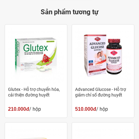
dược sĩ, những chuyên gia sức khỏe nhiều năm kinh
Sản phẩm tương tự
nghiệm. Liên hệ ngay với chúng tôi theo số hotline: 1900
6505.
Thành phần
Thành phần
Hàm lượng
Vitamin B1 (Thiamine HCL)
1 mg
Chiết xuất dây thìa canh (Gymnema)
175 mg
Glutex - Hỗ trợ chuyển hóa,
Advanced Glucose - Hỗ trợ
(25% acid Gymnminic)
cải thiện đường huyết
giảm chỉ số đường huyết
Benfotiamine
75 mg
/ hộp
/ hộp
210.000đ
510.000đ
Phân tích tác dụng