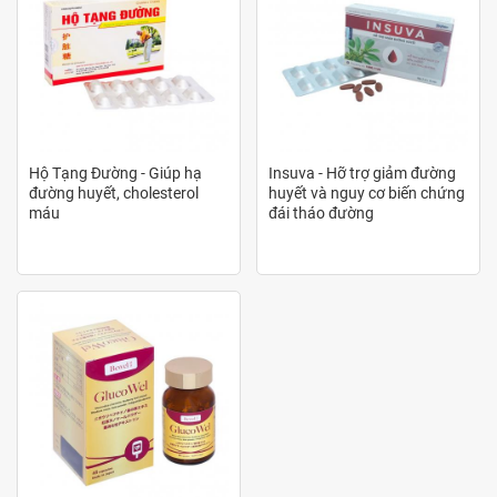
Vitamin B1 (Thiamine HCL)
Thiamine hỗ trợ chuyển hóa carbohydrate thành
năng lượng một cách hiệu quả.
Giúp duy trì chức năng thần kinh ổn định, giảm các
biến chứng thần kinh do tiểu đường.
Hộ Tạng Đường - Giúp hạ
Insuva - Hỡ trợ giảm đường
Cải thiện sức khỏe tổng thể bằng cách hỗ trợ chức
đường huyết, cholesterol
huyết và nguy cơ biến chứng
máu
đái tháo đường
năng tim mạch và trao đổi chất.
Chiết xuất dây thìa canh (Gymnema) (25% acid
Gymnminic)
Giúp làm giảm hấp thu đường từ ruột, hỗ trợ kiểm
soát lượng đường huyết hiệu quả.
Kích thích tuyến tụy sản xuất insulin, hỗ trợ cân bằng
lượng đường trong máu.
Cải thiện chức năng chuyển hóa glucose, giúp ổn