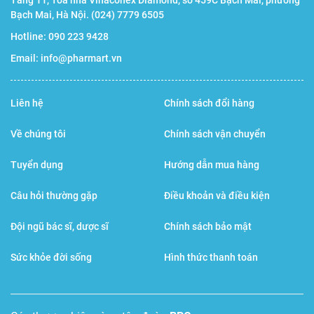
Tầng 11, Tòa nhà Vinaconex Diamond, số 459C Bạch Mai, phường
Đọc kỹ hướng dẫn sử dụng trước khi dùng.
Bạch Mai, Hà Nội.
(024) 7779 6505
Hotline:
090 223 9428
Bảo quản
Email:
info@pharmart.vn
Để nơi khô ráo, thoáng mát. Tránh nhiệt độ cao và ánh
nắng trực tiếp.
Liên hệ
Chính sách đổi hàng
Về chúng tôi
Chính sách vận chuyển
Nhà sản xuất
Tuyển dụng
Hướng dẫn mua hàng
Olympian Labs, Inc.
Câu hỏi thường gặp
Điều khoản và điều kiện
Đội ngũ bác sĩ, dược sĩ
Chính sách bảo mật
Sức khỏe đời sống
Hình thức thanh toán