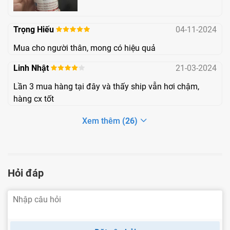
Trọng Hiếu
04-11-2024
Câu hỏi thường gặp trong quá trình sử dụng
Mua cho người thân, mong có hiệu quả
Sản phẩm Advanced Glucose có gây ra tác dụng phụ
Linh Nhật
21-03-2024
khi sử dụng hay không?
Lần 3 mua hàng tại đây và thấy ship vẫn hơi chậm,
Advanced Glucose đã được phân phối trên thị trường nhiều
hàng cx tốt
năm và tính đến nay chưa ghi nhận được bất kỳ trường
Xem thêm
(26)
hợp nào về tác dụng phụ của sản phẩm. Bên cạnh đó, sản
phẩm Advanced Glucose đã được kiểm chứng lâm sàng
không gây ra tác dụng phụ với sức khỏe của người sử
Hỏi đáp
dụng.
Khi sử dụng sản phẩm Advanced Glucose cần lưu ý
những gì?