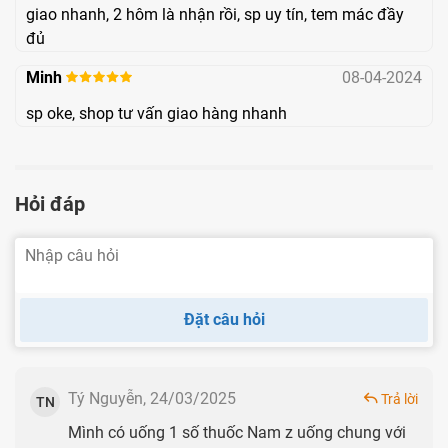
viên trong khoảng thời gian từ 3 trước khi chính thức "thả
giao nhanh, 2 hôm là nhận rồi, sp uy tín, tem mác đầy
đủ
bầu" giúp đảm bảo các dưỡng chất có đủ thời gian thẩm
thấu sâu, giúp các thế hệ tinh trùng mới được sinh ra và
Minh
08-04-2024
lớn lên trong một môi trường bảo vệ tối ưu, sẵn sàng cho
sp oke, shop tư vấn giao hàng nhanh
hành trình thụ thai vững chắc.
Thành phần
Hỏi đáp
Thành phần
Hàm lượng
L-arginine HCl
500mg
Đặt câu hỏi
L-carnitine fumarate
129mg
Acid ascorbic (Vitamin C)
90mg
Tý Nguyễn, 24/03/2025
Trả lời
TN
Mình có uống 1 số thuốc Nam z uống chung với
Selen 2000ppm
75mg