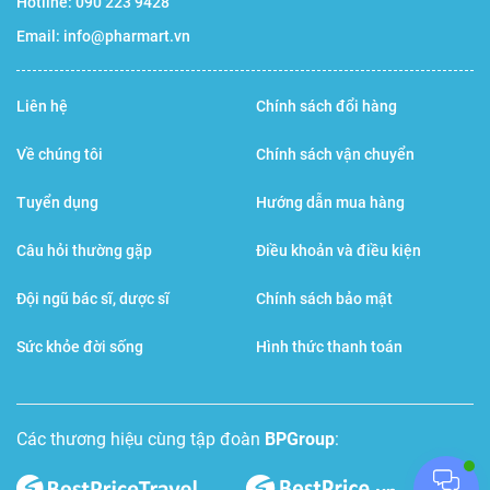
Hotline:
090 223 9428
Công dụng chi tiết:
Email:
info@pharmart.vn
Lycopene & Vitamin E
: Là các chất chống oxy
hóa tan trong lipid, chúng liên kết vào lớp màng
Liên hệ
Chính sách đổi hàng
tế bào tinh trùng nhằm ngăn chặn quá trình
Về chúng tôi
Chính sách vận chuyển
lipid peroxy hóa (hiện tượng màng tế bào bị phá
Tuyển dụng
Hướng dẫn mua hàng
hủy và biến dạng), qua đó giữ cho hình thái tinh
trùng bình thường và giảm tỷ lệ dị dạng.
Câu hỏi thường gặp
Điều khoản và điều kiện
N-acetyl-L-cysteine & Glutathione
: N-acetyl-L-
Đội ngũ bác sĩ, dược sĩ
Chính sách bảo mật
cysteine là tiền chất tham gia vào quá trình
Sức khỏe đời sống
Hình thức thanh toán
tổng hợp Glutathione nội sinh. Tổ hợp này trung
hòa các gốc tự do hòa tan, cải thiện môi trường
tinh dịch.
Các thương hiệu cùng tập đoàn
BPGroup
:
Selenium & Vitamin C
: Vitamin C làm giảm gốc