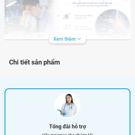
Xem thêm
Chi tiết sản phẩm
Nam giới dưới 35 tuổi có thể đối mặt với tình trạng stress
oxy hóa trong tinh dịch
2. Những dưỡng chất cần thiết cho nam giới
chuẩn bị có con
Để chủ động bảo vệ chất lượng tinh trùng trước các tác
Tổng đài hỗ trợ
nhân gây hại từ lối sống, cơ thể nam giới trong giai đoạn