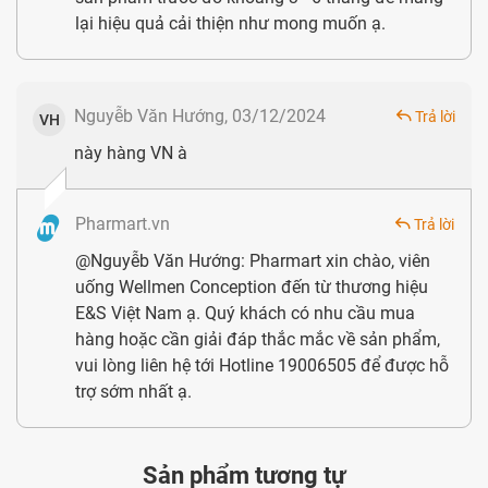
lại hiệu quả cải thiện như mong muốn ạ.
Thiamine mononitrate
6.17mg
(hay Vitamin B1)
Nguyễb Văn Hướng, 03/12/2024
Trả lời
VH
Niacin (hay Vitamin B3)
5mg
này hàng VN à
Glutathione
2.5mg
Pharmart.vn
Trả lời
Retinyl acetate (hay
@Nguyễb Văn Hướng: Pharmart xin chào, viên
894.5mcg
Vitamin A)
uống Wellmen Conception đến từ thương hiệu
E&S Việt Nam ạ. Quý khách có nhu cầu mua
Cyanocobalamin 10% (hay
hàng hoặc cần giải đáp thắc mắc về sản phẩm,
750mcg
vui lòng liên hệ tới Hotline 19006505 để được hỗ
Vitamin B12)
trợ sớm nhất ạ.
Acid folic (hay Vitamin B9)
400
Sản phẩm tương tự
Cholecalciferol (hay