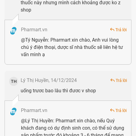
thuốc này nhưng mình cách khoảng được ko z
shop
Kẽm sulfat
62mg
Lycopen 10%
50mg
Pharmart.vn
Trả lời
@Tý Nguyễn: Pharmart xin chào, Anh vui lòng
N-acetyl-L-cysteine
50mg
chú ý điện thoại, dược sĩ nhà thuốc sẽ liên hệ tư
vấn mình ạ
Alpha tocopherol acetate
20mg
50% (hay Vitamin E)
Lý Thị Huyền, 14/12/2024
Sắt (III) polymaltose
18.18mg
Trả lời
TH
uống trươc bao lâu thì đươc v shop
Coenzyme Q10
10mg
Magie gluconat
9.375mg
Pharmart.vn
Trả lời
@Lý Thị Huyền: Pharmart xin chào, nếu Quý
Riboflavin natri phosphat
khách đang có dự định sinh con, có thể sử dụng
6.35mg
(hay Vitamin B2)
sản phẩm trước đó khoảng 3 - 6 tháng để mang