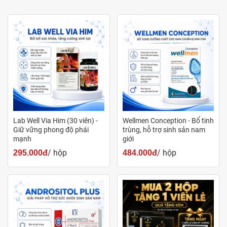
60IU
Vitamin D3)
Phân tích chi tiết:
1. Nhóm lưu thông máu: L-Arginine HCl
Cơ chế sinh học: L-Arginine sau khi vào cơ thể sẽ
chuyển hóa thành Nitric Oxide (NO) nhờ hoạt động
của enzyme. Nitric Oxide làm giãn các cơ trơn xung
Lab Well Via Him (30 viên) -
Wellmen Conception - Bổ tinh
quanh thành mạch, giúp đường kính lòng mạch mở
Giữ vững phong độ phái
trùng, hỗ trợ sinh sản nam
rộng.
mạnh
giới
/ hộp
/ hộp
295.000đ
484.000đ
Công dụng chi tiết:
Tăng cường nuôi dưỡng cơ quan sinh sản: Việc
giãn mạch giúp dòng máu mang oxy và các
dưỡng chất lưu thông tới vùng chậu và tinh