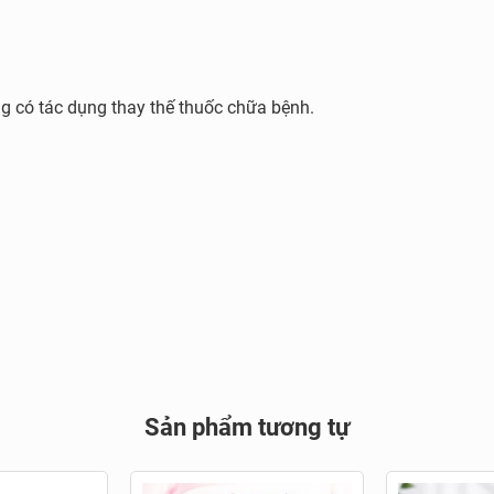
g có tác dụng thay thế thuốc chữa bệnh.
rt.vn để đảm bảo mua hàng chính hãng
iều kiện tốt trước khi mang thai để mẹ và con khỏe ngày càng n
u, đảm bảo chất lượng, uy tín, an tâm là rất cần thiết.
Sản phẩm tương tự
giàu kinh nghiệm, luôn nỗ lực cung cấp thông tin chu đáo, tận 
óc sức khỏe hàng đầu Việt Nam, cùng các chương trình hậu m