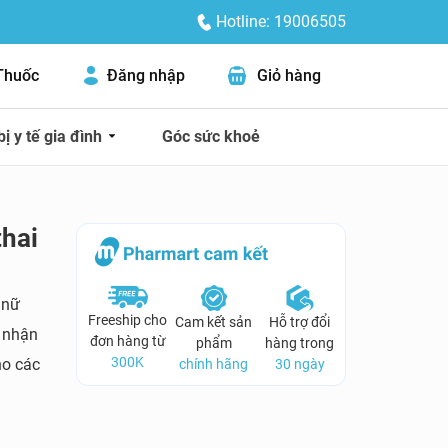
Hotline: 19006505
Thuốc
Đăng nhập
Giỏ hàng
bị y tế gia đình
Góc sức khoẻ
thai
 nữ
Freeship cho
Cam kết sản
Hỗ trợ đổi
 nhận
đơn hàng từ
phẩm
hàng trong
300K
ho các
chính hãng
30 ngày