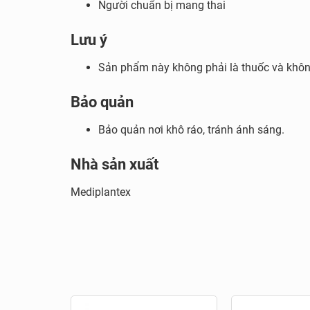
Người chuẩn bị mang thai
Lưu ý
Sản phẩm này không phải là thuốc và khôn
Bảo quản
Bảo quản nơi khô ráo, tránh ánh sáng.
Nhà sản xuất
Mediplantex
Liên hệ Pharma
Xã hội phát triển, nhu cầu sản phẩm hỗ trợ tạo đ
việc chọn địa điểm mua hàng đáp ứng đúng nhu cầ
Pharmart.vn với các chuyên gia tư vấn sức khỏe 
khách hàng, nơi cung cấp các thực phẩm chăm s