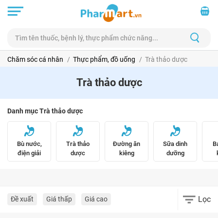
Chăm sóc cá nhân
Thực phẩm, đồ uống
Trà thảo dược
Trà thảo dược
Danh mục Trà thảo dược
Bù nước,
Trà thảo
Đường ăn
Sữa dinh
B
điện giải
dược
kiêng
dưỡng
Lọc
Đề xuất
Giá thấp
Giá cao