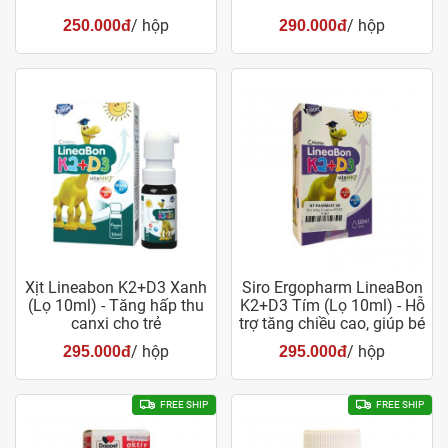
/ hộp
/ hộp
250.000đ
290.000đ
Xịt Lineabon K2+D3 Xanh
Siro Ergopharm LineaBon
(Lọ 10ml) - Tăng hấp thu
K2+D3 Tím (Lọ 10ml) - Hỗ
canxi cho trẻ
trợ tăng chiều cao, giúp bé
khỏe mạnh
/ hộp
/ hộp
295.000đ
295.000đ
FREE SHIP
FREE SHIP