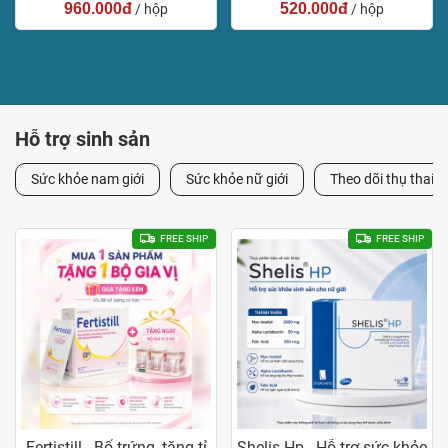
960.000đ
520.000đ
/ hộp
/ hộp
Hỗ trợ sinh sản
Sức khỏe nam giới
Sức khỏe nữ giới
Theo dõi thụ thai
FREE SHIP
FREE SHIP
Fertistill - Bổ trứng, tăng tỉ
Shelis Hp - Hỗ trợ sức khỏe