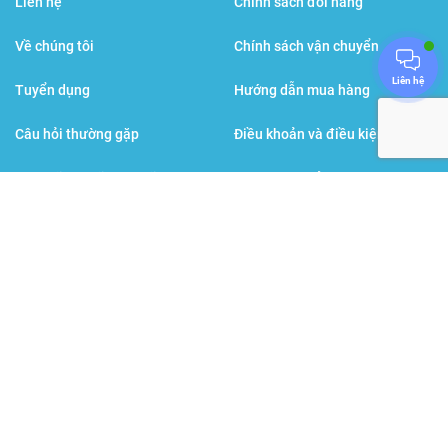
Liên hệ
Chính sách đổi hàng
Về chúng tôi
Chính sách vận chuyển
Liên hệ
Tuyển dụng
Hướng dẫn mua hàng
Câu hỏi thường gặp
Điều khoản và điều kiện
Đội ngũ bác sĩ, dược sĩ
Chính sách bảo mật
Sức khỏe đời sống
Hình thức thanh toán
Các thương hiệu cùng tập đoàn
BPGroup
: