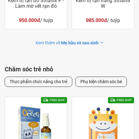
Kem trị rạn đỏ Strianix P -
Kem trị rạn trắng Strianix
Làm mờ vết rạn đỏ
W
/ tuýp
/ tuýp
950.000đ
985.000đ
Xem thêm về
Mẹ bầu và sau sinh
Chăm sóc trẻ nhỏ
Thực phẩm chức năng cho trẻ
Phụ kiện chăm sóc bé
FREE SHIP
FREE SHIP