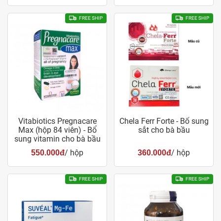
FREE SHIP
FREE SHIP
Vitabiotics Pregnacare
Chela Ferr Forte - Bổ sung
Max (hộp 84 viên) - Bổ
sắt cho bà bầu
sung vitamin cho bà bầu
/ hộp
/ hộp
550.000đ
360.000đ
FREE SHIP
FREE SHIP