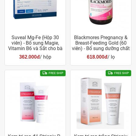
Suveal Mg-Fe (Hộp 30
Blackmores Pregnancy &
viên) - Bổ sung Magie,
Breast-Feeding Gold (60
Vitamin B6 và Sắt cho bà
viên) - Bổ sung dưỡng chất
bầu
cho bà bầu
/ hộp
/ lọ
362.000đ
618.000đ
FREE SHIP
FREE SHIP