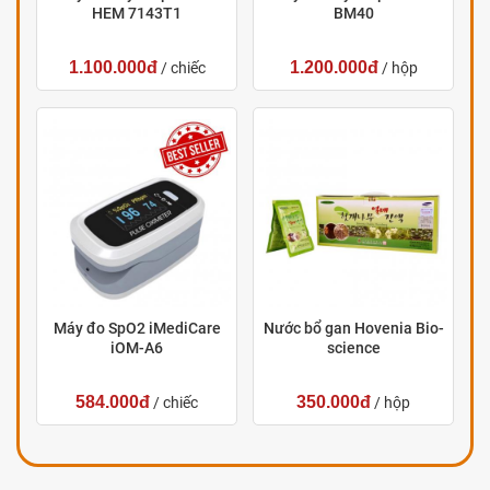
HEM 7143T1
BM40
1.100.000đ
1.200.000đ
/ chiếc
/ hộp
Máy đo SpO2 iMediCare
Nước bổ gan Hovenia Bio-
iOM-A6
science
584.000đ
350.000đ
/ chiếc
/ hộp