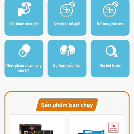
Sức khỏe nam giới
Sức khỏe nữ giới
Bổ sung cho mẹ
Thực phẩm chức năng
Bổ thận, tiết niệu
Nội tiết tố nữ
cho trẻ
Sản phẩm bán chạy