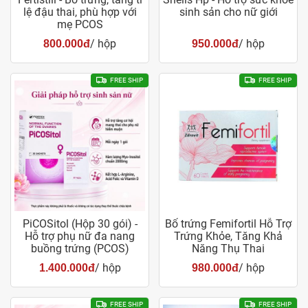
lệ đậu thai, phù hợp với
sinh sản cho nữ giới
mẹ PCOS
/ hộp
/ hộp
800.000đ
950.000đ
FREE SHIP
FREE SHIP
PiCOSitol (Hộp 30 gói) -
Bổ trứng Femifortil Hỗ Trợ
Hỗ trợ phụ nữ đa nang
Trứng Khỏe, Tăng Khả
buồng trứng (PCOS)
Năng Thụ Thai
/ hộp
/ hộp
1.400.000đ
980.000đ
FREE SHIP
FREE SHIP