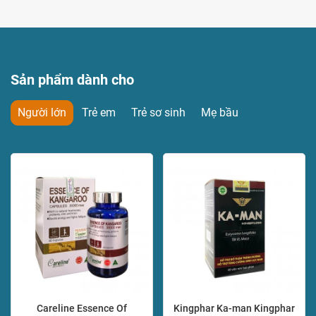
Sản phẩm dành cho
Người lớn
Trẻ em
Trẻ sơ sinh
Mẹ bầu
Careline Essence Of
Kingphar Ka-man Kingphar