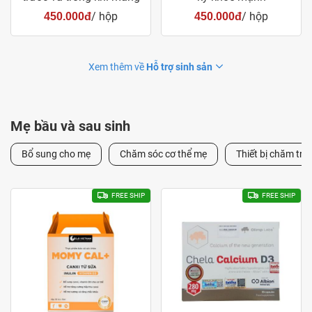
thai
/ hộp
/ hộp
450.000đ
450.000đ
Xem thêm về
Hỗ trợ sinh sản
Mẹ bầu và sau sinh
Bổ sung cho mẹ
Chăm sóc cơ thể mẹ
Thiết bị chăm trẻ 
FREE SHIP
FREE SHIP