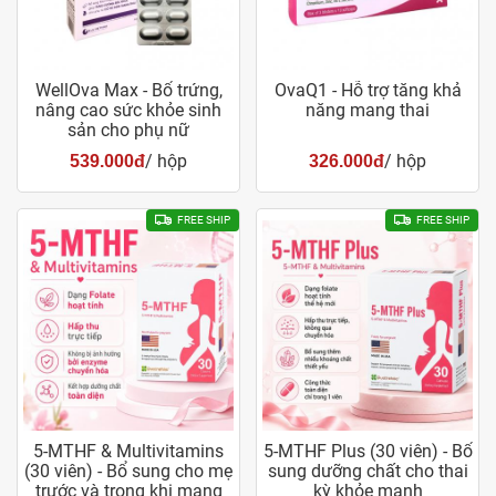
WellOva Max - Bổ trứng,
OvaQ1 - Hỗ trợ tăng khả
nâng cao sức khỏe sinh
năng mang thai
sản cho phụ nữ
/ hộp
/ hộp
539.000đ
326.000đ
FREE SHIP
FREE SHIP
5-MTHF & Multivitamins
5-MTHF Plus (30 viên) - Bổ
(30 viên) - Bổ sung cho mẹ
sung dưỡng chất cho thai
trước và trong khi mang
kỳ khỏe mạnh