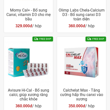
Momy Cal+ - Bổ sung
Olimp Labs Chela-Calcium
Canxi, vitamin D3 cho mẹ
D3 - Bổ sung canxi D3
bầu
toàn diện
/ hộp
/ hộp
329.000đ
360.000đ
FREE SHIP
FREE SHIP
Avisure Hi-Cal - Bổ sung
Calchelat Max - Tăng
calci, giúp xương răng
cường hấp thu canxi vào
chắc khỏe
xương
/ hộp
/ hộp
360.000đ
350.000đ