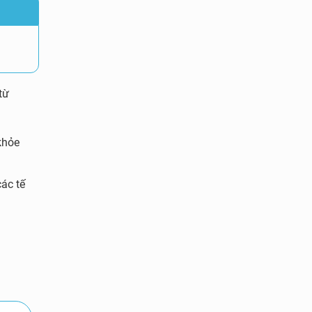
từ
khỏe
ác tế