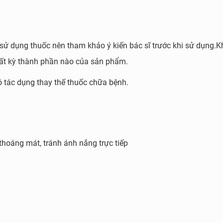
ợ bổ não và duy trì sức khỏe tim mạch
 hàng ngày giúp cải thiện các tình trạng bệnh như:
ử dụng thuốc nên tham khảo ý kiến bác sĩ trước khi sử dụng.
K
ống oxy hóa mạnh, CoQ10 giúp làm giảm các gốc tự do hình t
bất kỳ thành phần nào của sản phẩm.
của các tế bào.
 tác dụng thay thế thuốc chữa bệnh.
ợc tìm thấy tập trung tự nhiên trong cơ tim, là một trong nhữ
c khỏe tim mạch. Việc bổ sung Blackmores CoQ10 150mg giúp duy 
phòng ngừa và giảm các nguy cơ mắc các bệnh về tim.
ừa quá trình oxy hóa của cholesterol “xấu”, giúp duy trì mỡ m
 thoáng mát, tránh ánh nắng trực tiếp
h mạch máu.
có thể giúp tăng sản xuất năng lượng trong tế bào da, thúc đ
 giữ vẻ thanh xuân lâu dài.
10 cũng cho thấy khả năng của chúng đối với các bệnh về rối
ung cấp CoQ10 có thể cải thiện nồng độ insulin, từ đó giúp điều