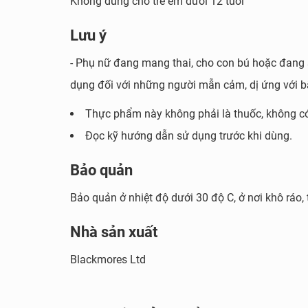
Không dùng cho trẻ em dưới 12 tuổi
Sản phẩm hỗ tr
Lưu ý
Vì vậy, sử dụng CoQ10 150mg Blackmores đều đặn
- Phụ nữ đang mang thai, cho con bú hoặc đang s
Chống oxy hóa:
Hoạt động như một chất ch
dụng đối với những người mẫn cảm, dị ứng với 
trong cơ thể, duy trì hoạt động khỏe mạnh 
Thực phẩm này không phải là thuốc, không có
Duy trì sức khỏe tim mạch:
Coenzyme Q10 đư
Đọc kỹ hướng dẫn sử dụng trước khi dùng.
đóng vai trò thiết yếu giúp tăng cường sứ
tim khỏe mạnh, tăng dẫn máu đến cơ tim, 
Bảo quản
Duy trì mức cholesterol:
CoQ10 giúp ngăn ng
Bảo quản ở nhiệt độ dưới 30 độ C, ở nơi khô ráo,
mức bình thường và duy trì sức khỏe thàn
Giữ làn da trẻ trung:
Sử dụng Coenzyme Q10 
Nhà sản xuất
trình bảo vệ chống oxy hóa, nhờ đó giúp da
Blackmores Ltd
Hỗ trợ điều trị bệnh tiểu đường:
Coenzyme Q
chuyển hóa, tiêu biểu là tiểu đường. Việc c