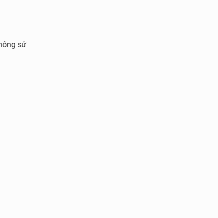
hông sử
hành
ng chất
trì trái
áu ở
ẩy quá
 loạn
 hòa