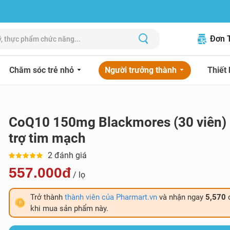
Đơn 
Chăm sóc trẻ nhỏ
Người trưởng thành
Thiết 
CoQ10 150mg Blackmores (30 viên) 
trợ tim mạch
2 đánh giá
557.000đ
/ lọ
Trở thành
thành viên của Pharmart.vn
và nhận ngay
5,570
khi mua sản phẩm này.