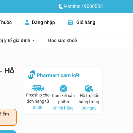
Hotline: 19006505
Thuốc
Đăng nhập
Giỏ hàng
bị y tế gia đình
Góc sức khoẻ
- Hỗ
Freeship cho
Cam kết sản
Hỗ trợ đổi
đơn hàng từ
phẩm
hàng trong
300K
chính hãng
30 ngày
điểm