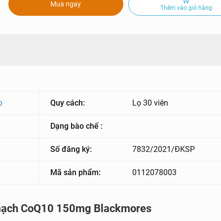
Mua ngay
Thêm vào giỏ hàng
p
Quy cách:
Lọ 30 viên
Dạng bào chế :
Số đăng ký:
7832/2021/ĐKSP
Mã sản phẩm:
0112078003
im mạch CoQ10 150mg Blackmores