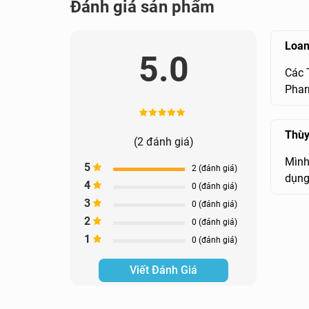
Đánh giá sản phẩm
lượng đường trong máu.
Loa
5.0
Các 
Phar
Thùy
(2 đánh giá)
Mình
5
2 (đánh giá)
dụng
4
0 (đánh giá)
3
0 (đánh giá)
2
0 (đánh giá)
1
0 (đánh giá)
Viết Đánh Giá