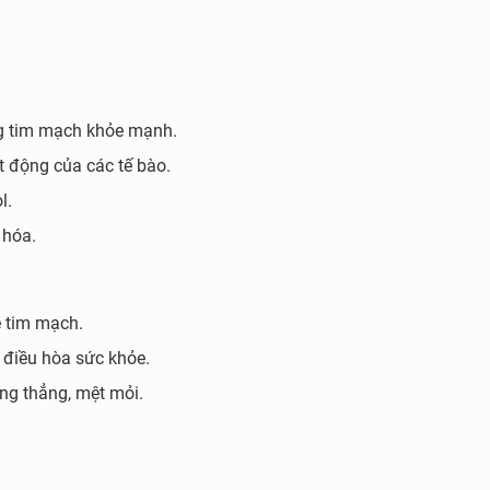
ng tim mạch khỏe mạnh.
t động của các tế bào.
l.
 hóa.
 tim mạch.
 điều hòa sức khỏe.
ng thẳng, mệt mỏi.