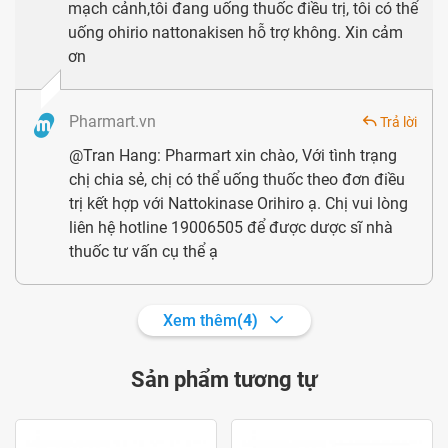
ổn định dần và không có triệu chứng xấu nữa.
mạch cảnh,tôi đang uống thuốc điều trị, tôi có thể
uống ohirio nattonakisen hỗ trợ không. Xin cảm
Giá
Nattokinase Orihiro
và địa chỉ mua uy tín
ơn
Sản phẩm Nattokinase Orihiro đang được lưu hành trên thị
trường với mức giá khoảng 594.000đ/ hộp x 60 viên.
Pharmart.vn
Trả lời
@Tran Hang: Pharmart xin chào, Với tình trạng
chị chia sẻ, chị có thể uống thuốc theo đơn điều
trị kết hợp với Nattokinase Orihiro ạ. Chị vui lòng
liên hệ hotline 19006505 để được dược sĩ nhà
thuốc tư vấn cụ thể ạ
Xem thêm
(4)
Mua Nattokinase Orihiro ở đâu uy tín?
Sản phẩm tương tự
Hiện sản phẩm đang được phân phối và bày bán chính