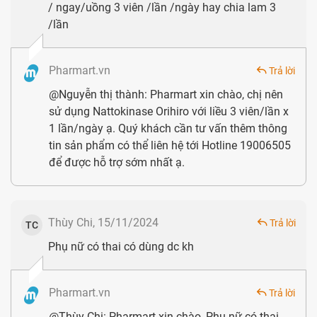
/ ngay/uồng 3 viên /lần /ngày hay chia lam 3
biến, sản phẩm với công dụng nổi bật đó là hỗ trợ, phòng
/lần
ngừa đột quỵ, tai biến mạch máu não.
Pharmart.vn
Trả lời
Nên sử dụng Viên uống hỗ trợ điều trị tai biến
@Nguyễn thị thành: Pharmart xin chào, chị nên
Nattokinase Orihiro như thế nào?
sử dụng Nattokinase Orihiro với liều 3 viên/lần x
Nên sử dụng sản phẩm trước bữa ăn 30 phút hoặc sau
1 lần/ngày ạ. Quý khách cần tư vấn thêm thông
tin sản phẩm có thể liên hệ tới Hotline 19006505
bữa ăn 60 phút, lưu ý không được uống với nước nóng trên
để được hỗ trợ sớm nhất ạ.
40 độ C.
Phản hồi, đánh giá về Nattokinase Orihiro
Thùy Chi, 15/11/2024
Trả lời
TC
Anh Thông (35 tuổi, TP.HCM)
Phụ nữ có thai có dùng dc kh
Tôi thường xuyên phải đi gặp gỡ khách hàng, đối tác nên
không tránh được việc tiệc tùng, ăn nhậu. Do một lần đi về
Pharmart.vn
Trả lời
muộn, tôi đã bị đột quỵ, rất may đã được cấp cứu kịp thời.
@Thùy Chi: Pharmart xin chào, Phụ nữ có thai