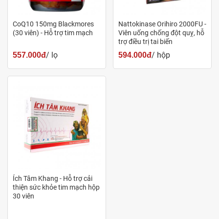
3 viên.
CoQ10 150mg Blackmores
Nattokinase Orihiro 2000FU -
(30 viên) - Hỗ trợ tim mạch
Viên uống chống đột quỵ, hỗ
Liều dùng - cách dùng
trợ điều trị tai biến
/ lọ
/ hộp
557.000đ
594.000đ
Uống 3 viên/ ngày, có thể uống với nước mát hoăc
nước ấm, nên uống nhiều nước.
Với những người lần đầu tiên uống nên uống số
lượng ít hơn.
Hạn chế sử dụng lượng lớn khi đang đói.
Duy trì liều lượng uống như nhau mỗi ngày để đem
lại hiệu quả cao.
Công dụng
Ích Tâm Khang - Hỗ trợ cải
thiện sức khỏe tim mạch hộp
30 viên
Hỗ trợ tan cục máu đông
Giúp giảm nguy cơ tai biến do tắc mạch.