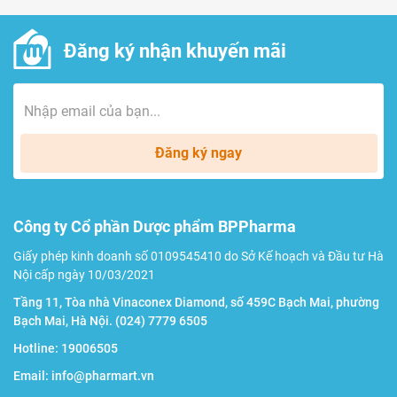
Lưu ý
Đăng ký nhận khuyến mãi
Sản phẩm không phải là thuốc, không có tác dụng
thay thế thuốc chữa bệnh.
Không dùng cho người dưới 18 tuổi, phụ nữ có thai,
Đăng ký ngay
phụ nữ trong thời kỳ kinh nguyệt, người đang bị chảy
máu, người chuẩn bị phẫu thuật, người đang trong
cơn cao huyết áp.
Công ty Cổ phần Dược phẩm BPPharma
Không sử dụng đối với những người mẫn cảm, dị ứng
Giấy phép kinh doanh số 0109545410 do Sở Kế hoạch và Đầu tư Hà
Nội cấp ngày 10/03/2021
với bất kỳ thành phần nào của sản phẩm.
Tầng 11, Tòa nhà Vinaconex Diamond, số 459C Bạch Mai, phường
Đọc kỹ hướng dẫn sử dụng trước khi dùng.
Bạch Mai, Hà Nội.
(024) 7779 6505
Hotline:
19006505
Bảo quản
Email:
info@pharmart.vn
Sử dụng luôn sau khi mở hộp, đóng kín nắp sau khi sử