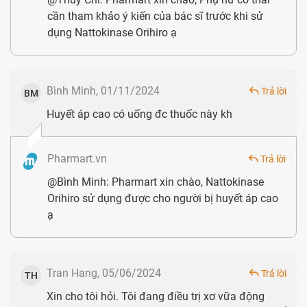
Từ sau tai nạn đó, tôi luôn đặt sức khỏe lên ưu tiên hàng
cần tham khảo ý kiến của bác sĩ trước khi sử
đầu, ngoài ăn uống, nghỉ ngơi điều độ, tôi đã tìm kiếm một
dụng Nattokinase Orihiro ạ
số thực phẩm chức năng hỗ trợ điều trị đột quỵ, hiện tại tôi
tin dùng Nattokinase của Orihiro, sản phẩm rất tốt và giá
Bình Minh, 01/11/2024
Trả lời
BM
cả rất hợp lý.
Huyết áp cao có uống đc thuốc này kh
Chị Lan (40 tuổi, Nha Trang)
Bố tôi đã hơn 70 tuổi, không may năm ngoái bị đột quỵ.
Pharmart.vn
Trả lời
May mắn là qua khỏi cơn nguy kịch. Tôi đã tham khảo ý
@Bình Minh: Pharmart xin chào, Nattokinase
Orihiro sử dụng được cho người bị huyết áp cao
kiến bác sĩ và bắt đầu mua Nattokinase Orihiro cho bố sử
ạ
dụng sau quá trình điều trị. Đột quỵ là căn bệnh đến rất bất
chợt, chủ động phòng ngừa từ những dấu hiệu tiềm ẩn là
cách tốt nhất: hạ mỡ máu, giảm cholesterol xấu, cao huyết
Tran Hang, 05/06/2024
Trả lời
TH
áp,.... Sau một thời gian dùng sản phẩm, sức khỏe bố cũng
Xin cho tôi hỏi. Tôi đang điều trị xơ vữa động