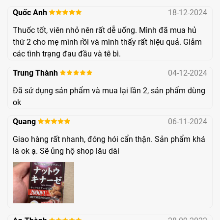
biến chứng đột quỵ, tai biến, đặc biệt ở người lớn tuổi,
Quốc Anh
18-12-2024
người lười vận động thể dục thể thao, người có thói quen
Thuốc tốt, viên nhỏ nên rất dễ uống. Mình đã mua hủ
ăn uống không lành mạnh, người thiếu máu hoặc máu lưu
thứ 2 cho mẹ mình rồi và mình thấy rất hiệu quả. Giảm
các tình trạng đau đầu và tê bì.
thông kém.
Trung Thành
04-12-2024
Đã sử dụng sản phẩm và mua lại lần 2, sản phẩm dùng
ok
Quang
06-11-2024
Giao hàng rất nhanh, đóng hói cẩn thận. Sản phẩm khá
là ok ạ. Sẽ ủng hộ shop lâu dài
Nattokinase giúp hỗ trợ điều trị đột quỵ
Đối với người đã trải qua tai biến và đang trong giai đoạn