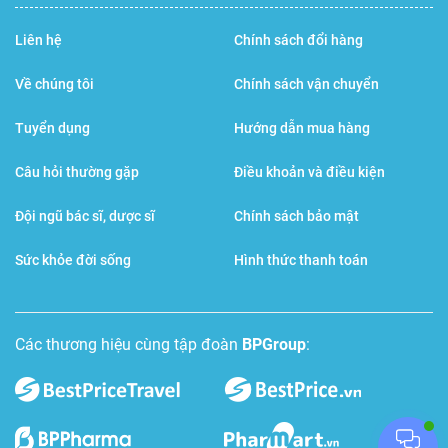
dụng xong, bảo quản nơi khô ráo, thoáng mát.
Liên hệ
Chính sách đổi hàng
Nhà sản xuất
Về chúng tôi
Chính sách vận chuyển
Tuyển dụng
Hướng dẫn mua hàng
Sunsho Pharmaceticar co.,Ltd yodabashi Factory
Câu hỏi thường gặp
Điều khoản và điều kiện
Đội ngũ bác sĩ, dược sĩ
Chính sách bảo mật
Sức khỏe đời sống
Hình thức thanh toán
Các thương hiệu cùng tập đoàn
BPGroup
: