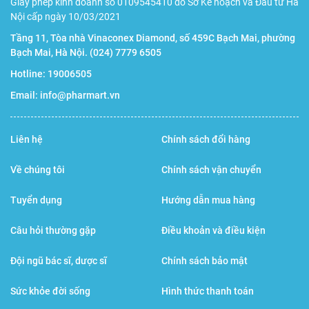
Giấy phép kinh doanh số 0109545410 do Sở Kế hoạch và Đầu tư Hà
Nội cấp ngày 10/03/2021
Bộ nhớ lưu trữ lên đến
100 kết quả đo gần nhất với
đầy đủ
Tầng 11, Tòa nhà Vinaconex Diamond, số 459C Bạch Mai, phường
theo thời gian, chỉ số đo giúp người dùng dễ dàng theo dõi
Bạch Mai, Hà Nội.
(024) 7779 6505
và quản lý sức khỏe một cách tốt nhất. Ngoài ra, máy còn
Hotline:
19006505
s
ử dụng đồng thời được cho 2 người dùng
(với dữ liệu
Email:
info@pharmart.vn
người dùng 1 và người dùng 2) được lưu trữ riêng và
không gây lẫn lộn kết quả đo.
Liên hệ
Chính sách đổi hàng
Cảnh báo tăng huyết áp buổi sáng:
Về chúng tôi
Chính sách vận chuyển
Ở người bình thường, chỉ số huyết áp ban ngày sẽ cao hơn
Tuyển dụng
Hướng dẫn mua hàng
ban đêm và có xu hướng tăng cao vào buổi sáng trong
Câu hỏi thường gặp
Điều khoản và điều kiện
khoảng 6 - 10 giờ. Sự tăng cao bất thường các chỉ số trong
Đội ngũ bác sĩ, dược sĩ
Chính sách bảo mật
khoảng thời gian này thể dẫn tới tăng huyết áp buổi sáng,
từ đó làm tăng nguy cơ đau tim và đột quỵ.
Sức khỏe đời sống
Hình thức thanh toán