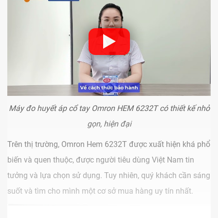
Máy đo huyết áp cổ tay Omron HEM 6232T có thiết kế nhỏ
gọn, hiện đại
Trên thị trường, Omron Hem 6232T được xuất hiện khá phổ
biến và quen thuộc, được người tiêu dùng Việt Nam tin
tưởng và lựa chọn sử dụng. Tuy nhiên, quý khách cần sáng
suốt và tìm cho mình một cơ sở mua hàng uy tín nhất.