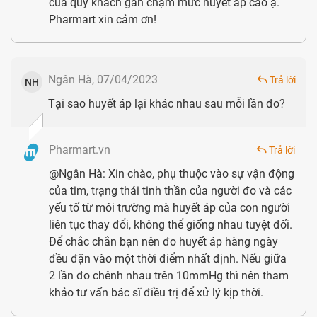
của quý khách gần chạm mức huyết áp cao ạ.
Pharmart xin cảm ơn!
Sách hướng dẫn đi kèm bằng Tiếng Việt
Hướng dẫn sử dụng
Ngân Hà, 07/04/2023
Trả lời
NH
Tham khảo hướng dẫn sử dụng Máy đo huyết áp cổ tay
Tại sao huyết áp lại khác nhau sau mỗi lần đo?
Omron Hem 6232T tại video dưới đây.
Pharmart.vn
Trả lời
@Ngân Hà: Xin chào, phụ thuộc vào sự vận động
của tim, trạng thái tinh thần của người đo và các
yếu tố từ môi trường mà huyết áp của con người
liên tục thay đổi, không thể giống nhau tuyệt đối.
Để chắc chắn bạn nên đo huyết áp hàng ngày
đều đặn vào một thời điểm nhất định. Nếu giữa
2 lần đo chênh nhau trên 10mmHg thì nên tham
khảo tư vấn bác sĩ điều trị để xử lý kịp thời.
Hướng dẫn đọc kết quả đo huyết áp