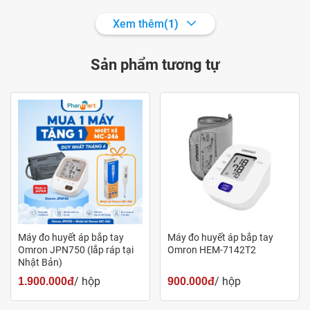
Xem thêm
(1)
Tổ chức Y tế thế giới (WHO) và Hiệp hội Cao huyết áp Thế
Giới (ISH) đưa ra sự phân loại huyết áp dưới đây
Sản phẩm tương tự
HUYẾT ÁP TÂM
HUYẾT ÁP TÂM
PHÂN LOẠI
TRƯƠNG
THU (mmHg)
(mmHg)
Huyết áp bình
100-140
60-90
thường
Huyết áp cao
Máy đo huyết áp bắp tay
Máy đo huyết áp bắp tay
140-160
90-100
Omron JPN750 (lắp ráp tại
Omron HEM-7142T2
nhẹ
Nhật Bản)
/ hộp
/ hộp
1.900.000đ
900.000đ
Huyết áp cao
160-180
100-110