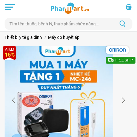
Thiết bị y tế gia đình
Máy đo huyết áp
GIẢM
16%
FREE SHIP