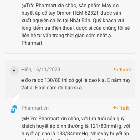
@Trà: Pharmart xin chào, sản phẩm Máy đo
huyết áp cổ tay Omron HEM 6232T được sản
xuất nguyên chiếc tại Nhật Bản. Quý khách vui
lòng kiểm tra điện thoại, dược sĩ của chúng tôi sẽ
liên hệ tư vấn trong thời gian sớm nhất ạ.
Pharmart
Sau mỗi lần sử dụng, nên bảo quản máy trong hộp đựng đi
kèm
Hiền, 16/11/2023
Trả lời
H
e đo ra dc 130/80 thì có gọi là cao k ạ. E năm nay
25t ạ. E xin cảm ơn bác sĩ ạ
Pharmart.vn
Trả lời
@Hiền: Pharmart xin chào, với lứa tuổi của quý
khách huyết áp bình thường là 121/80mmHg, với
huyết áp cao là 133/84mmHg. Như vậy huyết áp