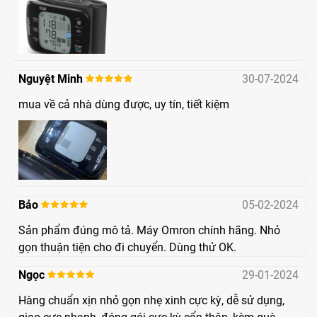
Khối lượng
Khoảng 90 gam (không bao gồm pin)
máy
Nguyệt Minh
30-07-2024
Kích thước
91.0 x 63.4 x 13.4 (mm)
mua về cả nhà dùng được, uy tín, tiết kiệm
máy
Chu vi vòng
13,5 - 21,5 cm
bít
100 kết quả đo cho/người x 2
Bảo
05-02-2024
Bộ nhớ lưu trữ
người/máy
Sản phẩm đúng mô tả. Máy Omron chính hãng. Nhỏ
gọn thuận tiện cho đi chuyển. Dùng thử OK.
Nguồn điện
2 pin Alkaline AAA 1,5V
Ngọc
29-01-2024
Hàng chuẩn xịn nhỏ gọn nhẹ xinh cực kỳ, dễ sử dụng,