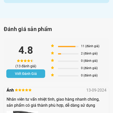
hàng nhanh nhất.
Đánh giá sản phẩm
5
4.8
11 (đánh giá)
4
2 (đánh giá)
3
0 (đánh giá)
(13 đánh giá)
2
0 (đánh giá)
Viết Đánh Giá
1
0 (đánh giá)
Mua ngay máy đo huyết áp cổ tay Omron Hem 6232T
chính hãng tại Pharmart.vn
Ánh
13-09-2024
Thông số kĩ thuật
Nhân viên tư vấn nhiệt tình, giao hàng nhanh chóng,
sản phẩm có giá thành phù hợp, dễ dàng sử dụng
Thông số
Giá trị