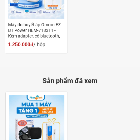
báo hình "trái tim" sáng màu xanh báo hiệu người dùng đã
đặt tay tại vị trí
Máy đo huyết áp Omron EZ
BT Power HEM-7183T1 -
Kèm adapter, có bluetooth,
thay thế cho 7143T1
/ hộp
1.250.000đ
Các chỉ dẫn đặt tay đúng vị trí khi đo huyết áp
Sản phẩm đã xem
Công nghệ IntelliSense độc quyền:
Công nghệ này cho phép vòng bít tự động bơm hơi, tiến
hành đo và xả khí sau khi đã đạt tới mức áp suất đo phù
hợp. Người dùng không cần điều chỉnh mức bơm hơi mà
vẫn đem lại kết quả đo chính xác và sự thoải mái khi đo.
Kết nối với phần mềm Omron Connect qua