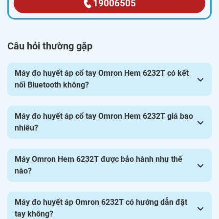
19006505
Câu hỏi thường gặp
Giấy chứng nhận đại lý của Pharmart
Máy đo huyết áp cổ tay Omron Hem 6232T có kết
nối Bluetooth không?
Hệ thống nhà thuốc Pharmart.vn
- địa chỉ cung cấp thiết bị
y tế chính hãng hàng đầu tại Việt Nam.
Máy đo huyết áp
Máy đo huyết áp cổ tay Omron Hem 6232T giá bao
Omron Hem 6232T có sẵn và được phân phối chính hãng
nhiêu?
bởi Pharmart.vn. Sản phẩm có tem kiểm định chất lượng
chính hãng, công khai đầy đủ các điều khoản chính sách
Máy Omron Hem 6232T được bảo hành như thế
mua hàng và đổi trả minh bạch để khách hàng nắm rõ
nào?
thông tin.
Máy đo huyết áp Omron 6232T có hướng dẫn đặt
Mọi thông tin thắc mắc về sản phẩm, quý khách vui lòng
tay không?
liên hệ tới hotline
1900 6505
để được tư vấn và hỗ trợ mua