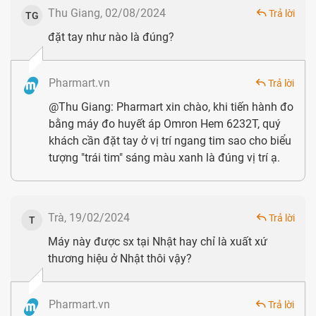
Sách hướng dẫn sử dụng
Thu Giang, 02/08/2024
Trả lời
TG
đặt tay như nào là đúng?
Pharmart.vn
Trả lời
@Thu Giang: Pharmart xin chào, khi tiến hành đo
bằng máy đo huyết áp Omron Hem 6232T, quý
khách cần đặt tay ở vị trí ngang tim sao cho biểu
tượng "trái tim" sáng màu xanh là đúng vị trí ạ.
Máy đo huyết áp Omron Hem 6232T với thiết kế màn hình
Trà, 19/02/2024
Trả lời
T
sắc nét
Máy này được sx tại Nhật hay chỉ là xuất xứ
thương hiệu ở Nhật thôi vậy?
Pharmart.vn
Trả lời