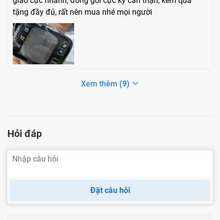
giao cực nhanh, đóng gói cực kỳ cẩn thận, kèm quà
tặng đầy đủ, rất nên mua nhé mọi người
Xem thêm
(9)
Chú thích cảnh báo đặc biệt của Máy đo huyết áp cổ tay
Hỏi đáp
Omron Hem 6232T
Bộ phận đi kèm
01 Máy đo huyết áp Omron Hem 6232T
Đặt câu hỏi
01 Hộp đựng
02 pin alkaline “AAA” 1.5V