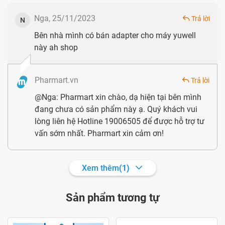
Nga, 25/11/2023
Trả lời
N
Các bộ phận đi kèm của máy đo huyết áp Yuwell YE670D
Bên nhà mình có bán adapter cho máy yuwell
này ah shop
Hướng dẫn sử dụng
Dưới đây là video hướng dẫn sử dụng:
Pharmart.vn
Trả lời
@Nga: Pharmart xin chào, dạ hiện tại bên mình
đang chưa có sản phẩm này ạ. Quý khách vui
lòng liên hệ Hotline 19006505 để được hỗ trợ tư
vấn sớm nhất. Pharmart xin cảm ơn!
Xem thêm
(1)
Sản phẩm tương tự
Hướng dẫn chi tiết: