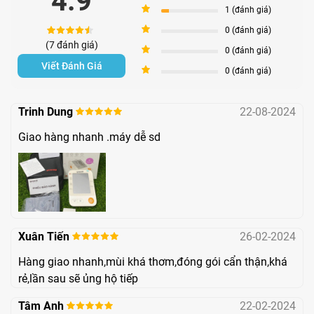
4.9
4
1 (đánh giá)
Pharmart.vn
3
0 (đánh giá)
(7 đánh giá)
2
Quý khách vui lòng liên hệ số
hotline 1900 6505
để được
0 (đánh giá)
Viết Đánh Giá
1
0 (đánh giá)
tư vấn chi tiết và hỗ trợ mua hàng sớm nhất.
Thông số kĩ thuật
Trinh Dung
22-08-2024
Thông số
Giá trị
Giao hàng nhanh .máy dễ sd
Trọng lượng
330 gam
máy
Kích thước máy
127 x 93 x 74 (cm)
Xuân Tiến
26-02-2024
Chu vi vòng bít
18-36 cm
Hàng giao nhanh,mùi khá thơm,đóng gói cẩn thận,khá
rẻ,lần sau sẽ ủng hộ tiếp
Bộ nhớ
60 kết quả đo
Tâm Anh
22-02-2024