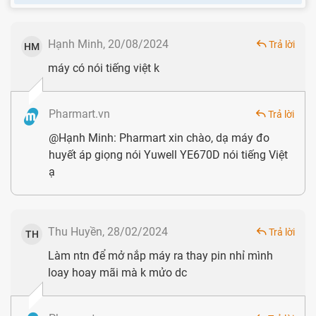
Hướng dẫn sử dụng Tiếng Việt
Hạnh Minh, 20/08/2024
Trả lời
HM
máy có nói tiếng việt k
Pharmart.vn
Trả lời
@Hạnh Minh: Pharmart xin chào, dạ máy đo
huyết áp giọng nói Yuwell YE670D nói tiếng Việt
ạ
Thân máy đo huyết áp Yuwell YE670D với màn hình hiển
Thu Huyền, 28/02/2024
Trả lời
TH
thị sắc nét
Làm ntn để mở nắp máy ra thay pin nhỉ mình
loay hoay mãi mà k mửo dc