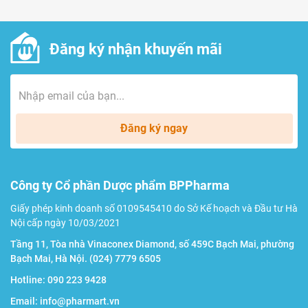
100-140
60-90
bình thường
Đăng ký nhận khuyến mãi
Huyết áp cao
140-160
90-100
nhẹ
Huyết áp cao
Đăng ký ngay
160-180
100-110
tương đối
Huyết áp
Công ty Cổ phần Dược phẩm BPPharma
>180
>110
nghiêm trọng
Giấy phép kinh doanh số 0109545410 do Sở Kế hoạch và Đầu tư Hà
Nội cấp ngày 10/03/2021
Tầng 11, Tòa nhà Vinaconex Diamond, số 459C Bạch Mai, phường
Bạch Mai, Hà Nội.
(024) 7779 6505
Lời khuyên:
Hotline:
090 223 9428
Đọc kỹ hướng dẫn sử dụng:
Trước khi sử dụng, hãy
Email:
info@pharmart.vn