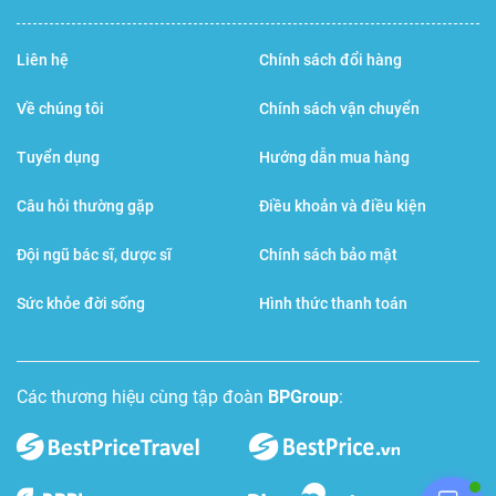
đọc kỹ hướng dẫn sử dụng đi kèm với máy để nắm rõ
các thông số kỹ thuật và các lưu ý quan trọng.
Liên hệ
Chính sách đổi hàng
Kiểm tra pin:
Thường xuyên kiểm tra và thay pin khi
Về chúng tôi
Chính sách vận chuyển
cần thiết để đảm bảo máy hoạt động ổn định.
Vệ sinh máy:
Lau sạch máy bằng khăn mềm, khô
Tuyển dụng
Hướng dẫn mua hàng
sau khi sử dụng.
Câu hỏi thường gặp
Điều khoản và điều kiện
Bảo dưỡng:
Định kỳ mang máy đi bảo dưỡng theo
Đội ngũ bác sĩ, dược sĩ
Chính sách bảo mật
khuyến cáo của nhà sản xuất.
Thông tin bổ sung:
Sức khỏe đời sống
Hình thức thanh toán
Huyết áp tâm thu:
Là áp lực máu khi tim co bóp.
Huyết áp tâm trương:
Là áp lực máu khi tim giãn nở.
Các thương hiệu cùng tập đoàn
BPGroup
:
Nhịp tim:
Là số lần tim đập trong một phút.
Ưu điểm nổi bật