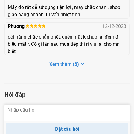
Tuổi thọ pin
Khoảng 300 lần đo
Máy đo rất dễ sử dụng tiện lợi , máy chắc chắn , shop
giao hàng nhanh, tư vấn nhiệt tình
Huyết áp tâm thu: 60-230 mmHg
Phương
12-12-2023
Phạm vi đo
Huyết áp tâm trương: 40-130 mmHg
gói hàng chắc chắn phết, quên mất k chụp lại đem đi
biếu mất r. Có gì lần sau mua tiếp thì rì viu lại cho mn
Nhịp mạch
40 - 200 lần/phút
biết
Xem thêm
(3)
Bộ phận đi kèm
1 Máy đo huyết áp Yuwell YE670D
Hỏi đáp
1 Vòng bít (kích thước 22 - 32 cm)
4 Pin AA
1 Dây cáp USB (Bộ Adapter)
1 Túi vải đựng máy
Đặt câu hỏi
Phiếu bảo hành