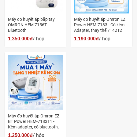
hiệu quả.
2. Cách quấn đai:
Máy đo huyết áp bắp tay
Máy đo huyết áp Omron EZ
OMRON HEM 7156T
Power HEM-7183 - Có kèm
Quấn đai quanh cánh tay trên, vị trí khoảng 2-3cm
Bluetooth
Adapter, thay thế 7142T2
/ hộp
/ hộp
1.350.000đ
1.190.000đ
trên khớp khuỷu tay.
Đảm bảo ống tiếp khí nằm ở mặt trong cánh tay.
Ngồi thẳng, đặt cánh tay lên mặt bàn, lòng bàn tay
hướng lên trên.
Kiểm tra lại để đảm bảo ống hơi không bị xoắn.
3. Đo huyết áp:
Nhấn nút "Nguồn" để khởi động máy.
Máy sẽ tự động bơm hơi vào đai.
Máy đo huyết áp Omron EZ
BT Power HEM-7183T1 -
Khi quá trình bơm hơi kết thúc, biểu tượng hình trái
Kèm adapter, có bluetooth,
thay thế cho 7143T1
tim sẽ nhấp nháy.
/ hộp
1.250.000đ