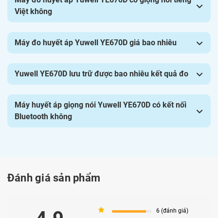
Pharmart.vn
tự hào với đội ngũ Dược sĩ chuyên môn cao,
Việt không
chuyên cung cấp các dòng sản phẩm thiết bị y tế chất
lượng hàng đầu, chính hãng từ nhà cung cấp, có đầy đủ
Máy đo huyết áp Yuwell YE670D giá bao nhiêu
thông tin và bảo hành sản phẩm. Do vậy, quý khách có thể
tin tưởng mua Máy đo huyết áp Yuwell YE670D tại Hệ
Yuwell YE670D lưu trữ được bao nhiêu kết quả đo
thống Nhà thuốc Pharmart.
Máy huyết áp giọng nói Yuwell YE670D có kết nối
Bluetooth không
Đánh giá sản phẩm
5
6 (đánh giá)
Mua ngay máy đo huyết áp Yuwell YE670D chính hãng tại