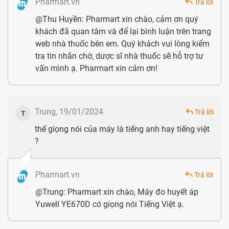
Pharmart.vn
Trả lời
@Thu Huyền: Pharmart xin chào, cảm ơn quý
khách đã quan tâm và để lại bình luận trên trang
web nhà thuốc bên em. Quý khách vui lòng kiểm
tra tin nhắn chờ, dược sĩ nhà thuốc sẽ hỗ trợ tư
vấn mình ạ. Pharmart xin cảm ơn!
Vòng bít máy đo huyết áp Yuwell YE670D phù hợp với
người có chu vi bắp tay từ 22cm
Trung, 19/01/2024
Trả lời
T
thế giọng nói của máy là tiếng anh hay tiếng việt
?
Pharmart.vn
Trả lời
@Trung: Pharmart xin chào, Máy đo huyết áp
Yuwell YE670D có giọng nói Tiếng Việt ạ.