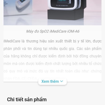
Máy đo SpO2 iMediCare iOM-A6
iMediCare là thương hiệu sản xuất
thiết bị y tế
lớn, được
phân phối và tin dùng tại nhiều quốc gia. Các sản phẩm
của hãng không chỉ được kiểm định bởi hội đồng chuyên
môn mà còn được kiểm định chất lượng bởi nhiều tổ chức
có quy mô và mức độ uy tín nhất toàn cầu như: chứng
nhận FDA, CE, CFDA,...
Xem thêm
Thành phần đi kèm trong sản phẩm
Chi tiết sản phẩm