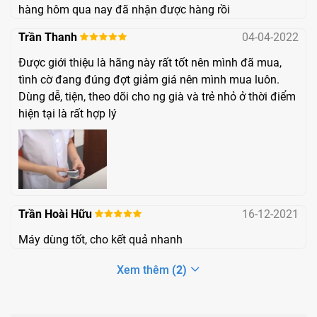
Phạm vi đo nhịp tim: 30 bpm ~ 250 bpm
hàng hôm qua nay đã nhận được hàng rồi
Hiển thị kết quả đo: thị biểu đồ dạng cột và hiển thị
Trần Thanh
04-04-2022
dạng sóng
Được giới thiệu là hãng này rất tốt nên mình đã mua,
Yêu cầu về nguồn điện: 2 viên pin kiềm 1,5V AAA
tình cờ đang đúng đợt giảm giá nên mình mua luôn.
Độ chính xác của phép đo:
Dùng dễ, tiện, theo dõi cho ng già và trẻ nhỏ ở thời điểm
hiện tại là rất hợp lý
SpO2: ±2% trong khoảng 70% ~ 100%
Nhịp tim: ±2 bpm
Trần Hoài Hữu
16-12-2021
Máy dùng tốt, cho kết quả nhanh
Xem thêm
(2)