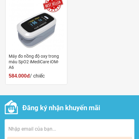
- Trong khi máy đo không di chuyển tay.
- Kết quả sẽ hiện lên trên màn hình sau vào giây.
Máy đo nồng độ oxy trong
máu SpO2 iMediCare iOM-
A6
/ chiếc
584.000đ
Hướng dẫn sử dụng máy đo SpO2 iMediCare iOM-A6
Đăng ký nhận khuyến mãi
Hướng dẫn đánh giá kết quả nồng độ bão hòa oxy trong
máu SpO2 (%)