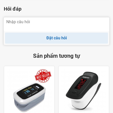
Hỏi đáp
Ảnh thật máy đo SpO2 Imedicare
Đặt câu hỏi
Ưu điểm vượt trội của
iMediCare iOM-A6
Máy đo nồng độ oxy trong máu và nhịp tim iMedicare iOM-
Sản phẩm tương tự
A6 sở hữu nhiều tính năng và ưu điểm vượt trội:
Tích hợp công nghệ dạng sóng thể tích đồ, tần số
xung nhịp để đo sự bão hòa oxy (SpO2) trong mạch
máu và nhịp tim nhằm hạn chế những điều bất chắc
xảy ra đối với những người có tiền sử thiếu oxy trong
máu.
Sử dụng cho mọi đối tượng kể cả trẻ em và người lớn