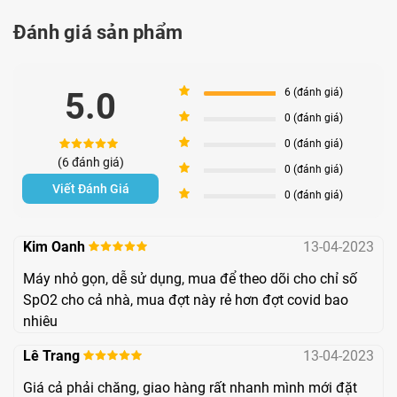
Đánh giá sản phẩm
5
5.0
6 (đánh giá)
4
0 (đánh giá)
3
0 (đánh giá)
(6 đánh giá)
2
0 (đánh giá)
Viết Đánh Giá
1
0 (đánh giá)
Bộ sản phẩm máy đo nồng độ oxy bão hòa SpO2
iMediCare iOM-A6
Kim Oanh
13-04-2023
Máy nhỏ gọn, dễ sử dụng, mua để theo dõi cho chỉ số
SpO2 cho cả nhà, mua đợt này rẻ hơn đợt covid bao
Thông số kỹ thuật iMedicare iOM-A6
nhiêu
Màn hình hiển thị: Màn hình OLED
Lê Trang
13-04-2023
Phạm vi đo SpO2: 0% ~ 100%
Giá cả phải chăng, giao hàng rất nhanh mình mới đặt