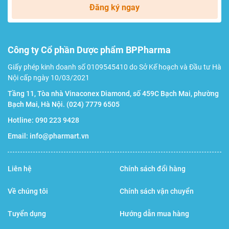
Đăng ký ngay
Nồng độ bão hòa oxy trong máu SpO2 (%)
99 – 94
B
Công ty Cổ phần Dược phẩm BPPharma
N
Giấy phép kinh doanh số 0109545410 do Sở Kế hoạch và Đầu tư Hà
94 – 90
N
Nội cấp ngày 10/03/2021
Tầng 11, Tòa nhà Vinaconex Diamond, số 459C Bạch Mai, phường
N
Bạch Mai, Hà Nội.
(024) 7779 6505
< 90
C
Hotline:
090 223 9428
Email:
info@pharmart.vn
Bảng đánh giá kết quả đo nồng độ bão hòa oxy trong máu
SpO2 (%)
Liên hệ
Chính sách đổi hàng
Chú ý:
Bảng đánh giá kết quả đo này không áp dụng cho
Về chúng tôi
Chính sách vận chuyển
những người có tiền sử bệnh (hen suyễn, suy tim, bệnh về
đường hô hấp) hoặc trong khi đang ở độ cao 1500 mét.
Tuyển dụng
Hướng dẫn mua hàng
Nếu bạn có tiền sử mắc bệnh nêu trên thì nên tham khảo ý