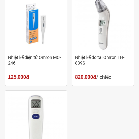
giữa độ C và độ F, số hiển thị điện tử rõ ràng, dễ nhìn.
Nhiệt kế điện tử Omron MC-
Nhiệt kế đo tai Omron TH-
246
839S
/ chiếc
125.000đ
820.000đ
Nhiệt kế điện tử MC-246 không thấm nước
Nhiệt kế điện tử MC-246
có thiết kế khá đặc biệt, hoàn toàn
kín và không thấm nước, mang lại sự an toàn khi sử dụng.
Pin có thể sử dụng trong 2 năm, giúp bạn không cần thay