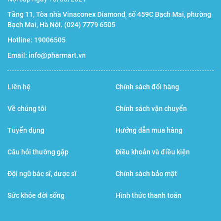
- Không dùng xăng, dầu hỏa để lau nhiệt kế. Không ngâm
Tầng 11, Tòa nhà Vinaconex Diamond, số 459C Bạch Mai, phường
đầu cảm biến lâu trong cồn hoặc nước nóng (50°C hoặc
Bạch Mai, Hà Nội.
(024) 7779 6505
hơn).
Hotline:
19006505
Email:
info@pharmart.vn
- Cất nhiệt kế trong vỏ đựng.
Liên hệ
Chính sách đổi hàng
Về chúng tôi
Chính sách vận chuyển
Tuyển dụng
Hướng dẫn mua hàng
Câu hỏi thường gặp
Điều khoản và điều kiện
Đội ngũ bác sĩ, dược sĩ
Chính sách bảo mật
Sức khỏe đời sống
Hình thức thanh toán
Cần bảo quản nhiệt kế điện tử MC-246 đúng cách sau khi
sử dụng