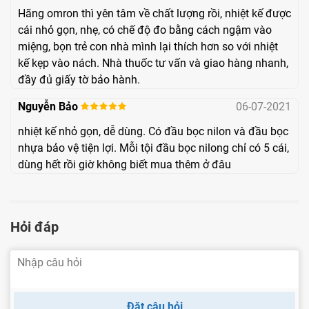
Hãng omron thì yên tâm về chất lượng rồi, nhiệt kế được
- Trọng lượng: Khoảng 11g (đã có lắp pin)
cái nhỏ gọn, nhẹ, có chế độ đo bằng cách ngậm vào
miệng, bọn trẻ con nhà mình lại thích hơn so với nhiệt
- Kích thước: 19,4 x 132,5 x 10 mm (rộng x dài x dày)
kế kẹp vào nách. Nhà thuốc tư vấn và giao hàng nhanh,
Bộ phận đi kèm nhiệt kế điện tử MC-246
đầy đủ giấy tờ bảo hành.
Nguyễn Bảo
06-07-2021
- Pin dùng thử (LR41).
nhiệt kế nhỏ gọn, dễ dùng. Có đầu bọc nilon và đầu bọc
- Vỏ đựng.
nhựa bảo vệ tiện lợi. Mỗi tội đầu bọc nilong chỉ có 5 cái,
dùng hết rồi giờ không biết mua thêm ở đâu
- 5 vỏ bọc đầu đo
nhiệt kế
.
- Bản hướng dẫn sử dụng.
Nhiệt kế điện tử MC-246 có tốt không? Ưu
Hỏi đáp
điểm vượt trội của máy
Nhiệt kế điện tử MC-246 có chất lượng tốt, sở hữu nhiều
tính năng ưu việt với thiết kế nhỏ gọn. Không chỉ đo được ở
Đặt câu hỏi