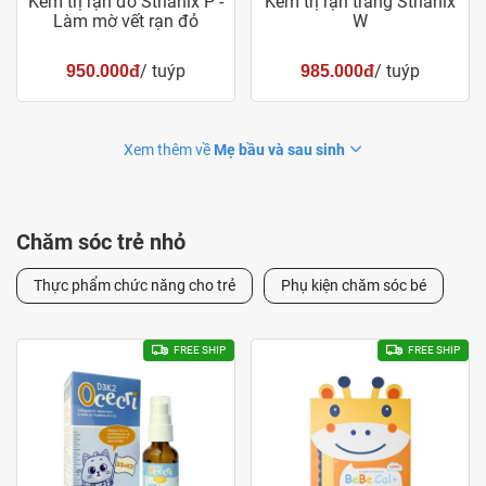
Kem trị rạn đỏ Strianix P -
Kem trị rạn trắng Strianix
Làm mờ vết rạn đỏ
W
/ tuýp
/ tuýp
950.000đ
985.000đ
Xem thêm về
Mẹ bầu và sau sinh
Chăm sóc trẻ nhỏ
Thực phẩm chức năng cho trẻ
Phụ kiện chăm sóc bé
FREE SHIP
FREE SHIP