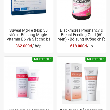
Suveal Mg-Fe (Hộp 30
Blackmores Pregnancy &
viên) - Bổ sung Magie,
Breast-Feeding Gold (60
Vitamin B6 và Sắt cho bà
viên) - Bổ sung dưỡng chất
bầu
cho bà bầu
/ hộp
/ lọ
362.000đ
618.000đ
FREE SHIP
FREE SHIP