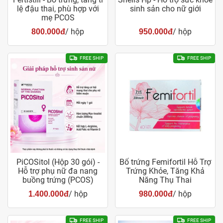
lệ đậu thai, phù hợp với
sinh sản cho nữ giới
mẹ PCOS
/ hộp
/ hộp
800.000đ
950.000đ
FREE SHIP
FREE SHIP
PiCOSitol (Hộp 30 gói) -
Bổ trứng Femifortil Hỗ Trợ
Hỗ trợ phụ nữ đa nang
Trứng Khỏe, Tăng Khả
buồng trứng (PCOS)
Năng Thụ Thai
/ hộp
/ hộp
1.400.000đ
980.000đ
FREE SHIP
FREE SHIP