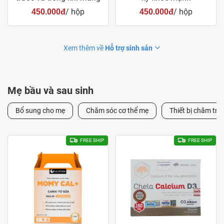
thai
/ hộp
/ hộp
450.000đ
450.000đ
Xem thêm về
Hỗ trợ sinh sản
Mẹ bầu và sau sinh
Bổ sung cho mẹ
Chăm sóc cơ thể mẹ
Thiết bị chăm trẻ 
FREE SHIP
FREE SHIP