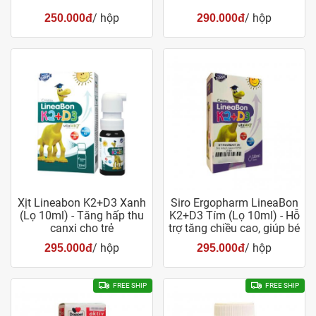
/ hộp
/ hộp
250.000đ
290.000đ
Xịt Lineabon K2+D3 Xanh
Siro Ergopharm LineaBon
(Lọ 10ml) - Tăng hấp thu
K2+D3 Tím (Lọ 10ml) - Hỗ
canxi cho trẻ
trợ tăng chiều cao, giúp bé
khỏe mạnh
/ hộp
/ hộp
295.000đ
295.000đ
FREE SHIP
FREE SHIP