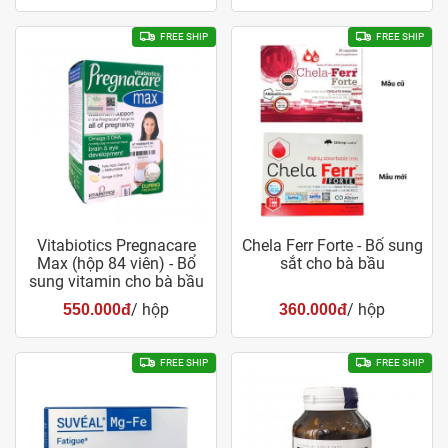
FREE SHIP
FREE SHIP
Vitabiotics Pregnacare
Chela Ferr Forte - Bổ sung
Max (hộp 84 viên) - Bổ
sắt cho bà bầu
sung vitamin cho bà bầu
/ hộp
/ hộp
550.000đ
360.000đ
FREE SHIP
FREE SHIP