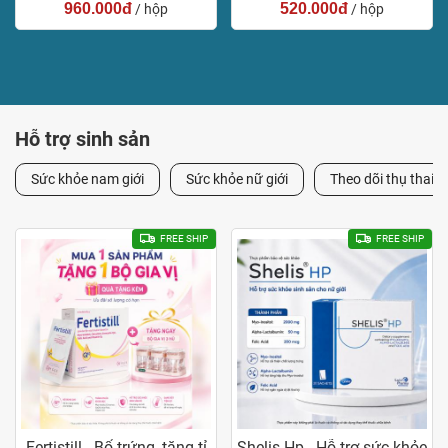
960.000đ
520.000đ
/ hộp
/ hộp
Hỗ trợ sinh sản
Sức khỏe nam giới
Sức khỏe nữ giới
Theo dõi thụ thai
FREE SHIP
FREE SHIP
Fertistill - Bổ trứng, tăng tỉ
Shelis Hp - Hỗ trợ sức khỏe