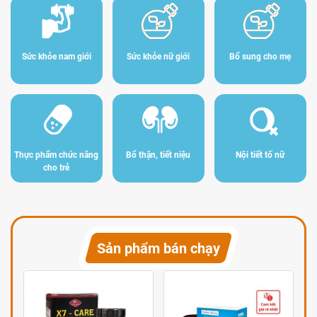
Sức khỏe nam giới
Sức khỏe nữ giới
Bổ sung cho mẹ
Thực phẩm chức năng
Bổ thận, tiết niệu
Nội tiết tố nữ
cho trẻ
Sản phẩm bán chạy