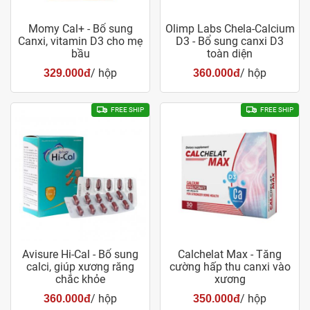
Momy Cal+ - Bổ sung
Olimp Labs Chela-Calcium
Canxi, vitamin D3 cho mẹ
D3 - Bổ sung canxi D3
bầu
toàn diện
/ hộp
/ hộp
329.000đ
360.000đ
FREE SHIP
FREE SHIP
Avisure Hi-Cal - Bổ sung
Calchelat Max - Tăng
calci, giúp xương răng
cường hấp thu canxi vào
chắc khỏe
xương
/ hộp
/ hộp
360.000đ
350.000đ