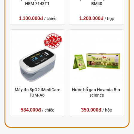
HEM 7143T1
BM40
1.100.000đ
1.200.000đ
/ chiếc
/ hộp
Máy đo SpO2 iMediCare
Nước bổ gan Hovenia Bio-
iOM-A6
science
584.000đ
350.000đ
/ chiếc
/ hộp