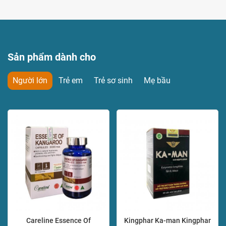
Sản phẩm dành cho
Người lớn
Trẻ em
Trẻ sơ sinh
Mẹ bầu
Careline Essence Of
Kingphar Ka-man Kingphar