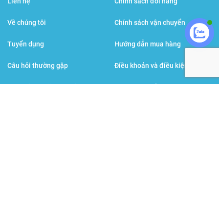
Liên hệ
Chính sách đổi hàng
Về chúng tôi
Chính sách vận chuyển
Tuyển dụng
Hướng dẫn mua hàng
Câu hỏi thường gặp
Điều khoản và điều kiện
Đội ngũ bác sĩ, dược sĩ
Chính sách bảo mật
Sức khỏe đời sống
Hình thức thanh toán
Các thương hiệu cùng tập đoàn
BPGroup
: