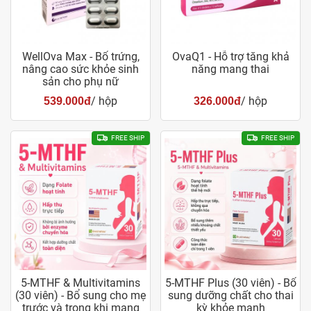
WellOva Max - Bổ trứng,
OvaQ1 - Hỗ trợ tăng khả
nâng cao sức khỏe sinh
năng mang thai
sản cho phụ nữ
/ hộp
/ hộp
539.000đ
326.000đ
FREE SHIP
FREE SHIP
5-MTHF & Multivitamins
5-MTHF Plus (30 viên) - Bổ
(30 viên) - Bổ sung cho mẹ
sung dưỡng chất cho thai
trước và trong khi mang
kỳ khỏe mạnh