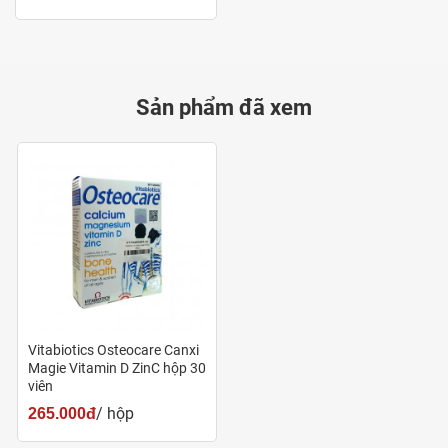
Sản phẩm đã xem
Mua ngay Vitabiotics Osteocare chính hãng tại
Pharmart.vn
Công dụng
Bổ sung canxi giúp hệ xương và răng chắc khỏe, duy
trì hoạt động của cơ bắp.
Vitabiotics Osteocare Canxi
Magie Vitamin D ZinC hộp 30
viên
Đối tượng sử dụng
/ hộp
265.000đ
Người trưởng thành