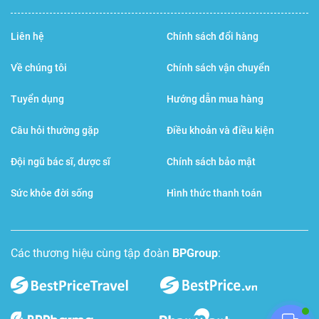
Bảo quản
Liên hệ
Chính sách đổi hàng
Bảo quản dưới 25 độ C, nơi khô thoáng, tránh xa tầm
tay trẻ em.
Về chúng tôi
Chính sách vận chuyển
Tuyển dụng
Hướng dẫn mua hàng
Nhà sản xuất
Câu hỏi thường gặp
Điều khoản và điều kiện
Vitabiotics LTD.1 Aspsley Way, London, NW2 7HF, Anh
Đội ngũ bác sĩ, dược sĩ
Chính sách bảo mật
Sức khỏe đời sống
Hình thức thanh toán
Các thương hiệu cùng tập đoàn
BPGroup
: