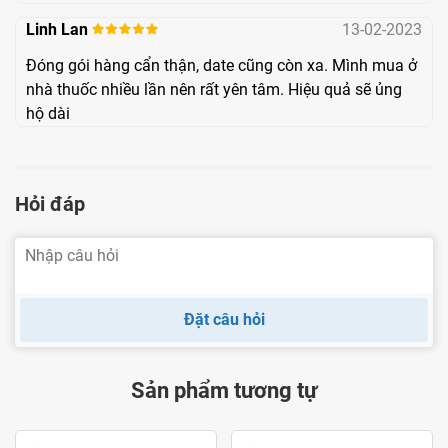
Linh Lan
13-02-2023
quá trình hấp thụ Canxi
đóng vai trò giúp cơ thể xây
dựng các tế bào xương mới, giảm tỷ lệ gãy xương do
Đóng gói hàng cẩn thận, date cũng còn xa. Mình mua ở
nhà thuốc nhiều lần nên rất yên tâm. Hiệu quả sẽ ủng
loãng xương.
hộ dài
Kẽm:
Kẽm giúp tăng tạo xương và hỗ trợ tăng chiều
cao nhờ làm tăng tác dụng của Vitamin D3. Ngoài ra
Kẽm còn có nhiệm vụ vận chuyển Canxi vào não,
Hỏi đáp
giúp phát huy tác dụng của Canxi giúp ổn định hệ
thần kinh khỏe mạnh.
Vitamin D3:
Đây là một yếu tố cần thiết cho quá trình
tổng hợp Osteocalcin giúp tăng cường hấp thu và
Đặt câu hỏi
gắn Canxi vào xương, hỗ trợ tăng cường mật độ
xương và tăng trưởng cơ bắp, giảm nguy cơ gãy
Sản phẩm tương tự
xương.