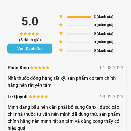
hydroxyd)
5
Kẽm (kẽm sulfat)
5mg
5.0
3 (đánh giá)
4
0 (đánh giá)
Vitamin D3
3
0 (đánh giá)
5μg
(3 đánh giá)
(Cholecalciferol)
2
0 (đánh giá)
Viết Đánh Giá
1
0 (đánh giá)
Phân tích tác dụng:
Calci (calci carbonat):
Đóng vai trò quan trọng trong
Phan Kiên
01-03-2023
sự hình thành xương và răng, tăng mật độ xương
Nhà thuốc đóng hàng rất kỹ, sản phẩm có tem chính
giúp phòng ngừa loãng xương giúp nhanh lành các
hãng nên rất yên tâm.
vết nứt trên xương. Canxi hỗ trợ việc co cơ giúp giảm
Lê Quỳnh
23-02-2023
co cứng khớp khi vận động. Ngoài ra Calci cũng cần
Mình đang bầu nên cần phải bổ sung Canxi, được các
thiết cho hoạt động của tim mạch và ổn định hệ thần
chị nhà thuốc tư vấn nên mình đã dùng thử, sản phẩm
kinh.
chính hãng nên mình rất an tâm và dùng xong thấy có
hiệu quả.
Magnesi (Magnesi hydroxyd):
Có tác dụng thúc đẩy