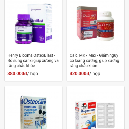
Henry Blooms OsteoBlast -
Calci MK7 Max - Giảm nguy
Bổ sung canxi giúp xương và
cơ loãng xương, giúp xương
răng chắc khỏe
răng chắc khỏe
Vitabiotics Osteocare Canxi giúp xương chắc khỏe
/ hộp
/ hộp
380.000đ
420.000đ
Liều dùng - cách dùng
Uống 2 viên mỗi ngày, sau ăn
Ưu điểm nổi bật
Công thức tối ưu:
Viên uống Canxi Osteocare 30 viên