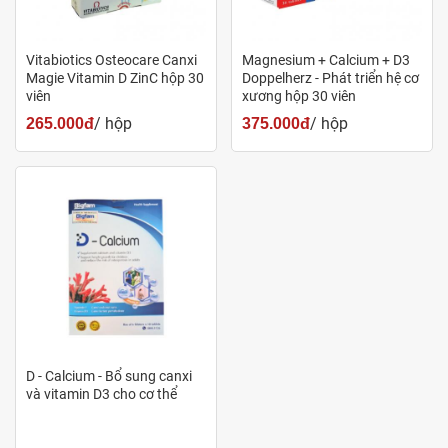
bổ sung đồng thời 4 chất có tác dụng bổ trợ cho
nhau mang lại hiệu quả cao.
Vitabiotics Osteocare Canxi
Magnesium + Calcium + D3
Magie Vitamin D ZinC hộp 30
Doppelherz - Phát triển hệ cơ
Tính an toàn:
Thành phần có nguồn gốc từ thực vật
viên
xương hộp 30 viên
thuần chay nên đảm bảo an toàn, ít tác dụng phụ,
/ hộp
/ hộp
265.000đ
375.000đ
đặc biệt phù hợp sử dụng được cho cả người ăn chay
trường.
Thương hiệu uy tín:
Vitabiotics là thương hiệu không
còn xa lạ đối với thị trường chăm sóc sức khỏe Việt
Nam và nhiều quốc gia trên thế giới bởi chất lượng
đảm bảo, uy tín và hiệu quả vượt trội.
D - Calcium - Bổ sung canxi
và vitamin D3 cho cơ thể