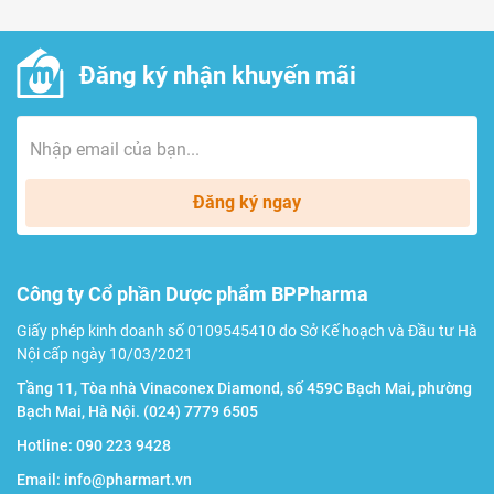
Lưu ý
Đăng ký nhận khuyến mãi
Thực phẩm này không phải là thuốc và không có tác
dụng thay thế thuốc chữa bệnh.
Không sử dụng cho người mẫn cảm với bất cứ thành
Đăng ký ngay
phần nào của sản phẩm.
Hỏi ý kiến của người có chuyên môn trước khi sử
dụng sản phẩm nếu bạn bị dị ứng với thực phẩm.
Công ty Cổ phần Dược phẩm BPPharma
Thực phẩm bổ sung không phải để thay thế chế độ
Giấy phép kinh doanh số 0109545410 do Sở Kế hoạch và Đầu tư Hà
ăn cân bằng, đa dạng và lối sống lành mạnh.
Nội cấp ngày 10/03/2021
Không sử dụng đối với những người mẫn cảm, dị ứng
Tầng 11, Tòa nhà Vinaconex Diamond, số 459C Bạch Mai, phường
Bạch Mai, Hà Nội.
(024) 7779 6505
với bất kỳ thành phần nào của sản phẩm.
Hotline:
090 223 9428
Đọc kỹ hướng dẫn sử dụng trước khi dùng.
Email:
info@pharmart.vn