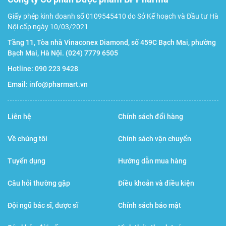
giảm nguy cơ loãng xương, xốp xương, thoái hóa xương
Giấy phép kinh doanh số 0109545410 do Sở Kế hoạch và Đầu tư Hà
khớp… đặc biệt ở người cao tuổi và phụ nữ sau sinh. Hỗ trợ
Nội cấp ngày 10/03/2021
tăng mật độ khoáng xương, hạn chế nguy cơ loãng xương
Tầng 11, Tòa nhà Vinaconex Diamond, số 459C Bạch Mai, phường
Bạch Mai, Hà Nội.
(024) 7779 6505
và gãy xương do loãng xương ở người lớn tuổi. Phòng
Hotline:
090 223 9428
ngừa các bệnh do thiếu canxi gây ra.
Email:
info@pharmart.vn
Đối tượng sử dụng
Liên hệ
Chính sách đổi hàng
Người có nguy cơ bị loãng xương, đặc biệt người lớn tuổi
và phụ nữ sau sinh. Người bị thiếu hụt canxi, người cần bổ
Về chúng tôi
Chính sách vận chuyển
sung canxi. Người thường xuyên làm việc với cường độ
Tuyển dụng
Hướng dẫn mua hàng
cao, lao động nặng nhọc, chế độ ăn uống không đầy đủ
dinh dưỡng.
Câu hỏi thường gặp
Điều khoản và điều kiện
Đội ngũ bác sĩ, dược sĩ
Chính sách bảo mật
Lưu ý