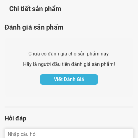
Chi tiết sản phẩm
ở người từ đó giúp hệ xương khớp phát triển khỏe
mạnh và chắc chắn.
Đánh giá sản phẩm
Magnesium oxide
: Là yếu tố vi lượng giúp kích hoạt
vitamin D3 giúp tăng cường sự hấp thu canxi đóng
vai trò hỗ trợ cơ thể xây dựng các tế bào xương mới,
Chưa có đánh giá cho sản phẩm này.
tăng mật độ khoáng xương, làm giảm tỷ lệ gãy
Hãy là người đầu tiên đánh giá sản phẩm!
xương do loãng xương.
Zinc oxide (Kẽm):
Tham gia vào chuyển hóa và hấp
Viết Đánh Giá
thu canxi, các yếu tố vi lượng như Magie, vitamin
thúc đẩy quá trình khoáng hóa xương, kích thích tạo
xương.
Đồng gluconat:
Kết hợp với các nguyên tố vi lượng
Hỏi đáp
như kẽm, magie tham gia vào quá trình phát triển và
tái tạo răng, xương giúp xương chắc khỏe.