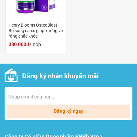
Menaquinon 7: 45mg
Phytomenadione: 23mg
Silicon dioxide: 15.52mg
Henry Blooms OsteoBlast -
Bổ sung canxi giúp xương và
Zinc oxide: 6.22mg (tương đương 5mg Kẽm)
răng chắc khỏe
/ hộp
380.000đ
Liều dùng - cách dùng
Uống 2 viên mỗi ngày sau bữa ăn.
Đăng ký nhận khuyến mãi
Công dụng
Osteoblast Henry Blooms bổ sung hàm lượng canxi cần
thiết cùng vitamin D3, vitamin K1, K2 và các khoáng chất
Đăng ký ngay
thiết yếu giúp hệ xương cơ và răng chắc khoẻ. Hỗ trợ hấp
thu, vận chuyển và điều hướng canxi vào xương hiệu quả,
giúp hệ cấu trúc xương răng khỏe mạnh. Ngăn ngừa và
Công ty Cổ phần Dược phẩm BPPharma