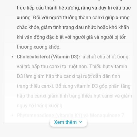
trực tiếp cấu thành hệ xương, răng và duy trì cấu trúc
xương. Đối với người trưởng thành canxi giúp xương
chắc khỏe, giảm tình trạng đau nhức hoặc khó khăn
khi vận động đặc biệt với người già và người bị tổn
thương xương khớp.
Cholecalciferol (Vitamin D3):
là chất chủ chốt trong
vai trò hấp thu canxi tại ruột non. Thiếu hụt vitamin
D3 làm giảm hấp thu canxi tại ruột dẫn đến tình
trạng thiếu canxi. Bổ sung vitamin D3 góp phần tăng
hấp thu canxi giảm tình trạng thiếu hụt canxi và giảm
nguy cơ loãng xương.
Phytomenadione (vitamin K1) và
Menaquinone 7
Xem thêm
(vitamin K2)
: Có vai trò quan trọng trong ngăn ngừa
mất canxi, hỗ trợ các khoáng chất liên kết với xương