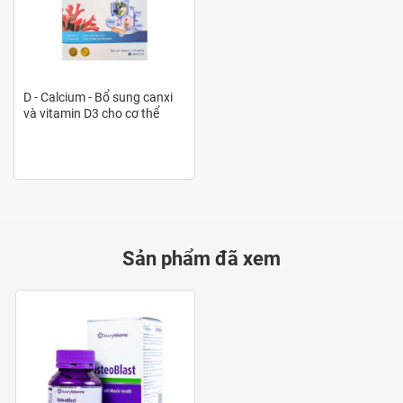
Thành phần
D - Calcium - Bổ sung canxi
Borax: 8.82mg (Tương đương 1mg Boron)
và vitamin D3 cho cơ thể
Calcium Carbonate: 1.125g (tương đương 450mg
Canxi)
Colecalciferol: 0.0125mg
Đồng gluconat: 5.72mg (tương đương 800mcg Đồng)
Magnesium oxide: 190mg (tương đương 114.61mg
Sản phẩm đã xem
Magie)
Hydroxyapatite: 217.39mg (tương đương 50mg
canxi)
Manganese gluconate: 21.93mg (tương đương
2.5mg Mangan)