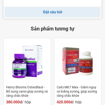
Boron:
Là khoáng chất vi lượng, giữ vai trò quan
Đặt câu hỏi
trọng.
Sản phẩm tương tự
Liên hệ với Pharmart.vn để mua hàng chính hãng
Ưu điểm nổi bật của Henry Blooms
Henry Blooms OsteoBlast -
Calci MK7 Max - Giảm nguy
Osteoblast:
Bổ sung canxi giúp xương và
cơ loãng xương, giúp xương
răng chắc khỏe
răng chắc khỏe
/ hộp
/ hộp
380.000đ
420.000đ