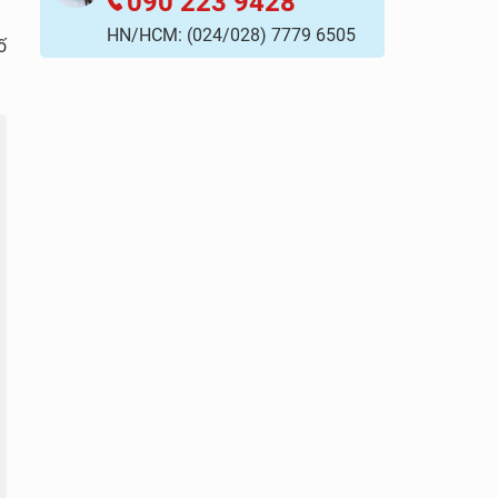
090 223 9428
HN/HCM:
(024/028) 7779 6505
ố