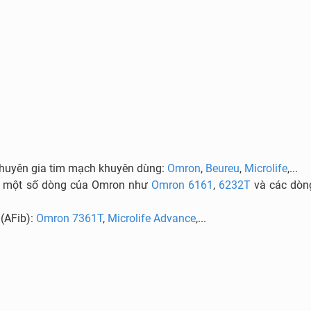
chuyên gia tim mạch khuyên dùng:
Omron
,
Beureu
,
Microlife
,...
g: một số dòng của Omron như
Omron 6161
,
6232T
và các dòn
(AFib):
Omron 7361T
,
Microlife Advance
,...