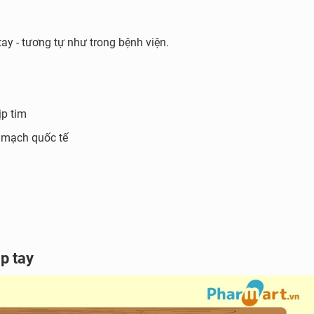
ay - tương tự như trong bệnh viện.
p tim
 mạch quốc tế
p tay