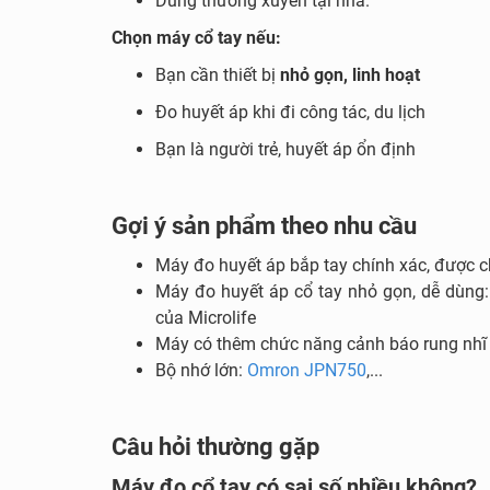
Dùng thường xuyên tại nhà.
Chọn máy cổ tay nếu:
Bạn cần thiết bị
nhỏ gọn, linh hoạt
Đo huyết áp khi đi công tác, du lịch
Bạn là người trẻ, huyết áp ổn định
Gợi ý sản phẩm theo nhu cầu
Máy đo huyết áp bắp tay chính xác, được 
Máy đo huyết áp cổ tay nhỏ gọn, dễ dùn
của Microlife
Máy có thêm chức năng cảnh báo rung nhĩ 
Bộ nhớ lớn:
Omron JPN750
,...
Câu hỏi thường gặp
Máy đo cổ tay có sai số nhiều không?