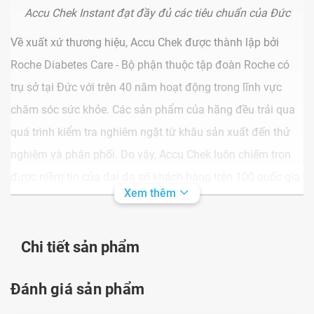
Accu Chek Instant đạt đầy đủ các tiêu chuẩn của Đức
Về xuất xứ thương hiệu, Accu Chek được thành lập bởi
Roche Diabetes Care - Bộ phận thuộc tập đoàn Roche có
trụ sở tại Đức với trên 40 năm hoạt động trong lĩnh vực
chăm sóc sức khỏe. Các sản phẩm của hãng đều trải qua
quá trình kiểm tra nghiêm ngặt từ khâu sản xuất đến thử
nghiệm và phân phối. Do vậy, Accu Chek luôn chiếm trọn
được niềm tin của đại đa số khách hàng trên 100 quốc gia
Xem thêm
và vươn lên trở thành thương hiệu TOP 1 tại Đức.
Chi tiết sản phẩm
Ưu điểm nổi bật máy Accu Chek Instant?
Ngoài những đặc điểm vốn có của một chiếc máy đo
Đánh giá sản phẩm
đường huyết tại nhà thông thường, Accu Chek Instant còn