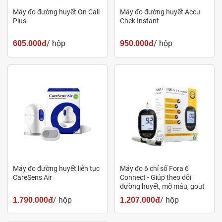
Máy đo đường huyết On Call
Máy đo đường huyết Accu
Plus
Chek Instant
/ hộp
/ hộp
605.000đ
950.000đ
Pharmart.vn là nhà cung cấp máy đo đường huyết Accu
Chek Instant chính hãng
Pharmart.vn
là địa chỉ uy tín hàng đầu trong lĩnh vực cung
cấp thiết bị y tế như
máy đo đường huyết
, que thử, kim lấy
máu,... Các sản phẩm chính hãng được nhập trực tiếp từ
Máy đo đường huyết liên tục
Máy đo 6 chỉ số Fora 6
nhà cung cấp, có giấy tờ xuất xứ và kiểm định từ Bộ Y tế rõ
CareSens Air
Connect - Giúp theo dõi
đường huyết, mỡ máu, gout
ràng. Ngoài ra, quý khách khi mua hàng tại Pharmart.vn sẽ
/ hộp
/ hộp
1.790.000đ
1.207.000đ
được hỗ trợ hướng dẫn sử dụng chi tiết tỉ mỉ, tham gia bốc
thăm trúng thưởng với nhiều phần quà giá trị và trở thành