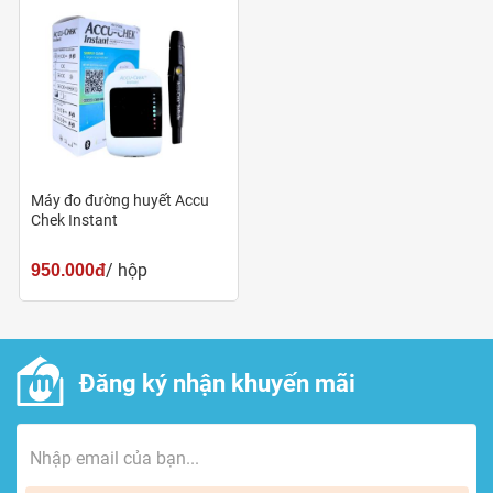
Thời gian đo
Tự động tắt máy
Kích thước
Máy đo đường huyết Accu
Chek Instant
Bộ phận đi kèm
/ hộp
950.000đ
1 máy thử đường huyết Accu-Chek Instant (mmol/l)
(đã có kèm pin)
1 bút lấy máu SoftClix
Đăng ký nhận khuyến mãi
10 kim lấy máu
1 bao đựng máy
Tài liệu hướng dẫn sử dụng