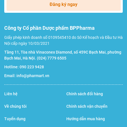
Phiếu bảo hành
Đăng ký ngay
Công ty Cổ phần Dược phẩm BPPharma
Giấy phép kinh doanh số 0109545410 do Sở Kế hoạch và Đầu tư Hà
Nội cấp ngày 10/03/2021
Tầng 11, Tòa nhà Vinaconex Diamond, số 459C Bạch Mai, phường
Bạch Mai, Hà Nội.
(024) 7779 6505
Hotline:
090 223 9428
Các bộ phận đi kèm với máy
Email:
info@pharmart.vn
Hướng dẫn sử dụng
Liên hệ
Chính sách đổi hàng
Hướng dẫn đo đường huyết bằng máy Accu Chek Instant
Về chúng tôi
Chính sách vận chuyển
Tuyển dụng
Hướng dẫn mua hàng