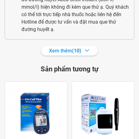
mmol/l) hiện không đi kèm que thử ạ. Quý khách
best seller của Accu Chek. Ngoài ra, nếu lần đầu tham khảo
có thể tới trực tiếp nhà thuốc hoặc liên hệ đến
sản phẩm, bạn có thể chọn mua
combo máy và 25 que thử
Hotline để được tư vấn và đặt mua que thử
của Pharmart để tiết kiệm chi phí hơn.
đường huyết ạ.
Xem thêm
(10)
Giá và địa chỉ mua uy tín
Accu-Chek Instant (đơn vị mmol/l) được phân phối rộng rãi
Sản phẩm tương tự
trên thị trường tại hệ thống các nhà thuốc, cơ sở cung cấp
thiết bị y tế, sàn thương mại điện tử
. Bạn nên tìm hiểu kỹ,
lựa chọn địa chỉ đáng tin cậy để đảm bảo chất lượng đúng
chuẩn.