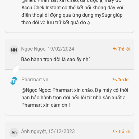
@hien: Pharmart xin chào, dạ được ạ, máy đo
Accu-Chek Instant có thể kết nối không dây với
điện thoại di động qua ứng dụng mySugr giúp
Đánh giá của khách hàng tại châu Âu về Accu Chek Instant
theo dõi và lưu trữ kết quả đo ạ
Đánh giá của Dược sĩ nhà thuốc Pharmart.vn
Về chất lượng, Accu Chek nhiều năm liền đạt danh hiệu top
Ngọc Ngọc, 19/02/2024
Trả lời
NN
1 máy đo đường huyết tại Đức - quốc gia với nhiều tiêu
Bảo hành trọn đời là sao ấy nhỉ
chuẩn nghiêm ngặt. Ngoài ra, máy còn đạt tiêu chuẩn theo
chỉ thị 97/79/EC (chỉ thị cho thiết bị y tế do EU yêu cầu). Do
Pharmart.vn
Trả lời
vậy, bạn không cần lo lắng về độ chính xác cũng như tính
@Ngọc Ngọc: Pharmart xin chào, Dạ máy có thời
bền vững của sản phẩm.
hạn bảo hành trọn đời nếu lỗi từ nhà sản xuất ạ.
Pharmart xin cảm ơn !
Về chức năng, Accu Chek Instant có nhiều đầy đủ các chức
cơ bản mà 1 chiếc máy đo tiểu đường cần có, bên cạnh đó,
máy tích hợp thêm chức năng tự động đánh giá kết quả
Ánh nguyệt, 15/12/2023
Trả lời
An
đường trong những khoảng nào, đưa ra cảnh báo cho