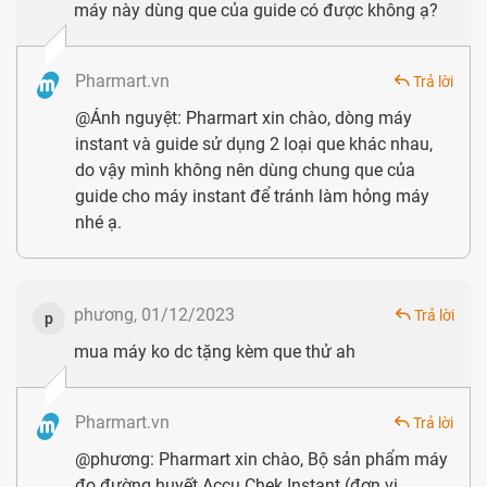
máy này dùng que của guide có được không ạ?
người dùng; có thể kết nối không dây với phần mềm theo
dõi sức khỏe của hãng; hoặc truyền tải dữ liệu đo đạc từ
Pharmart.vn
Trả lời
máy vào các thiết bị lưu trữ khác qua cổng USB.
@Ánh nguyệt: Pharmart xin chào, dòng máy
Máy loại bỏ que code và tối giản nút bấm, mọi thao tác chỉ
instant và guide sử dụng 2 loại que khác nhau,
do vậy mình không nên dùng chung que của
với 1 nút bấm đơn giản và que thử. Với những bệnh nhân
guide cho máy instant để tránh làm hỏng máy
lớn tuổi, loại máy này vô cùng thích hợp.
nhé ạ.
Bộ nhớ với dung lượng lớn sẽ thuận tiện cho khách hàng
lưu trữ số đo thời gian dài mà không cần đến sổ ghi chép
phương, 01/12/2023
Trả lời
p
hoặc lưu trữ ngoài.
mua máy ko dc tặng kèm que thử ah
Mức giá hiện tại của Accu Chek Instant chưa đến
1.000.000đ, đây là mức giá trung bình của 1 sản phẩm
Pharmart.vn
Trả lời
kiểm tra đường huyết. Có thể nói, với các tính năng và chất
@phương: Pharmart xin chào, Bộ sản phẩm máy
lượng như trên, Accu Chek Instant hoàn toàn xứng đáng là
đo đường huyết Accu Chek Instant (đơn vị