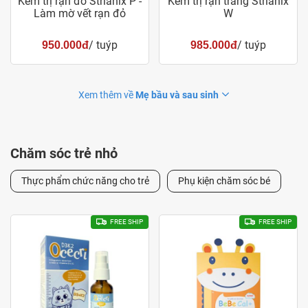
Kem trị rạn đỏ Strianix P -
Kem trị rạn trắng Strianix
Làm mờ vết rạn đỏ
W
/ tuýp
/ tuýp
950.000đ
985.000đ
Xem thêm về
Mẹ bầu và sau sinh
Chăm sóc trẻ nhỏ
Thực phẩm chức năng cho trẻ
Phụ kiện chăm sóc bé
FREE SHIP
FREE SHIP