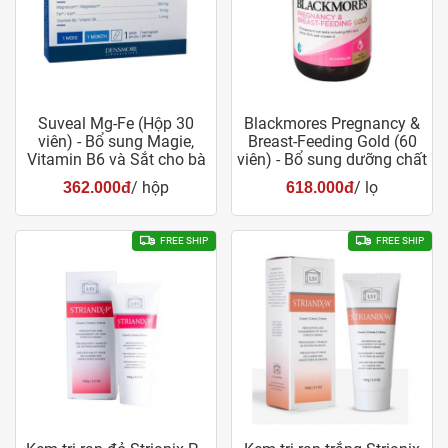
Suveal Mg-Fe (Hộp 30
Blackmores Pregnancy &
viên) - Bổ sung Magie,
Breast-Feeding Gold (60
Vitamin B6 và Sắt cho bà
viên) - Bổ sung dưỡng chất
bầu
cho bà bầu
/ hộp
/ lọ
362.000đ
618.000đ
FREE SHIP
FREE SHIP