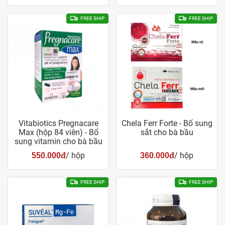
FREE SHIP
FREE SHIP
Vitabiotics Pregnacare
Chela Ferr Forte - Bổ sung
Max (hộp 84 viên) - Bổ
sắt cho bà bầu
sung vitamin cho bà bầu
/ hộp
/ hộp
550.000đ
360.000đ
FREE SHIP
FREE SHIP