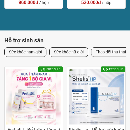
960.000đ
520.000đ
/ hộp
/ hộp
Hỗ trợ sinh sản
Sức khỏe nam giới
Sức khỏe nữ giới
Theo dõi thụ thai
FREE SHIP
FREE SHIP
Fertistill - Bổ trứng, tăng tỉ
Shelis Hp - Hỗ trợ sức khỏe