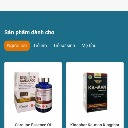
Sản phẩm dành cho
Người lớn
Trẻ em
Trẻ sơ sinh
Mẹ bầu
Careline Essence Of
Kingphar Ka-man Kingphar