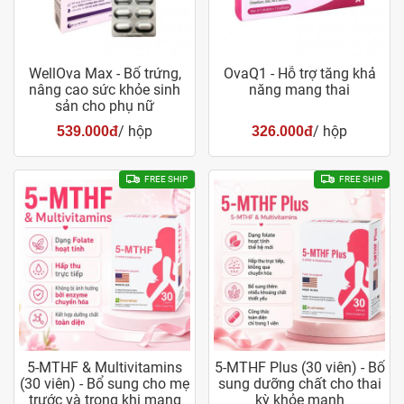
WellOva Max - Bổ trứng,
OvaQ1 - Hỗ trợ tăng khả
nâng cao sức khỏe sinh
năng mang thai
sản cho phụ nữ
/ hộp
/ hộp
539.000đ
326.000đ
FREE SHIP
FREE SHIP
5-MTHF & Multivitamins
5-MTHF Plus (30 viên) - Bổ
(30 viên) - Bổ sung cho mẹ
sung dưỡng chất cho thai
trước và trong khi mang
kỳ khỏe mạnh