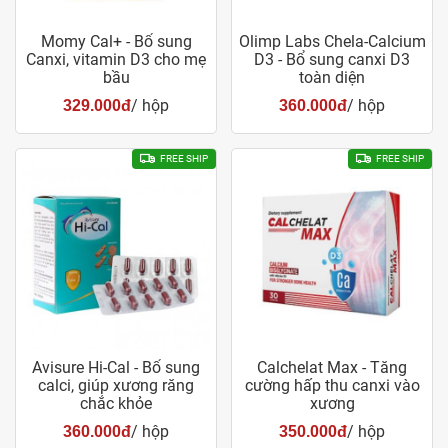
Momy Cal+ - Bổ sung
Olimp Labs Chela-Calcium
Canxi, vitamin D3 cho mẹ
D3 - Bổ sung canxi D3
bầu
toàn diện
/ hộp
/ hộp
329.000đ
360.000đ
FREE SHIP
FREE SHIP
Avisure Hi-Cal - Bổ sung
Calchelat Max - Tăng
calci, giúp xương răng
cường hấp thu canxi vào
chắc khỏe
xương
/ hộp
/ hộp
360.000đ
350.000đ