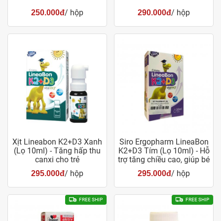
/ hộp
/ hộp
250.000đ
290.000đ
Xịt Lineabon K2+D3 Xanh
Siro Ergopharm LineaBon
(Lọ 10ml) - Tăng hấp thu
K2+D3 Tím (Lọ 10ml) - Hỗ
canxi cho trẻ
trợ tăng chiều cao, giúp bé
khỏe mạnh
/ hộp
/ hộp
295.000đ
295.000đ
FREE SHIP
FREE SHIP