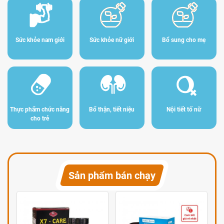
Sức khỏe nam giới
Sức khỏe nữ giới
Bổ sung cho mẹ
Thực phẩm chức năng
Bổ thận, tiết niệu
Nội tiết tố nữ
cho trẻ
Sản phẩm bán chạy