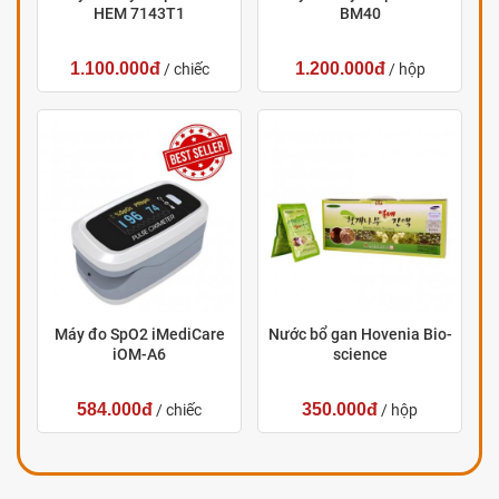
HEM 7143T1
BM40
1.100.000đ
1.200.000đ
/ chiếc
/ hộp
Máy đo SpO2 iMediCare
Nước bổ gan Hovenia Bio-
iOM-A6
science
584.000đ
350.000đ
/ chiếc
/ hộp