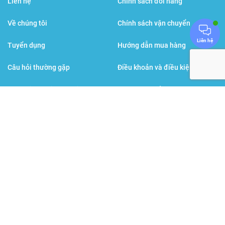
Liên hệ
Chính sách đổi hàng
Về chúng tôi
Chính sách vận chuyển
Liên hệ
Tuyển dụng
Hướng dẫn mua hàng
Câu hỏi thường gặp
Điều khoản và điều kiện
Đội ngũ bác sĩ, dược sĩ
Chính sách bảo mật
Sức khỏe đời sống
Hình thức thanh toán
Các thương hiệu cùng tập đoàn
BPGroup
: