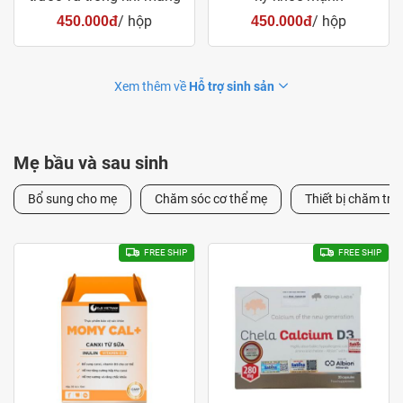
thai
/ hộp
/ hộp
450.000đ
450.000đ
Xem thêm về
Hỗ trợ sinh sản
Mẹ bầu và sau sinh
Bổ sung cho mẹ
Chăm sóc cơ thể mẹ
Thiết bị chăm trẻ 
FREE SHIP
FREE SHIP