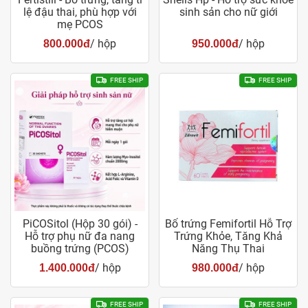
lệ đậu thai, phù hợp với
sinh sản cho nữ giới
mẹ PCOS
/ hộp
/ hộp
800.000đ
950.000đ
FREE SHIP
FREE SHIP
PiCOSitol (Hộp 30 gói) -
Bổ trứng Femifortil Hỗ Trợ
Hỗ trợ phụ nữ đa nang
Trứng Khỏe, Tăng Khả
buồng trứng (PCOS)
Năng Thụ Thai
/ hộp
/ hộp
1.400.000đ
980.000đ
FREE SHIP
FREE SHIP