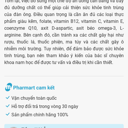
Tóm lại, việc bổ sung một chế độ ăn uống cân bằng và đầy
đủ dưỡng chất có thể giúp cải thiện sức khỏe tinh trùng
của đàn ông. Điều quan trọng là cần ăn đủ các loại thực
phẩm giàu kẽm, folate, vitamin B12, vitamin C, vitamin E,
coenzyme Q10, axit D-aspartic, axit béo omega-3, L-
arginine. Bên cạnh đó, cần tránh xa các chất gây hại như
rượu, thuốc lá, thuốc phiện, ma túy và các chất gây ô
nhiễm môi trường. Tuy nhiên, để đảm bảo được sức khỏe
tinh trùng, bạn nên tham khảo ý kiến của bác sĩ chuyên
khoa nam học để được tư vấn và điều trị khi cần thiết.
Vận chuyển toàn quốc
Hỗ trợ đổi trả trong vòng 30 ngày
Sản phẩm chính hãng 100%