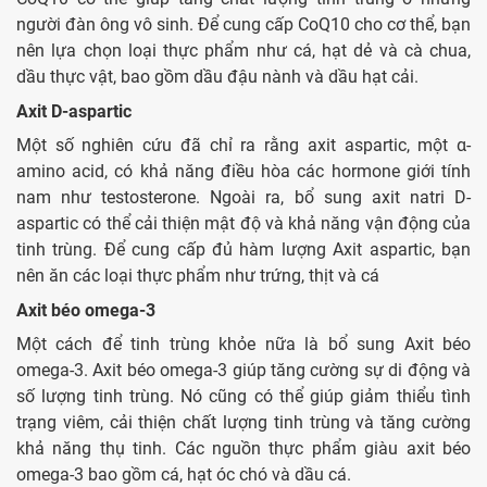
người đàn ông vô sinh. Để cung cấp CoQ10 cho cơ thể, bạn
nên lựa chọn loại thực phẩm như cá, hạt dẻ và cà chua,
dầu thực vật, bao gồm dầu đậu nành và dầu hạt cải.
Axit D-aspartic
Một số nghiên cứu đã chỉ ra rằng axit aspartic, một α-
amino acid, có khả năng điều hòa các hormone giới tính
nam như testosterone. Ngoài ra, bổ sung axit natri D-
aspartic có thể cải thiện mật độ và khả năng vận động của
tinh trùng. Để cung cấp đủ hàm lượng Axit aspartic, bạn
nên ăn các loại thực phẩm như trứng, thịt và cá
Axit béo omega-3
Một cách để tinh trùng khỏe nữa là bổ sung Axit béo
omega-3. Axit béo omega-3 giúp tăng cường sự di động và
số lượng tinh trùng. Nó cũng có thể giúp giảm thiểu tình
trạng viêm, cải thiện chất lượng tinh trùng và tăng cường
khả năng thụ tinh. Các nguồn thực phẩm giàu axit béo
omega-3 bao gồm cá, hạt óc chó và dầu cá.