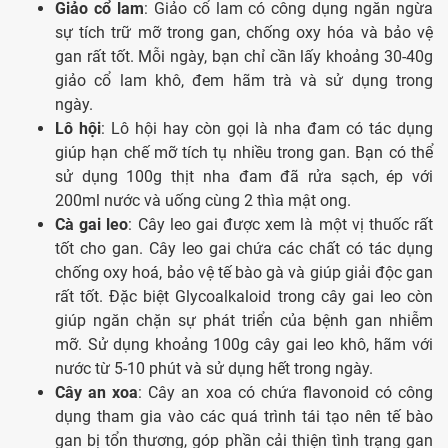
Giảo cổ lam
: Giảo cổ lam có công dụng ngăn ngừa
sự tích trữ mỡ trong gan, chống oxy hóa và bảo vệ
gan rất tốt. Mỗi ngày, bạn chỉ cần lấy khoảng 30-40g
giảo cổ lam khô, đem hãm trà và sử dụng trong
ngày.
Lô hội
: Lô hội hay còn gọi là nha đam có tác dụng
giúp hạn chế mỡ tích tụ nhiều trong gan. Bạn có thể
sử dụng 100g thịt nha đam đã rửa sạch, ép với
200ml nước và uống cùng 2 thìa mật ong.
Cà gai leo
: Cây leo gai được xem là một vị thuốc rất
tốt cho gan. Cây leo gai chứa các chất có tác dụng
chống oxy hoá, bảo vệ tế bào gà và giúp giải độc gan
rất tốt. Đặc biệt Glycoalkaloid trong cây gai leo còn
giúp ngăn chặn sự phát triển của bệnh gan nhiễm
mỡ. Sử dụng khoảng 100g cây gai leo khô, hãm với
nước từ 5-10 phút và sử dụng hết trong ngày.
Cây an xoa
: Cây an xoa có chứa flavonoid có công
dụng tham gia vào các quá trình tái tạo nên tế bào
gan bị tổn thương, góp phần cải thiện tình trạng gan