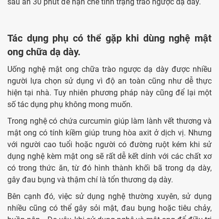
sau ăn 30 phút để hạn chế tình trạng trào ngược dạ dày.
Tác dụng phụ có thể gặp khi dùng nghệ mật
ong chữa dạ dày.
Uống nghệ mật ong chữa trào ngược dạ dày được nhiều
người lựa chọn sử dụng vì độ an toàn cũng như dễ thực
hiện tại nhà. Tuy nhiên phương pháp này cũng để lại một
số tác dụng phụ không mong muốn.
Trong nghệ có chứa curcumin giúp làm lành vết thương và
mật ong có tính kiềm giúp trung hòa axit ở dịch vị. Nhưng
với người cao tuổi hoặc người có đường ruột kém khi sử
dụng nghệ kèm mật ong sẽ rất dễ kết dính với các chất xơ
có trong thức ăn, từ đó hình thành khối bã trong dạ dày,
gây đau bụng và thậm chí là tổn thương dạ dày.
Bên cạnh đó, việc sử dụng nghệ thường xuyên, sử dụng
nhiều cũng có thể gây sỏi mật, đau bụng hoặc tiêu chảy,