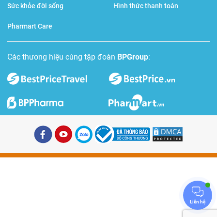
Sức khỏe đời sống
Hình thức thanh toán
Pharmart Care
Các thương hiệu cùng tập đoàn
BPGroup
:
Liên hệ