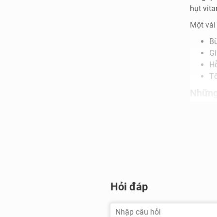
hụt vita
Một vài
Bù
Gi
Hỗ
Tố
Những
Ng
Ng
Ph
Tr
Ng
Hỏi đáp