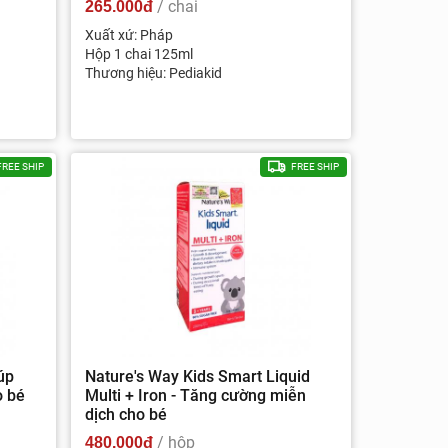
/ chai
265.000đ
Xuất xứ: Pháp
Hộp 1 chai 125ml
Thương hiệu: Pediakid
FREE SHIP
FREE SHIP
úp
Nature's Way Kids Smart Liquid
o bé
Multi + Iron - Tăng cường miễn
dịch cho bé
/ hộp
480.000đ