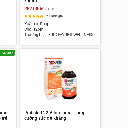
khuẩn
/ chai
262.000đ
2 Đánh giá
Xuất xứ: Pháp
Chai 125ml
Thương hiệu: ERIC FAVRE® WELLNESS
FREE SHIP
une -
Pediakid 22 Vitamines - Tăng
 trẻ
cường sức đề kháng