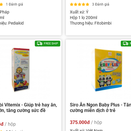
1 Đánh giá
3 Đánh giá
 Pháp
Xuất xứ: Ý
ml
Hộp 1 lọ 200ml
iệu: Pediakid
Thương hiệu: Fitobimbi
FREE SHIP
i Vitemix - Giúp trẻ hay ăn,
Siro Ăn Ngon Baby Plus - Tă
ớn, tăng cường sức đề
cường miễn dịch ở trẻ
/ hộp
375.000đ
/ hộp
0đ
Xuất xứ: Việt Nam