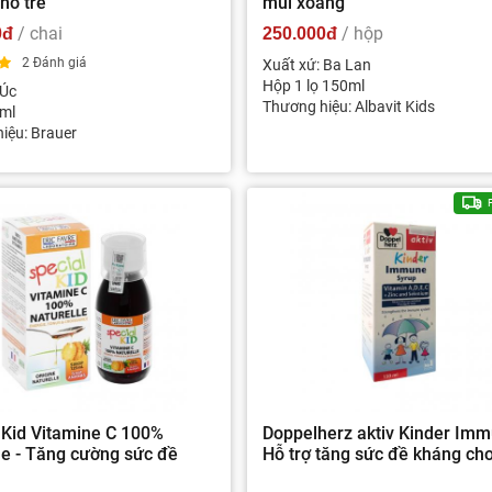
ho trẻ
mũi xoang
/ chai
/ hộp
0đ
250.000đ
2 Đánh giá
Xuất xứ: Ba Lan
Hộp 1 lọ 150ml
 Úc
Thương hiệu: Albavit Kids
ml
iệu: Brauer
 Kid Vitamine C 100%
Doppelherz aktiv Kinder Imm
le - Tăng cường sức đề
Hỗ trợ tăng sức đề kháng cho