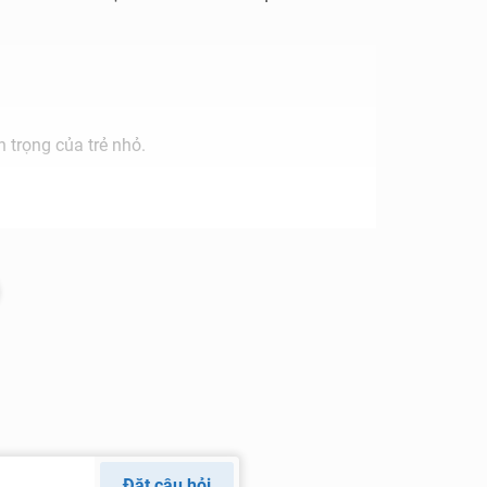
n trọng của trẻ nhỏ.
h,...
Đặt câu hỏi