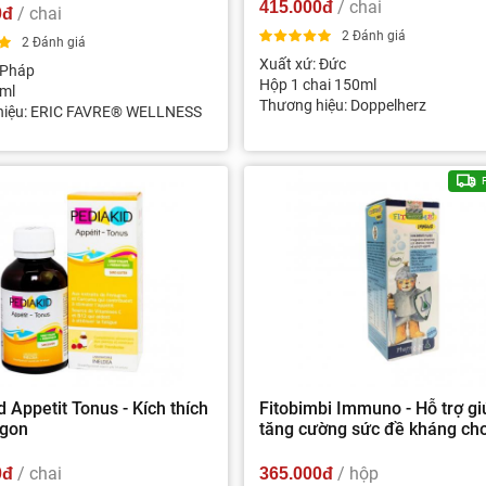
/ chai
415.000đ
/ chai
0đ
2 Đánh giá
2 Đánh giá
Xuất xứ: Đức
 Pháp
Hộp 1 chai 150ml
ml
Thương hiệu: Doppelherz
hiệu: ERIC FAVRE® WELLNESS
d Appetit Tonus - Kích thích
Fitobimbi Immuno - Hỗ trợ gi
ngon
tăng cường sức đề kháng ch
/ chai
/ hộp
0đ
365.000đ