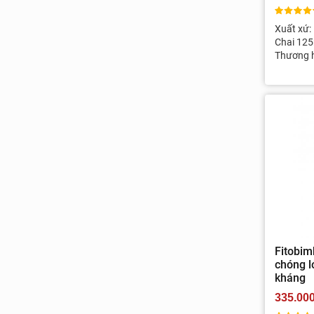
Xuất xứ:
Chai 125
Thương h
Fitobimb
chóng l
kháng
335.00