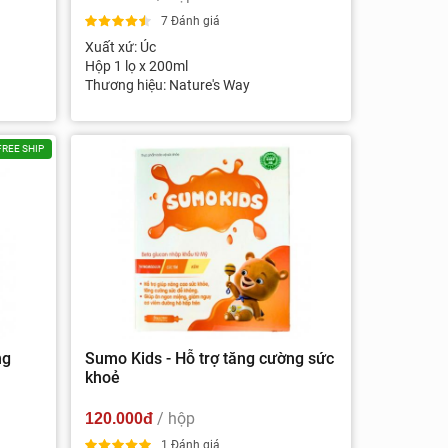
7 Đánh giá
Xuất xứ: Úc
Hộp 1 lọ x 200ml
Thương hiệu: Nature's Way
FREE SHIP
ng
Sumo Kids - Hỗ trợ tăng cường sức
khoẻ
/ hộp
120.000đ
1 Đánh giá