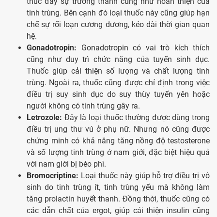
thúc đẩy sự trưởng thành cũng như hoàn thiện của
tinh trùng. Bên cạnh đó loại thuốc này cũng giúp hạn
chế sự rối loạn cương dương, kéo dài thời gian quan
hệ.
Gonadotropin:
Gonadotropin có vai trò kích thích
cũng như duy trì chức năng của tuyến sinh dục.
Thuốc giúp cải thiện số lượng và chất lượng tinh
trùng. Ngoài ra, thuốc cũng được chỉ định trong việc
điều trị suy sinh dục do suy thùy tuyến yên hoặc
người không có tinh trùng gây ra.
Letrozole:
Đây là loại thuốc thường được dùng trong
điều trị ung thư vú ở phụ nữ. Nhưng nó cũng được
chứng minh có khả năng tăng nồng độ testosterone
và số lượng tinh trùng ở nam giới, đặc biệt hiệu quả
với nam giới bị béo phì.
Bromocriptine:
Loại thuốc này giúp hỗ trợ điều trị vô
sinh do tinh trùng ít, tinh trùng yếu mà không làm
tăng prolactin huyết thanh. Đồng thời, thuốc cũng có
các dẫn chất của ergot, giúp cải thiện insulin cũng